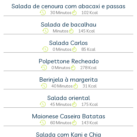
Salada de cenoura com abacaxi e passas
30 Minutos
102 Kcal
Salada de bacalhau
Minutos
145 Kcal
Salada Carlos
0 Minutos
85 Kcal
Polpettone Recheado
0 Minutos
278 Kcal
Berinjela à margerita
40 Minutos
31 Kcal
Salada oriental
45 Minutos
175 Kcal
Maionese Caseira Batatas
60 Minutos
143 Kcal
Salada com Kani e Chia