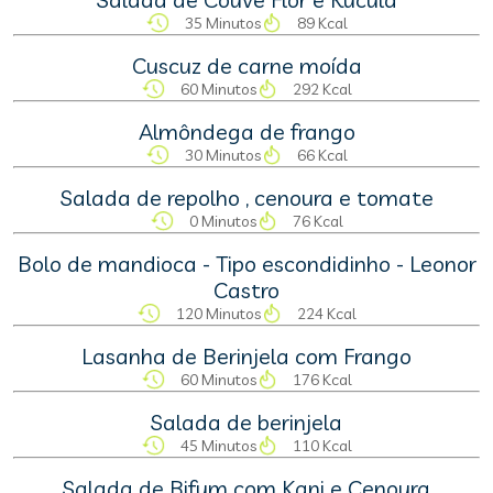
35 Minutos
89 Kcal
Cuscuz de carne moída
60 Minutos
292 Kcal
Almôndega de frango
30 Minutos
66 Kcal
Salada de repolho , cenoura e tomate
0 Minutos
76 Kcal
Bolo de mandioca - Tipo escondidinho - Leonor
Castro
120 Minutos
224 Kcal
Lasanha de Berinjela com Frango
60 Minutos
176 Kcal
Salada de berinjela
45 Minutos
110 Kcal
Salada de Bifum com Kani e Cenoura