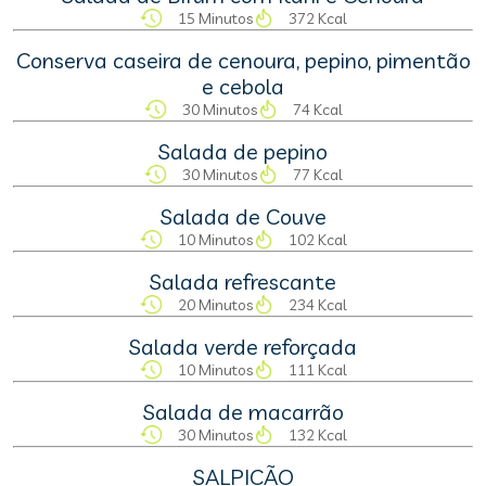
15 Minutos
372 Kcal
Conserva caseira de cenoura, pepino, pimentão
e cebola
30 Minutos
74 Kcal
Salada de pepino
30 Minutos
77 Kcal
Salada de Couve
10 Minutos
102 Kcal
Salada refrescante
20 Minutos
234 Kcal
Salada verde reforçada
10 Minutos
111 Kcal
Salada de macarrão
30 Minutos
132 Kcal
SALPICÃO