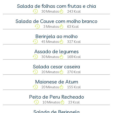
Salada de folhas com frutas e chia
30 Minutos
243 Kcal
Salada de Couve com molho branco
3 Minutos
63 Kcal
Berinjela ao molho
45 Minutos
327 Kcal
Assado de legumes
30 Minutos
169 Kcal
Salada cesar caseira
20 Minutos
270 Kcal
Maionese de Atum
20 Minutos
155 Kcal
Peito de Peru Recheado
10 Minutos
23 Kcal
Salada de Beringela