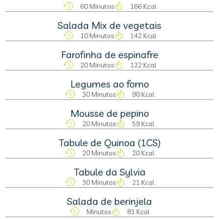
60 Minutos
166 Kcal
Salada Mix de vegetais
10 Minutos
142 Kcal
Farofinha de espinafre
20 Minutos
122 Kcal
Legumes ao forno
30 Minutos
90 Kcal
Mousse de pepino
20 Minutos
59 Kcal
Tabule de Quinoa (1CS)
20 Minutos
20 Kcal
Tabule da Sylvia
30 Minutos
21 Kcal
Salada de berinjela
Minutos
81 Kcal