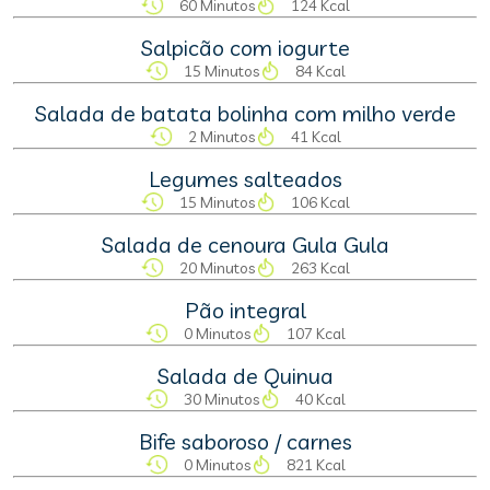
60 Minutos
124 Kcal
Salpicão com iogurte
15 Minutos
84 Kcal
Salada de batata bolinha com milho verde
2 Minutos
41 Kcal
Legumes salteados
15 Minutos
106 Kcal
Salada de cenoura Gula Gula
20 Minutos
263 Kcal
Pão integral
0 Minutos
107 Kcal
Salada de Quinua
30 Minutos
40 Kcal
Bife saboroso / carnes
0 Minutos
821 Kcal