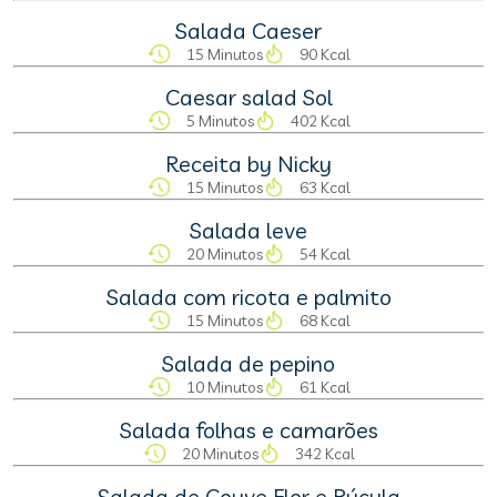
Salada Caeser
15 Minutos
90 Kcal
Caesar salad Sol
5 Minutos
402 Kcal
Receita by Nicky
15 Minutos
63 Kcal
Salada leve
20 Minutos
54 Kcal
Salada com ricota e palmito
15 Minutos
68 Kcal
Salada de pepino
10 Minutos
61 Kcal
Salada folhas e camarões
20 Minutos
342 Kcal
Salada de Couve Flor e Rúcula