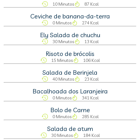
10 Minutos
87 Kcal
Ceviche de banana-da-terra
0 Minutos
274 Kcal
Ely Salada de chuchu
30 Minutos
13 Kcal
Risoto de brócolis
15 Minutos
106 Kcal
Salada de Berinjela
40 Minutos
23 Kcal
Bacalhoada dos Laranjeira
0 Minutos
341 Kcal
Bolo de Carne
0 Minutos
285 Kcal
Salada de atum
30 Minutos
184 Kcal