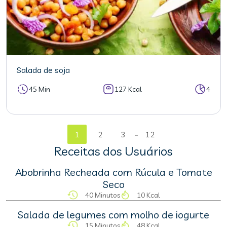
Salada de soja
45 Min
127 Kcal
4
...
1
2
3
12
Receitas dos Usuários
Abobrinha Recheada com Rúcula e Tomate
Seco
40 Minutos
10 Kcal
Salada de legumes com molho de iogurte
15 Minutos
48 Kcal