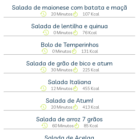
Salada de maionese com batata e maçã
20 Minutos
107 Kcal
Salada de lentilha e quinua
0 Minutos
76 Kcal
Bolo de Temperinhos
0 Minutos
131 Kcal
Salada de grão de bico e atum
30 Minutos
225 Kcal
Salada Italiana
12 Minutos
455 Kcal
Salada de Atum!
20 Minutos
413 Kcal
Salada de arroz 7 grãos
60 Minutos
85 Kcal
Salada de Acelga