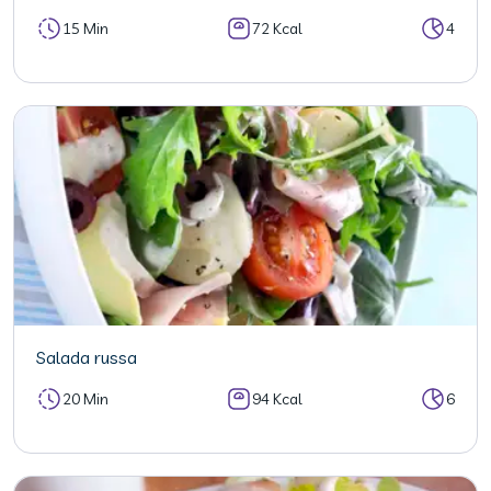
15 Min
72 Kcal
4
Salada russa
20 Min
94 Kcal
6