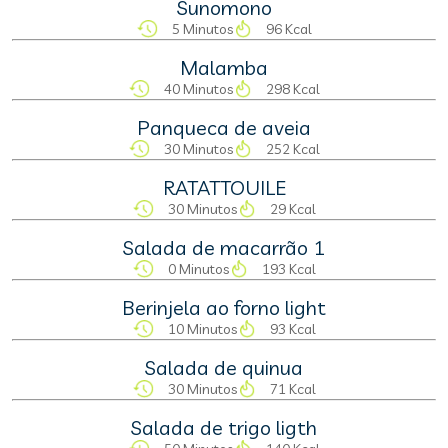
Sunomono
5 Minutos
96 Kcal
Malamba
40 Minutos
298 Kcal
Panqueca de aveia
30 Minutos
252 Kcal
RATATTOUILE
30 Minutos
29 Kcal
Salada de macarrão 1
0 Minutos
193 Kcal
Berinjela ao forno light
10 Minutos
93 Kcal
Salada de quinua
30 Minutos
71 Kcal
Salada de trigo ligth