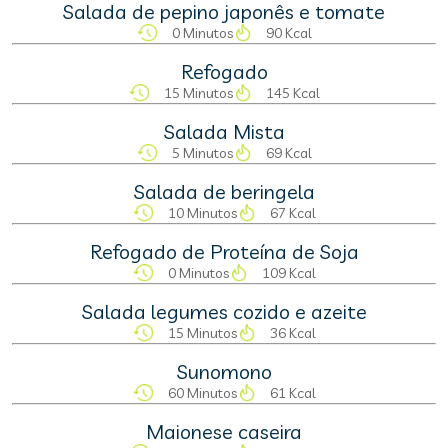
Salada de pepino japonês e tomate
0 Minutos
90 Kcal
Refogado
15 Minutos
145 Kcal
Salada Mista
5 Minutos
69 Kcal
Salada de beringela
10 Minutos
67 Kcal
Refogado de Proteína de Soja
0 Minutos
109 Kcal
Salada legumes cozido e azeite
15 Minutos
36 Kcal
Sunomono
60 Minutos
61 Kcal
Maionese caseira