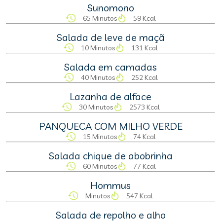
Sunomono
65 Minutos
59 Kcal
Salada de leve de maçã
10 Minutos
131 Kcal
Salada em camadas
40 Minutos
252 Kcal
Lazanha de alface
30 Minutos
2573 Kcal
PANQUECA COM MILHO VERDE
15 Minutos
74 Kcal
Salada chique de abobrinha
60 Minutos
77 Kcal
Hommus
Minutos
547 Kcal
Salada de repolho e alho