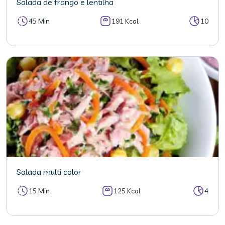
Salada de frango e lentilha
45 Min
191 Kcal
10
Salada multi color
15 Min
125 Kcal
4