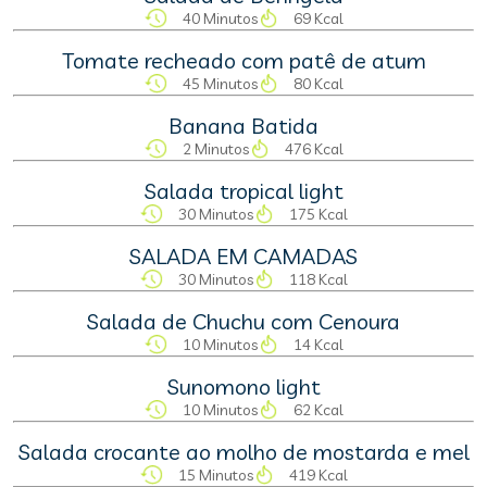
40 Minutos
69 Kcal
Tomate recheado com patê de atum
45 Minutos
80 Kcal
Banana Batida
2 Minutos
476 Kcal
Salada tropical light
30 Minutos
175 Kcal
SALADA EM CAMADAS
30 Minutos
118 Kcal
Salada de Chuchu com Cenoura
10 Minutos
14 Kcal
Sunomono light
10 Minutos
62 Kcal
Salada crocante ao molho de mostarda e mel
15 Minutos
419 Kcal