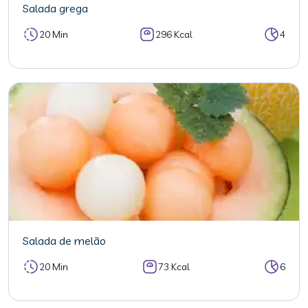
Salada grega
20 Min
296 Kcal
4
Salada de melão
20 Min
73 Kcal
6