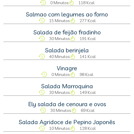
0 Minutos
118 Kcal
Salmao com legumes ao forno
15 Minutos
277 Kcal
Salada de feijão fradinho
30 Minutos
191 Kcal
Salada berinjela
40 Minutos
141 Kcal
Vinagre
0 Minutos
98 Kcal
Salada Marroquina
30 Minutos
149 Kcal
Ely salada de cenoura e ovos
30 Minutos
69 Kcal
Salada Agridoce de Pepino Japonês
10 Minutos
128 Kcal