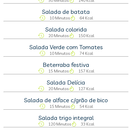
50 Minutos
140 Kcal
Salada de batata
10 Minutos
64 Kcal
Salada colorida
20 Minutos
150 Kcal
Salada Verde com Tomates
10 Minutos
74 Kcal
Beterraba festiva
15 Minutos
157 Kcal
Salada Delícia
20 Minutos
127 Kcal
Salada de alface c/grão de bico
15 Minutos
54 Kcal
Salada trigo integral
120 Minutos
33 Kcal