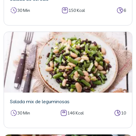
30 Min
150 Kcal
6
Salada mix de leguminosas
30 Min
146 Kcal
10