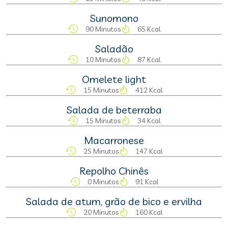
Sunomono
90 Minutos
65 Kcal
Saladão
10 Minutos
87 Kcal
Omelete light
15 Minutos
412 Kcal
Salada de beterraba
15 Minutos
34 Kcal
Macarronese
25 Minutos
147 Kcal
Repolho Chinês
0 Minutos
91 Kcal
Salada de atum, grão de bico e ervilha
20 Minutos
160 Kcal