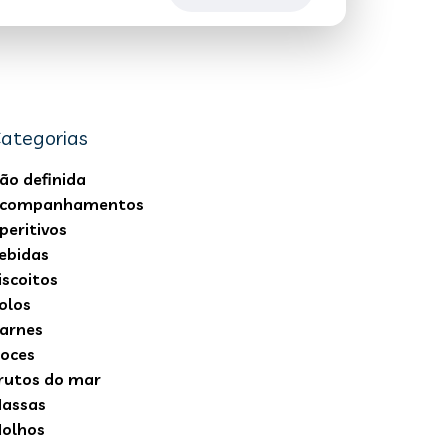
ategorias
ão definida
companhamentos
peritivos
ebidas
iscoitos
olos
arnes
oces
rutos do mar
assas
olhos