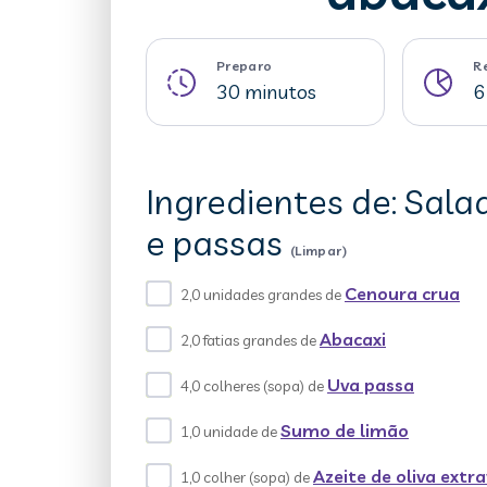
Preparo
R
30 minutos
6
Ingredientes de: Sal
e passas
(Limpar)
Cenoura crua
2,0 unidades grandes de
Abacaxi
2,0 fatias grandes de
Uva passa
4,0 colheres (sopa) de
Sumo de limão
1,0 unidade de
Azeite de oliva extr
1,0 colher (sopa) de