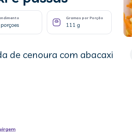
endimento
Gramas por Porção
 porçoes
111 g
ada de cenoura com abacaxi
avirgem