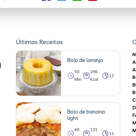
Últimas Receitas
C
N
Bolo de laranja
A
A
50
246
12
B
Min
Kcal
B
B
C
D
Bolo de banana
F
light
M
40
131
M
15