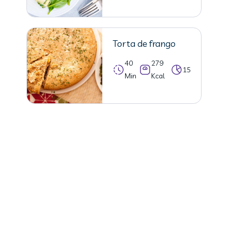
Torta de frango
40
279
15
Min
Kcal