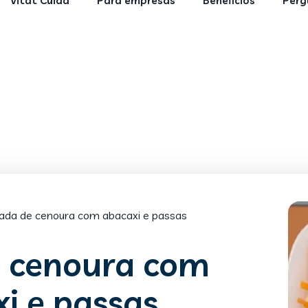
Vitat Cuida
Para empresas
Benefícios
Perg
ada de cenoura com abacaxi e passas
e cenoura com
i e passas