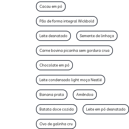
Cacau em pó
Pão de forma integral Wickbold
Leite desnatado
Semente de linhaça
Carne bovina picanha sem gordura crua
Chocolate em pó
Leite condensado light moça Nestlé
Banana prata
Amêndoa
Batata doce cozida
Leite em pó desnatado
Ovo de galinha cru