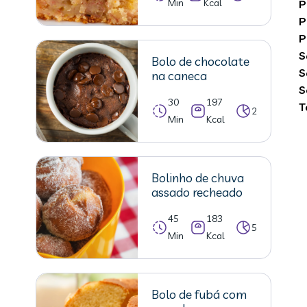
Min
Kcal
P
P
P
S
Bolo de chocolate
S
na caneca
S
30
197
T
2
Min
Kcal
Bolinho de chuva
assado recheado
45
183
5
Min
Kcal
Bolo de fubá com