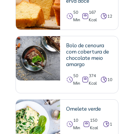
erva doce
50
167
12
Min
Kcal
Bolo de cenoura
com cobertura de
chocolate meio
amargo
50
374
10
Min
Kcal
Omelete verde
10
150
1
Min
Kcal