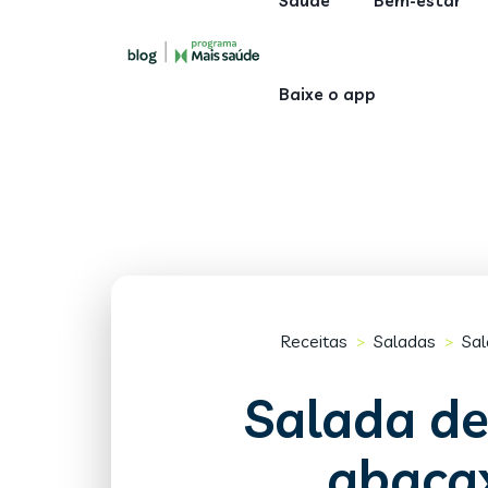
Saúde
Bem-estar
Baixe o app
Receitas
Saladas
Sal
>
>
Salada d
abacax