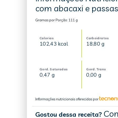
com abacaxi e passa
Gramas por Porção:
111 g
Calorias
Carboidratos
102,43 kcal
18,80 g
Gord. Saturadas
Gord. Trans
0,47 g
0,00 g
Informações nutricionais oferecidas por
Com
Gostou dessa receita?