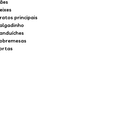
ães
eixes
ratos principais
algadinho
anduíches
obremesas
ortas