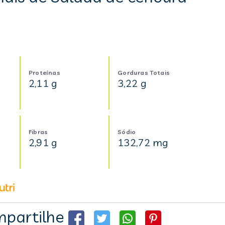
s
Proteínas
Gorduras Totais
2,11 g
3,22 g
Fibras
Sódio
2,91 g
132,72 mg
partilhe