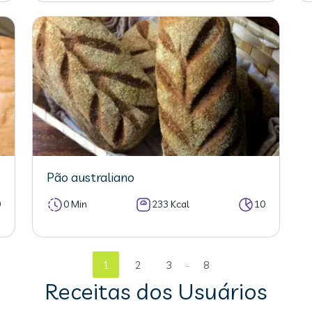
Pão australiano
0
0 Min
233 Kcal
10
...
1
2
3
8
Receitas dos Usuários