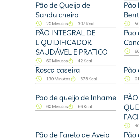
Pão de Queijo de
Pão 
Sanduicheira
Ben
20 Minutos
307 Kcal
50
PÃO INTEGRAL DE
Pao 
LIQUIDIFICADOR
Con
SAUDÁVEL E PRATICO
60
60 Minutos
42 Kcal
Rosca caseira
Pão
130 Minutos
378 Kcal
0 
Pao de queijo de Inhame
PÃO
QUE
60 Minutos
66 Kcal
FACI
40
Pão de Farelo de Aveia
Pão 