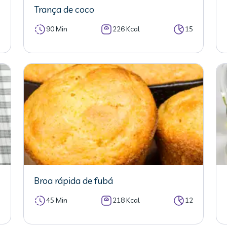
Trança de coco
5
90 Min
226 Kcal
15
Broa rápida de fubá
3
45 Min
218 Kcal
12