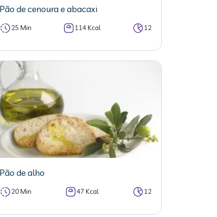
Pão de cenoura e abacaxi
25 Min
114 Kcal
12
Pão de alho
20 Min
47 Kcal
12