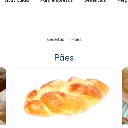
Vitat Cuida
Para empresas
Benefícios
Perg
Receitas
Pães
>
Pães