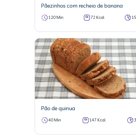
Pãezinhos com recheio de banana
120 Min
72 Kcal
1
Pão de quinua
40 Min
147 Kcal