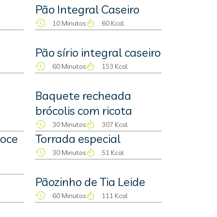
Pão Integral Caseiro
10 Minutos
60 Kcal
Pão sírio integral caseiro
60 Minutos
153 Kcal
Baquete recheada
brócolis com ricota
30 Minutos
307 Kcal
doce
Torrada especial
30 Minutos
51 Kcal
Pãozinho de Tia Leide
60 Minutos
111 Kcal