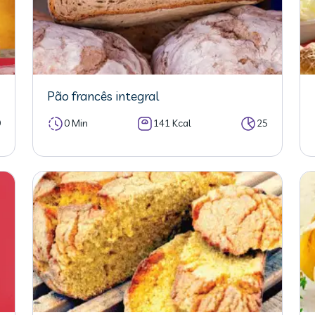
Pão francês integral
0
0 Min
141 Kcal
25