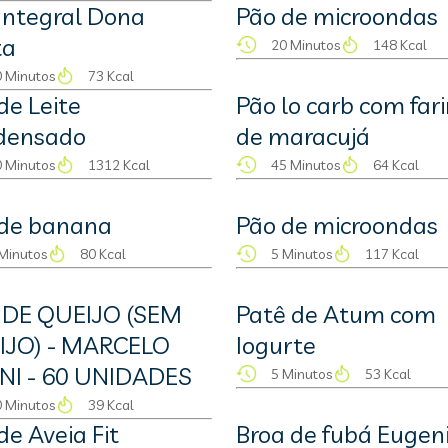
Integral Dona
Pão de microondas
ta
20 Minutos
148 Kcal
 Minutos
73 Kcal
de Leite
Pão lo carb com far
densado
de maracujá
 Minutos
1312 Kcal
45 Minutos
64 Kcal
 de banana
Pão de microondas
Minutos
80 Kcal
5 Minutos
117 Kcal
 DE QUEIJO (SEM
Patê de Atum com
IJO) - MARCELO
Iogurte
NI - 60 UNIDADES
5 Minutos
53 Kcal
 Minutos
39 Kcal
de Aveia Fit
Broa de fubá Eugen