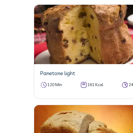
Panetone light
120 Min
161 Kcal
2