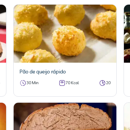
Pão de queijo rápido
4
30 Min
70 Kcal
20