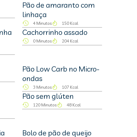
Pão de amaranto com
linhaça
4 Minutos
150 Kcal
inha
Cachorrinho assado
0 Minutos
204 Kcal
Pão Low Carb no Micro-
ondas
3 Minutos
107 Kcal
Pão sem glúten
120 Minutos
48 Kcal
ia
Bolo de pão de queijo