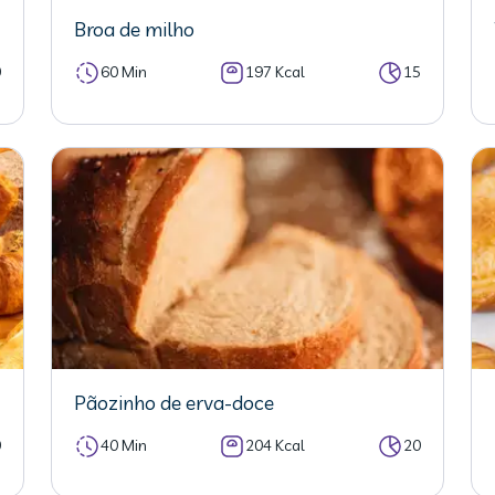
Broa de milho
0
60 Min
197 Kcal
15
Pãozinho de erva-doce
0
40 Min
204 Kcal
20