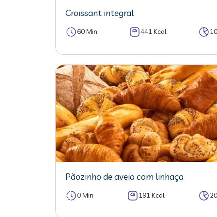
Croissant integral
60 Min
441 Kcal
1
Pãozinho de aveia com linhaça
0 Min
191 Kcal
2