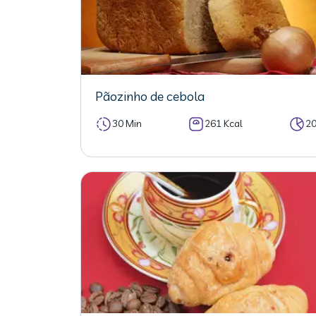
Pãozinho de cebola
30 Min
261 Kcal
2