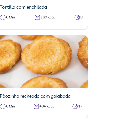
Tortilla com enchilada
0 Min
160 Kcal
8
Pãozinho recheado com goiabada
0 Min
404 Kcal
17