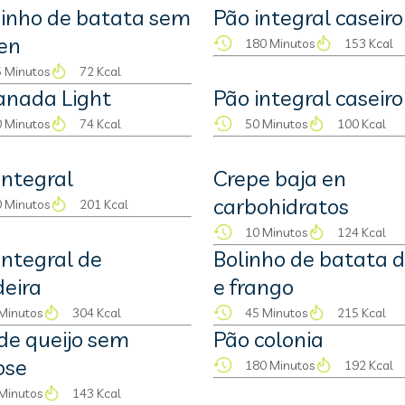
inho de batata sem
Pão integral caseiro
en
180 Minutos
153 Kcal
 Minutos
72 Kcal
anada Light
Pão integral caseiro
 Minutos
74 Kcal
50 Minutos
100 Kcal
integral
Crepe baja en
carbohidratos
 Minutos
201 Kcal
10 Minutos
124 Kcal
integral de
Bolinho de batata 
deira
e frango
Minutos
304 Kcal
45 Minutos
215 Kcal
de queijo sem
Pão colonia
ose
180 Minutos
192 Kcal
Minutos
143 Kcal