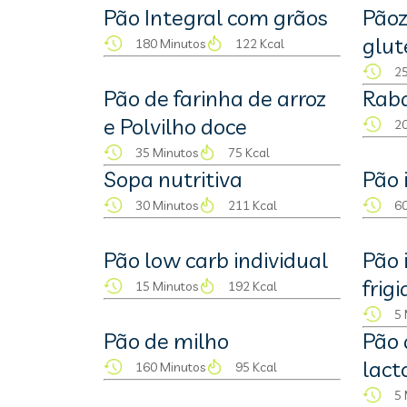
Pão Integral com grãos
Pãoz
glut
180 Minutos
122 Kcal
25
Pão de farinha de arroz
Rab
e Polvilho doce
20
35 Minutos
75 Kcal
Sopa nutritiva
Pão 
30 Minutos
211 Kcal
60
Pão low carb individual
Pão 
frigi
15 Minutos
192 Kcal
5 
Pão de milho
Pão 
lact
160 Minutos
95 Kcal
5 