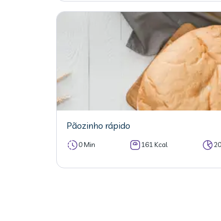
Pãozinho rápido
0 Min
161 Kcal
2