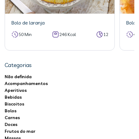
Bolo de laranja
Bolo 
50 Min
246 Kcal
12
40
Categorias
Não definida
Acompanhamentos
Aperitivos
Bebidas
Biscoitos
Bolos
Carnes
Doces
Frutos do mar
Massas