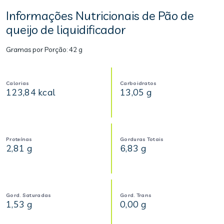
Informações Nutricionais de Pão de
queijo de liquidificador
Gramas por Porção:
42 g
Calorias
Carboidratos
123,84 kcal
13,05 g
Proteínas
Gorduras Totais
2,81 g
6,83 g
Gord. Saturadas
Gord. Trans
1,53 g
0,00 g