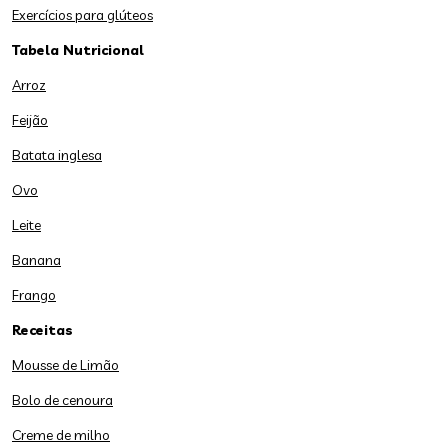
Exercícios para glúteos
Tabela Nutricional
Arroz
Feijão
Batata inglesa
Ovo
Leite
Banana
Frango
Receitas
Mousse de Limão
Bolo de cenoura
Creme de milho