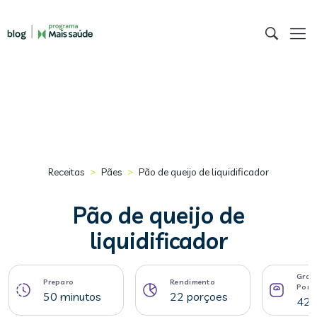
>
>
Receitas
Pães
Pão de queijo de liquidificador
Pão de queijo de
liquidificador
Gram
Preparo
Rendimento
Porç
50 minutos
22 porçoes
42 