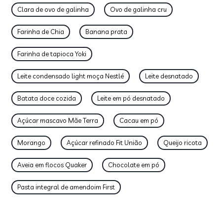
Clara de ovo de galinha
Ovo de galinha cru
Farinha de Chia
Banana prata
Farinha de tapioca Yoki
Leite condensado light moça Nestlé
Leite desnatado
Batata doce cozida
Leite em pó desnatado
Açúcar mascavo Mãe Terra
Cacau em pó
Morango
Açúcar refinado Fit União
Queijo ricota
Aveia em flocos Quaker
Chocolate em pó
Pasta integral de amendoim First