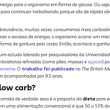
nergia para o organismo em forma de glicose. Ou seja,
para continuar trabalhando, porque são de rápida abs
obrevivência, muitas vezes, consumimos mais carboid
inar o excesso de energia, o organismo aciona um me
forma de gordura pelo corpo. Então, acontece o ganho
 um estudo liderado por pesquisadores da Universidad
arboidratos refinados (como pães, massas e
açúcar
) p
derrame
. O
trabalho foi publicado
no
The British M
ram acompanhados por 9,5 anos.
 low carb?
comida de verdade: essa é a proposta da
dieta
para eq
 em uma alimentação convencional é que 50 a 55% do q