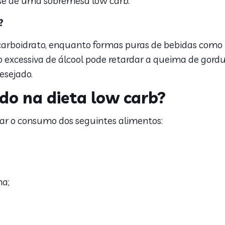
e de uma sobremesa low carb.
?
 carboidrato, enquanto formas puras de bebidas como 
ão excessiva de álcool pode retardar a queima de gordu
desejado.
do na dieta low carb?
tar o consumo dos seguintes alimentos:
ha;