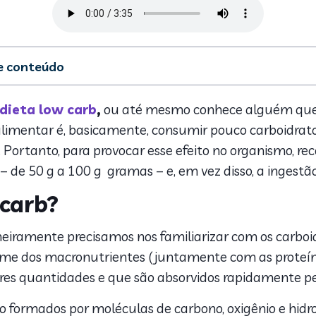
de conteúdo
a dieta low carb?
er a dieta low carb?
dieta low carb
,
ou até mesmo conhece alguém que
mer na dieta low carb?
o alimentar é, basicamente, consumir pouco carboidr
o é permitido na dieta low carb?
. Portanto, para provocar esse efeito no organismo, 
 benefícios da dieta low carb
– de 50 g a 100 g gramas – e, em vez disso, a ingest
is dúvidas sobre a dieta low carb
w carb: afinal, por onde começar?
 carb?
 de cardápio para dieta low carb
 low carb
meiramente precisamos nos familiarizar com os carboi
omer no pré-treino na dieta low carb
me dos macronutrientes (juntamente com as proteínas
omer no pós-treino na dieta low carb
es quantidades e que são absorvidos rapidamente pe
e como manter o foco na dieta low carb
ow carb e jejum intermitente: devo combinar os dois?
ão formados por moléculas de carbono, oxigênio e hid
ias: