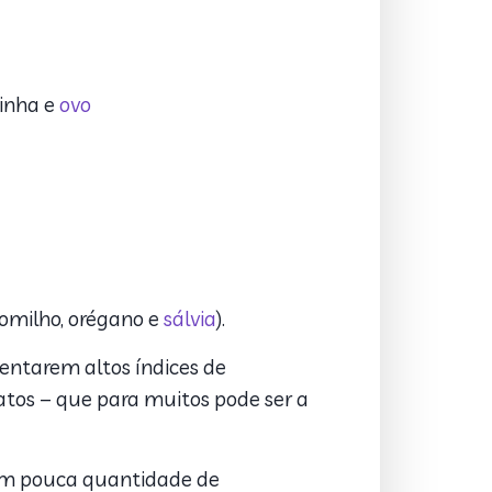
dinha e
ovo
tomilho, orégano e
sálvia
).
entarem altos índices de
tos – que para muitos pode ser a
com pouca quantidade de