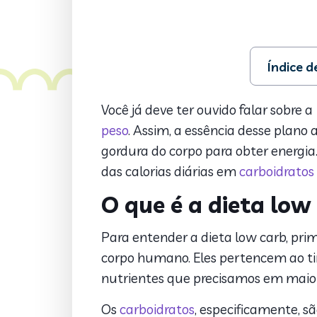
Índice 
1. O que é 
2. Como faz
Você já deve ter ouvido falar sobre a
3. O que co
peso
. Assim, a essência desse plan
4. O que nã
gordura do corpo para obter energia
5. Quais os
das calorias diárias em
carboidratos
6. Principa
7. Dieta lo
O que é a dieta low
8. Sugestão
9. Receitas
Para entender a dieta low carb, pri
10. O que c
corpo humano. Eles pertencem ao ti
11. O que c
nutrientes que precisamos em maior
12. Dicas d
13. Dieta l
Os
carboidratos
, especificamente, s
14. Referênc