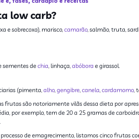
e é, fases, cardápio e receitas
ta low carb?
xa e sobrecoxa), marisco,
camarão
, salmão, truta, sar
o e sementes de
chia
, linhaça,
abóbora
e girassol.
eciarias (pimenta,
alho
,
gengibre
,
canela
,
cardamomo
, 
frutas são notoriamente vilãs dessa dieta por apres
ia, por exemplo, tem de 20 a 25 gramas de carboidra
.
 processo de emagrecimento, listamos cinco frutas 