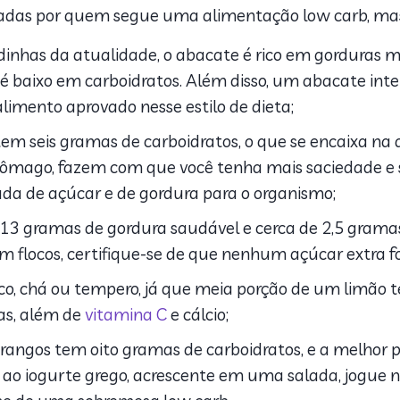
tadas por quem segue uma alimentação low carb, m
dinhas da atualidade, o abacate é rico em gorduras 
s é baixo em carboidratos. Além disso, um abacate in
alimento aprovado nesse estilo de dieta;
m seis gramas de carboidratos, o que se encaixa na di
stômago, fazem com que você tenha mais saciedade e 
ada de açúcar e de gordura para o organismo;
13 gramas de gordura saudável e cerca de 2,5 gramas 
 flocos, certifique-se de que nenhum açúcar extra fo
o, chá ou tempero, já que meia porção de um limão
ias, além de
vitamina C
e cálcio;
angos tem oito gramas de carboidratos, e a melhor p
-a ao iogurte grego, acrescente em uma salada, jogue 