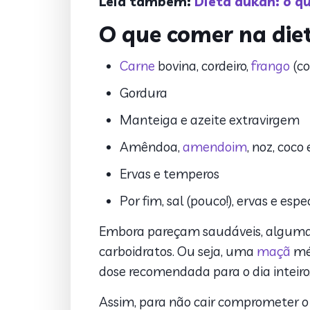
Leia também:
Dieta dukan: o qu
O que comer na die
Carne
bovina, cordeiro,
frango
(co
Gordura
Manteiga e azeite extravirgem
Amêndoa,
amendoim
, noz, coc
Ervas e temperos
Por fim, sal (pouco!), ervas e esp
Embora pareçam saudáveis, algumas 
carboidratos. Ou seja, uma
maçã
méd
dose recomendada para o dia inteiro
Assim, para não cair comprometer o