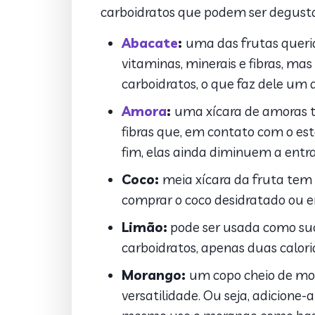
carboidratos que podem ser degus
Abacate
:
uma das frutas queri
vitaminas, minerais e fibras, ma
carboidratos, o que faz dele um 
Amora
:
uma xícara de amoras te
fibras que, em contato com o e
fim, elas ainda diminuem a entr
Coco:
meia xícara da fruta tem 
comprar o coco desidratado ou em
Limão:
pode ser usada como suc
carboidratos, apenas duas calor
Morango:
um copo cheio de mor
versatilidade. Ou seja, adicione