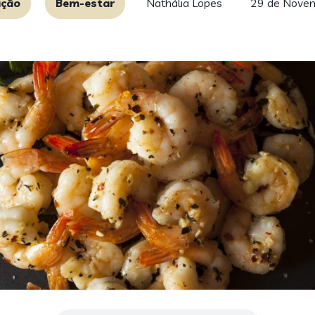
ação
Bem-estar
Nathália Lopes
29 de Nove