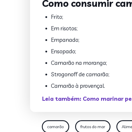
Como consumir ca
Frito;
Em risotos;
Empanado;
Ensopado;
Camarão na moranga;
Strogonoff de camarão;
Camarão à provençal.
Leia também: Como marinar pe
camarão
frutos do mar
Alime