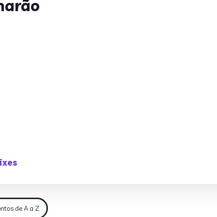
marão
ixes
ntos de A a Z