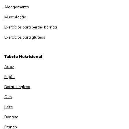
Alongamento
Musculação
Exercícios para perder barriga
Exercícios para glúteos
Tabela Nutricional
Arroz
Feijão
Batata inglesa
Ovo
Leite
Banana
Frango