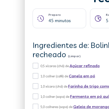
Preparo
R
45 minutos
5
Ingredientes de: Boli
recheado
(Limpar)
Açúcar refinado
0,5 xícaras (chá) de
Canela em pó
1,0 colher (café) de
Farinha de trigo co
1,0 xícara (chá) de
Fermento em pó qu
1,0 colher (sopa) de
Geleia de morango
5,0 colheres (sopa) de