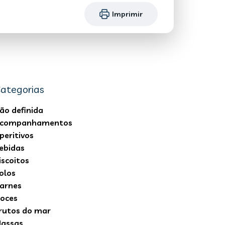
Imprimir
ategorias
ão definida
companhamentos
peritivos
ebidas
iscoitos
olos
arnes
oces
rutos do mar
assas