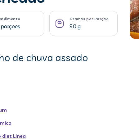
endimento
Gramas por Porção
 porçoes
90 g
nho de chuva assado
mum
ímico
 diet Linea