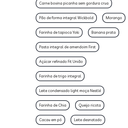
Carne bovina picanha sem gordura crua
Pão de forma integral Wickbold
Morango
Farinha de tapioca Yoki
Banana prata
Pasta integral de amendoim First
Açúcar refinado Fit União
Farinha de trigo integral
Leite condensado light moça Nestlé
Farinha de Chia
Queijo ricota
Cacau em pó
Leite desnatado