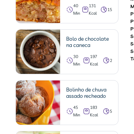
40
131
M
15
Min
Kcal
P
P
P
S
Bolo de chocolate
S
na caneca
S
30
197
T
2
Min
Kcal
Bolinho de chuva
assado recheado
45
183
5
Min
Kcal