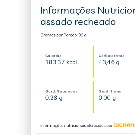
Informações Nutricio
assado recheado
Gramas por Porção:
90 g
Calorias
Carboidratos
183,37 kcal
43,46 g
Gord. Saturadas
Gord. Trans
0,28 g
0,00 g
Informações nutricionais oferecidas por