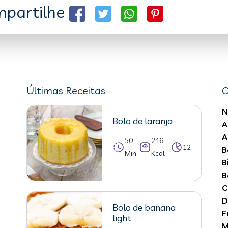
partilhe
Últimas Receitas
C
N
Bolo de laranja
A
A
50
246
12
B
Min
Kcal
B
B
C
D
Bolo de banana
F
light
M