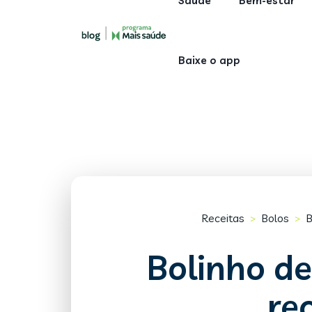
Saúde
Bem-estar
Baixe o app
Receitas
Bolos
B
>
>
Bolinho d
re