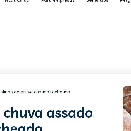
Vitat Cuida
Para empresas
Benefícios
Perg
olinho de chuva assado recheado
e chuva assado
cheado