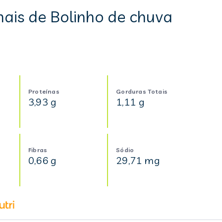
nais de Bolinho de chuva
Proteínas
Gorduras Totais
3,93 g
1,11 g
Fibras
Sódio
0,66 g
29,71 mg