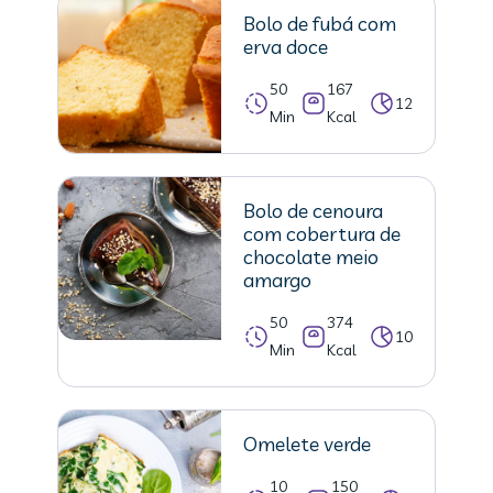
Bolo de fubá com
erva doce
50
167
12
Min
Kcal
Bolo de cenoura
com cobertura de
chocolate meio
amargo
50
374
10
Min
Kcal
Omelete verde
10
150