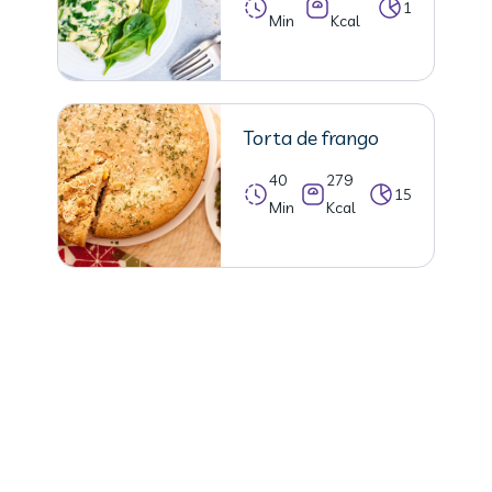
1
Min
Kcal
Torta de frango
40
279
15
Min
Kcal