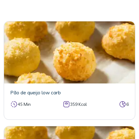
Pão de queijo low carb
45 Min
359 Kcal
6