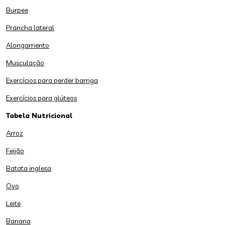
Burpee
Prancha lateral
Alongamento
Musculação
Exercícios para perder barriga
Exercícios para glúteos
Tabela Nutricional
Arroz
Feijão
Batata inglesa
Ovo
Leite
Banana