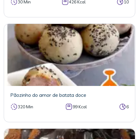
30 Min
426 Kcal
10
Pãozinho do amor de batata doce
320 Min
99 Kcal
6