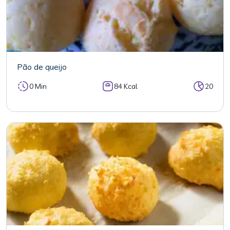
Pão de queijo
0 Min
84 Kcal
20