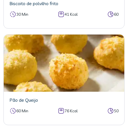
Biscoito de polvilho frito
30 Min
41 Kcal
60
Pão de Queijo
60 Min
76 Kcal
50