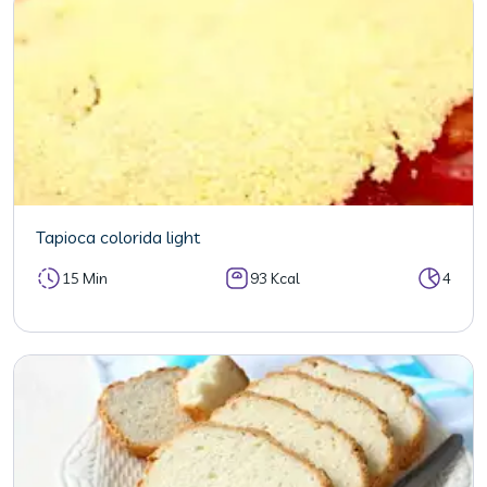
Tapioca colorida light
15 Min
93 Kcal
4