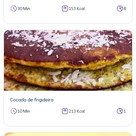
30 Min
153 Kcal
8
Cocada de frigideira
10 Min
213 Kcal
1