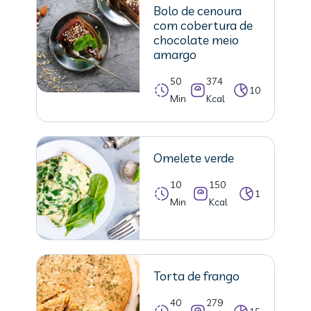
Bolo de cenoura
com cobertura de
chocolate meio
amargo
50
374
10
Min
Kcal
Omelete verde
10
150
1
Min
Kcal
Torta de frango
40
279