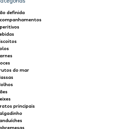
ategorias
ão definida
companhamentos
peritivos
ebidas
iscoitos
olos
arnes
oces
rutos do mar
assas
olhos
ães
eixes
ratos principais
algadinho
anduíches
obremesas