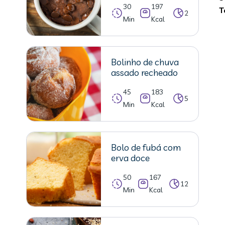
30
197
T
2
Min
Kcal
Bolinho de chuva
assado recheado
45
183
5
Min
Kcal
Bolo de fubá com
erva doce
50
167
12
Min
Kcal