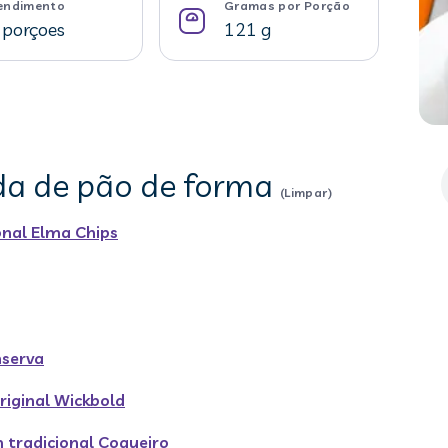
endimento
Gramas por Porção
 porçoes
121 g
ada de pão de forma
(Limpar)
onal Elma Chips
nserva
riginal Wickbold
 tradicional Coqueiro