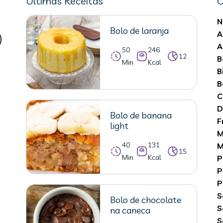
Últimas Receitas
C
N
Bolo de laranja
A
A
50
246
12
B
Min
Kcal
B
B
C
D
Bolo de banana
F
light
M
40
131
M
15
Min
Kcal
P
P
P
S
Bolo de chocolate
S
na caneca
S