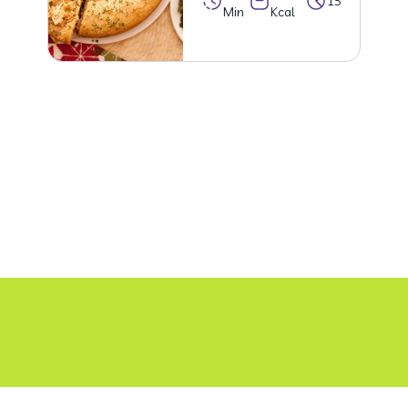
15
Min
Kcal