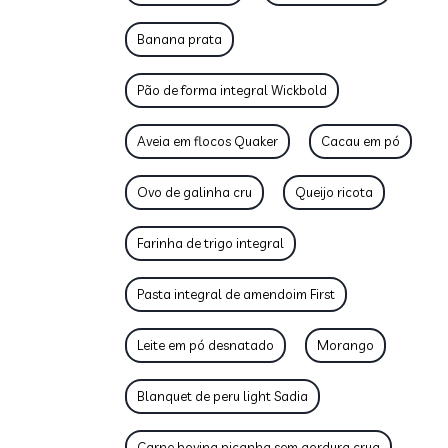
Banana prata
Pão de forma integral Wickbold
Aveia em flocos Quaker
Cacau em pó
Ovo de galinha cru
Queijo ricota
Farinha de trigo integral
Pasta integral de amendoim First
Leite em pó desnatado
Morango
Blanquet de peru light Sadia
Carne bovina picanha sem gordura crua