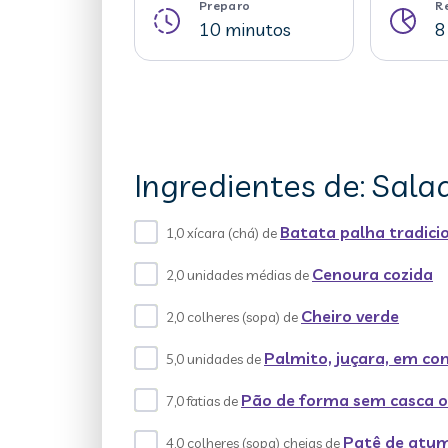
Preparo
R
10 minutos
8
Ingredientes de: Sal
Batata palha tradici
1,0 xícara (chá) de
Cenoura cozida
2,0 unidades médias de
Cheiro verde
2,0 colheres (sopa) de
Palmito, juçara, em co
5,0 unidades de
Pão de forma sem casca o
7,0 fatias de
Patê de atum
4,0 colheres (sopa) cheias de