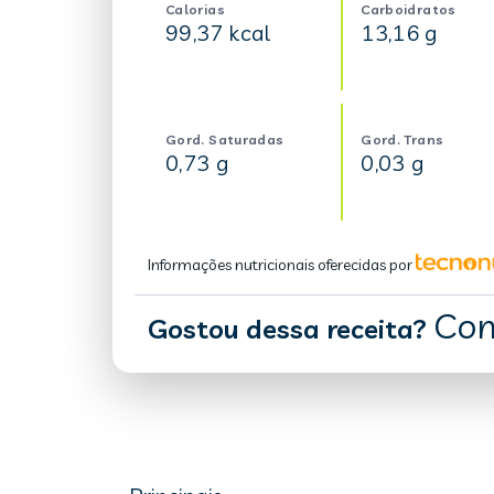
Calorias
Carboidratos
99,37 kcal
13,16 g
Gord. Saturadas
Gord. Trans
0,73 g
0,03 g
Informações nutricionais oferecidas por
Com
Gostou dessa receita?