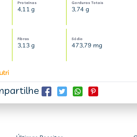
Proteínas
Gorduras Totais
4,11 g
3,74 g
Fibras
Sódio
3,13 g
473,79 mg
partilhe