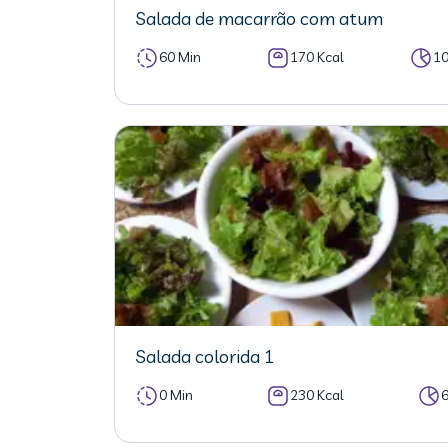
Salada de macarrão com atum
60 Min
170 Kcal
1
Salada colorida 1
0 Min
230 Kcal