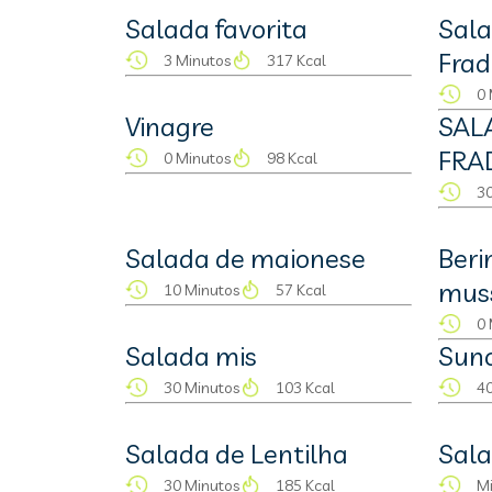
Salada favorita
Sala
Frad
3 Minutos
317 Kcal
0 
Vinagre
SAL
FRA
0 Minutos
98 Kcal
30
Salada de maionese
Beri
mus
10 Minutos
57 Kcal
0 
Salada mis
Sun
30 Minutos
103 Kcal
40
Salada de Lentilha
Sala
30 Minutos
185 Kcal
M