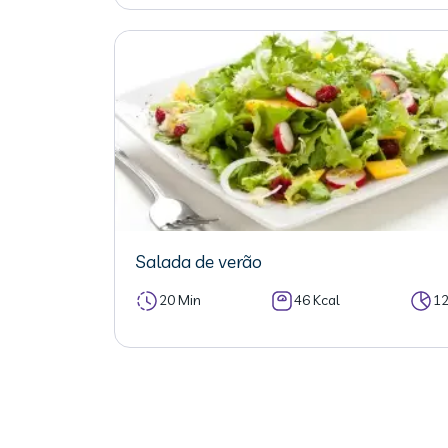
Salada de verão
20 Min
46 Kcal
1