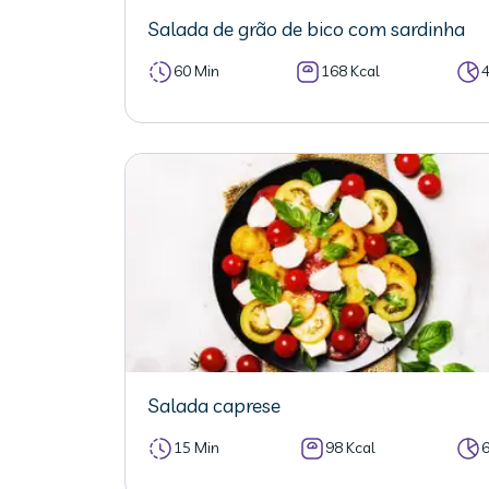
Salada de grão de bico com sardinha
60 Min
168 Kcal
Salada caprese
15 Min
98 Kcal