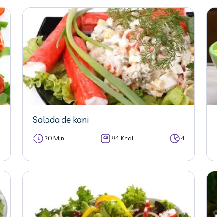
Salada de kani
4
20 Min
84 Kcal
4