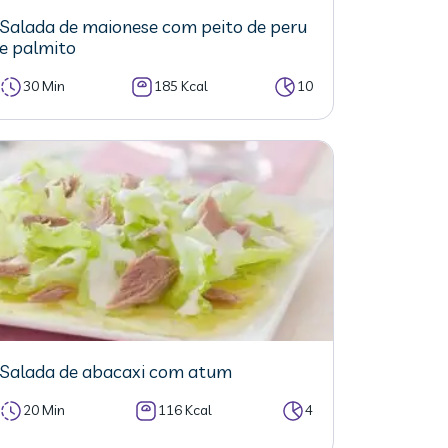
Salada de maionese com peito de peru
e palmito
30 Min
185 Kcal
10
Salada de abacaxi com atum
20 Min
116 Kcal
4