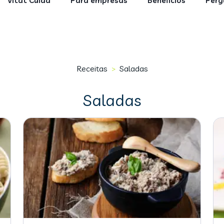
Vitat Cuida
Para empresas
Benefícios
Perg
Receitas
Saladas
>
Saladas