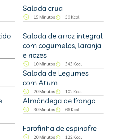
Salada crua
15 Minutos
30 Kcal
ido
Salada de arroz integral
com cogumelos, laranja
e nozes
10 Minutos
343 Kcal
Salada de Legumes
com Atum
20 Minutos
102 Kcal
e
Almôndega de frango
30 Minutos
66 Kcal
Farofinha de espinafre
20 Minutos
122 Kcal