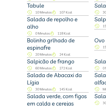
Tabule
Sala
10 Minutos
107 Kcal
30
Salada de repolho e
Salp
alho
15
0 Minutos
118 Kcal
Bolinho grlhado de
Ovo
espinafre
15
20 Minutos
24 Kcal
Salpicão de frango
Sala
60 Minutos
272 Kcal
0 
Salada de Abacaxi da
Sala
Lígia
alfa
30 Minutos
145 Kcal
M
Salada verde, com figos
Sala
em calda e cerejas
30