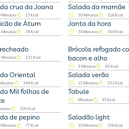
da crua da Joana
Salada da mamãe
 Minutos
13 Kcal
30 Minutos
216 Kcal
icão de Atum
Janta da hora
 Minutos
76 Kcal
30 Minutos
303 Kcal
 recheado
Brócolis refogado c
bacon e alho
 Minutos
121 Kcal
3 Minutos
62 Kcal
da Oriental
Salada verão
Minutos
349 Kcal
15 Minutos
332 Kcal
da Mil folhas de
Tabule
ce
Minutos
45 Kcal
inutos
105 Kcal
da de pepino
Saladão light
 Minutos
77 Kcal
10 Minutos
156 Kcal