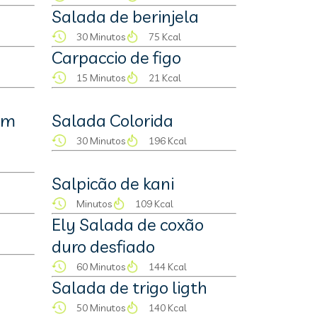
Salada de berinjela
30 Minutos
75 Kcal
Carpaccio de figo
15 Minutos
21 Kcal
om
Salada Colorida
30 Minutos
196 Kcal
Salpicão de kani
Minutos
109 Kcal
Ely Salada de coxão
duro desfiado
60 Minutos
144 Kcal
Salada de trigo ligth
50 Minutos
140 Kcal