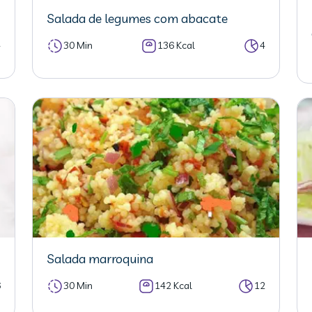
Salada de legumes com abacate
4
30 Min
136 Kcal
4
Salada marroquina
6
30 Min
142 Kcal
12