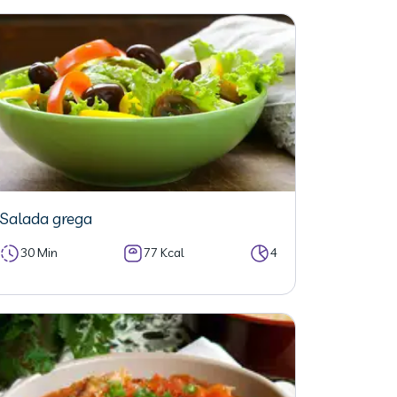
Salada grega
30 Min
77 Kcal
4