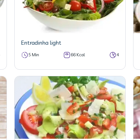
Entradinha light
4
5 Min
66 Kcal
4