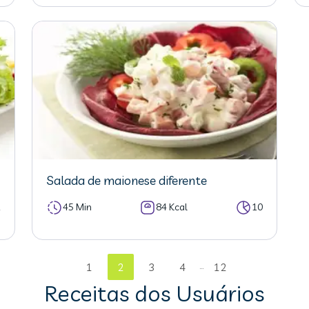
Salada de maionese diferente
2
45 Min
84 Kcal
10
...
1
2
3
4
12
Receitas dos Usuários