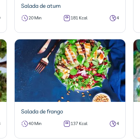
Salada de atum
0
20 Min
181 Kcal
4
Salada de frango
6
40 Min
137 Kcal
4