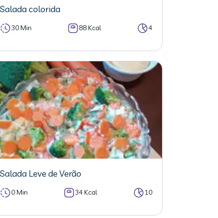
Salada colorida
30 Min
88 Kcal
4
Salada Leve de Verão
0 Min
34 Kcal
10