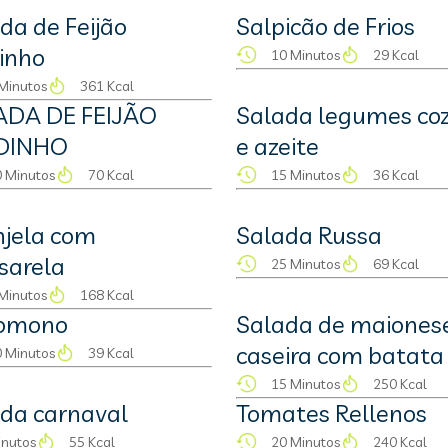
da de Feijão
Salpicão de Frios
inho
10 Minutos
29 Kcal
Minutos
361 Kcal
ADA DE FEIJÃO
Salada legumes coz
DINHO
e azeite
 Minutos
70 Kcal
15 Minutos
36 Kcal
njela com
Salada Russa
sarela
25 Minutos
69 Kcal
Minutos
168 Kcal
omono
Salada de maiones
caseira com batata
 Minutos
39 Kcal
15 Minutos
250 Kcal
da carnaval
Tomates Rellenos
inutos
55 Kcal
20 Minutos
240 Kcal