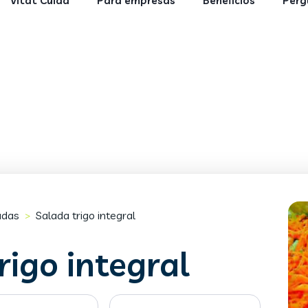
Vitat Cuida
Para empresas
Benefícios
Perg
adas
Salada trigo integral
>
rigo integral