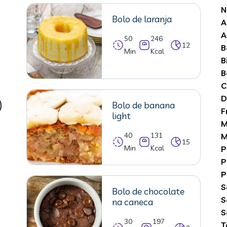
N
Bolo de laranja
A
A
50
246
12
B
Min
Kcal
B
B
C
D
Bolo de banana
F
light
M
40
131
M
15
Min
Kcal
P
P
P
S
Bolo de chocolate
S
na caneca
S
30
197
T