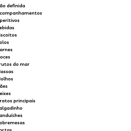
ão definida
companhamentos
peritivos
ebidas
iscoitos
olos
arnes
oces
rutos do mar
assas
olhos
ães
eixes
ratos principais
algadinho
anduíches
obremesas
ortas