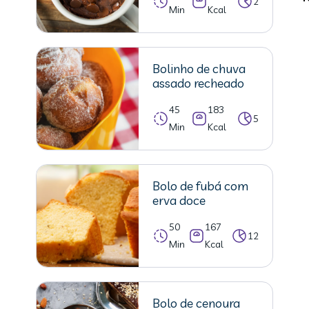
2
Min
Kcal
Bolinho de chuva
assado recheado
45
183
5
Min
Kcal
Bolo de fubá com
erva doce
50
167
12
Min
Kcal
Bolo de cenoura