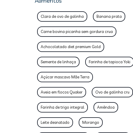
Alimentos
Clara de ovo de galinha
Banana prata
Carne bovina picanha sem gordura crua
Achocolatado diet premium Gold
Semente de linhaça
Farinha de tapioca Yoki
Açúcar mascavo Mãe Terra
Aveia em flocos Quaker
Ovo de galinha cru
Farinha de trigo integral
Amêndoa
Leite desnatado
Morango