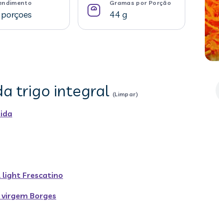
endimento
Gramas por Porção
 porçoes
44 g
da trigo integral
(Limpar)
ida
 light Frescatino
a virgem Borges