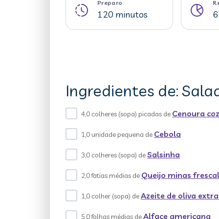
Preparo
R
120 minutos
6
Ingredientes de: Sala
Cenoura coz
4,0 colheres (sopa) picadas de
Cebola
1,0 unidade pequena de
Salsinha
3,0 colheres (sopa) de
Queijo minas frescal
2,0 fatias médias de
Azeite de oliva extr
1,0 colher (sopa) de
Alface americana
5,0 folhas médias de