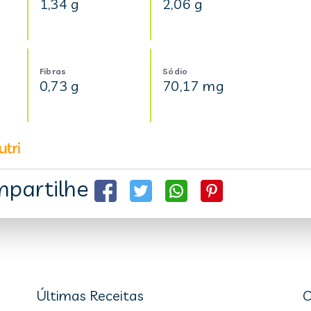
1,34 g
2,06 g
Fibras
Sódio
0,73 g
70,17 mg
partilhe
Últimas Receitas
C