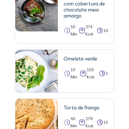
com cobertura de
chocolate meio
amargo
50
374
10
Min
Kcal
Omelete verde
10
150
1
Min
Kcal
Torta de frango
40
279
15
Min
Kcal