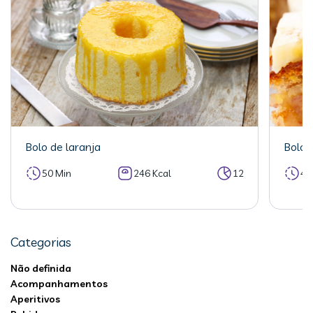
Bolo de laranja
Bolo 
50 Min
246 Kcal
12
40
Categorias
Não definida
Acompanhamentos
Aperitivos