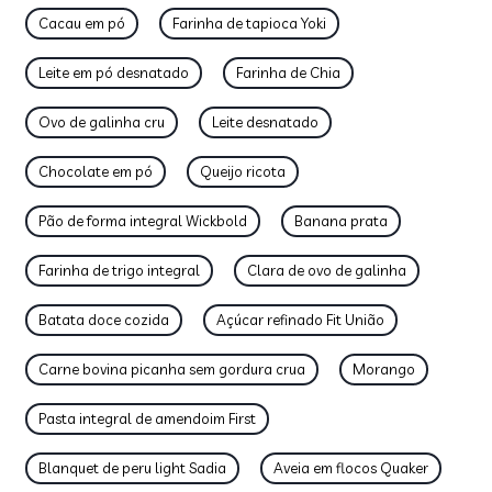
Cacau em pó
Farinha de tapioca Yoki
Leite em pó desnatado
Farinha de Chia
Ovo de galinha cru
Leite desnatado
Chocolate em pó
Queijo ricota
Pão de forma integral Wickbold
Banana prata
Farinha de trigo integral
Clara de ovo de galinha
Batata doce cozida
Açúcar refinado Fit União
Carne bovina picanha sem gordura crua
Morango
Pasta integral de amendoim First
Blanquet de peru light Sadia
Aveia em flocos Quaker