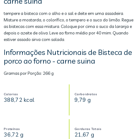
carne suina
tempere a bisteca com o alho e o sal e deite em uma assadeira.
Misture a mostarda, o colorífico, o tempero e o suco do limão. Regue
as bistecas com essa mistura. Coloque por cima o suco da laranja e
depois o azeite de oliva. Leve ao forno médio por 40 mim. Quando
estiver assado sirva com salada.
Informações Nutricionais de Bisteca de
porco ao forno - carne suina
Gramas por Porção:
266 g
Calorias
Carboidratos
388,72 kcal
9,79 g
Proteínas
Gorduras Totais
36,72 g
21,67 g