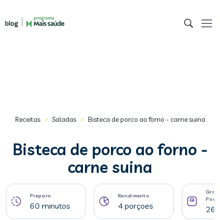
>
>
Receitas
Saladas
Bisteca de porco ao forno - carne suina
Bisteca de porco ao forno -
carne suina
Gram
Preparo
Rendimento
Porç
60 minutos
4 porçoes
266