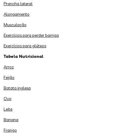
Prancha lateral
Alongamento
Musculação
Exercícios para perder barriga
Exercícios para glúteos
Tabela Nutricional
Arroz
Feijão
Batata inglesa
Ovo
Leite
Banana
Frango