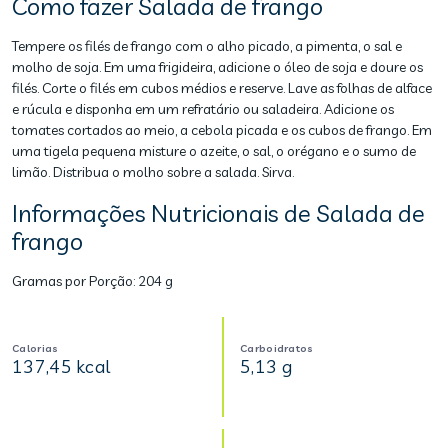
Como fazer Salada de frango
Tempere os filés de frango com o alho picado, a pimenta, o sal e
molho de soja. Em uma frigideira, adicione o óleo de soja e doure os
filés. Corte o filés em cubos médios e reserve. Lave as folhas de alface
e rúcula e disponha em um refratário ou saladeira. Adicione os
tomates cortados ao meio, a cebola picada e os cubos de frango. Em
uma tigela pequena misture o azeite, o sal, o orégano e o sumo de
limão. Distribua o molho sobre a salada. Sirva.
Informações Nutricionais de Salada de
frango
Gramas por Porção:
204 g
Calorias
Carboidratos
137,45 kcal
5,13 g