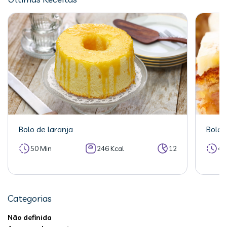
Bolo de laranja
Bolo 
50 Min
246 Kcal
12
40
Categorias
Não definida