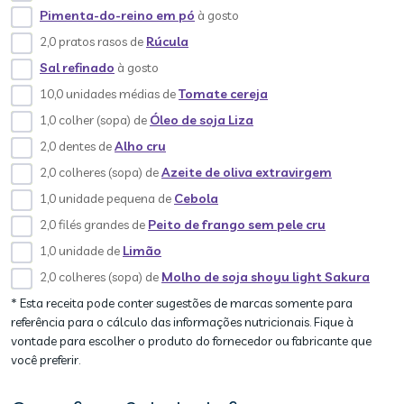
Pimenta-do-reino em pó
à gosto
2,0 pratos rasos de
Rúcula
Sal refinado
à gosto
10,0 unidades médias de
Tomate cereja
1,0 colher (sopa) de
Óleo de soja Liza
2,0 dentes de
Alho cru
2,0 colheres (sopa) de
Azeite de oliva extravirgem
1,0 unidade pequena de
Cebola
2,0 filés grandes de
Peito de frango sem pele cru
1,0 unidade de
Limão
2,0 colheres (sopa) de
Molho de soja shoyu light Sakura
* Esta receita pode conter sugestões de marcas somente para
referência para o cálculo das informações nutricionais. Fique à
vontade para escolher o produto do fornecedor ou fabricante que
você preferir.