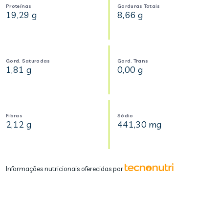
Proteínas
Gorduras Totais
19,29 g
8,66 g
Gord. Saturadas
Gord. Trans
1,81 g
0,00 g
Fibras
Sódio
2,12 g
441,30 mg
Informações nutricionais oferecidas por