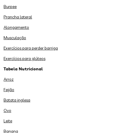
Burpee
Prancha lateral
Alongamento
Musculação
Exercícios para perder barriga
Exercícios para glúteos
Tabela Nutricional
Arroz
Feijão
Batata inglesa
Ovo
Leite
Banana