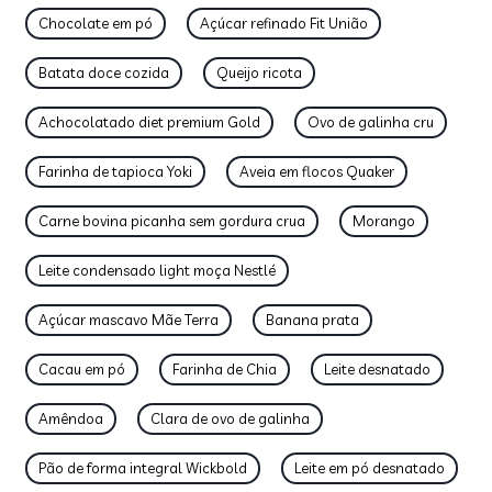
Chocolate em pó
Açúcar refinado Fit União
Batata doce cozida
Queijo ricota
Achocolatado diet premium Gold
Ovo de galinha cru
Farinha de tapioca Yoki
Aveia em flocos Quaker
Carne bovina picanha sem gordura crua
Morango
Leite condensado light moça Nestlé
Açúcar mascavo Mãe Terra
Banana prata
Cacau em pó
Farinha de Chia
Leite desnatado
Amêndoa
Clara de ovo de galinha
Pão de forma integral Wickbold
Leite em pó desnatado