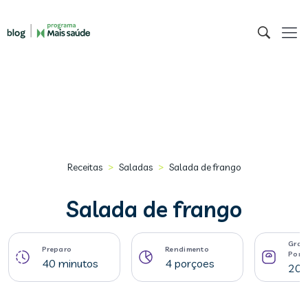
>
>
Receitas
Saladas
Salada de frango
Salada de frango
Gram
Preparo
Rendimento
Porç
40 minutos
4 porçoes
204