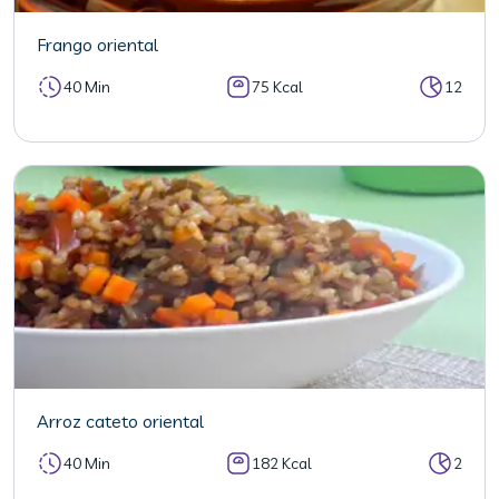
Frango oriental
40 Min
75 Kcal
12
Arroz cateto oriental
40 Min
182 Kcal
2