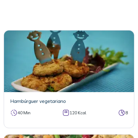
Hambúrguer vegetariano
40 Min
120 Kcal
8