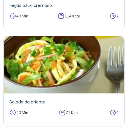
Feijão azuki cremoso
40 Min
114 Kcal
2
Salada do oriente
20 Min
71 Kcal
4