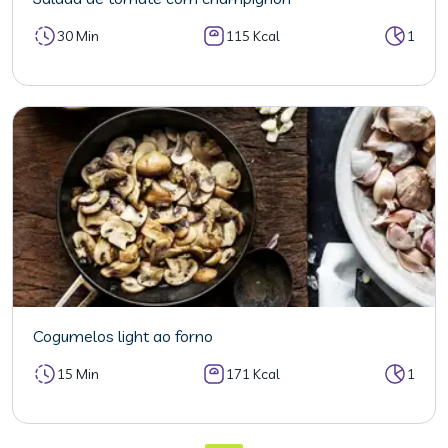
30 Min
115 Kcal
1
Cogumelos light ao forno
15 Min
171 Kcal
1