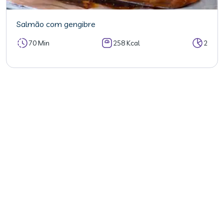
Salmão com gengibre
70 Min
258 Kcal
2