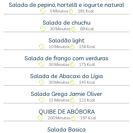
Salada de pepino, hortelã e iogurte natural
0 Minutos
181 Kcal
Salada de chuchu
30 Minutos
69 Kcal
Saladão light
10 Minutos
156 Kcal
Salada de frango com verduras
30 Minutos
175 Kcal
Salada de Abacaxi da Lígia
30 Minutos
145 Kcal
Salada Grega Jamie Oliver
15 Minutos
121 Kcal
QUIBE DE ABÓBORA
200 Minutos
197 Kcal
Salada Basica