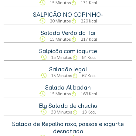
15 Minutos
131 Kcal
SALPICÃO NO COPINHO-
20 Minutos
220 Kcal
Salada Verão da Tai
15 Minutos
217 Kcal
Salpicão com iogurte
15 Minutos
84 Kcal
Saladão legal
15 Minutos
67 Kcal
Salada Al badah
15 Minutos
169 Kcal
Ely Salada de chuchu
30 Minutos
13 Kcal
Salada de Repolho roxo, passas e iogurte
desnatado