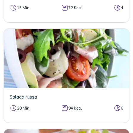
15 Min
72 Kcal
4
Salada russa
20 Min
94 Kcal
6