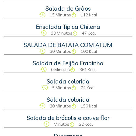
Salada de Grãos
15 Minutos
112 Kcal
Ensalada Típica Chilena
30 Minutos
47 Kcal
SALADA DE BATATA COM ATUM
30 Minutos
100 Kcal
Salada de Feijão Fradinho
0 Minutos
361 Kcal
Salada colorida
5 Minutos
74 Kcal
Salada colorida
20 Minutos
150 Kcal
Salada de brócolis e couve flor
Minutos
22 Kcal
Sunomono