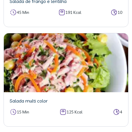
Salada de frango e lentilha
45 Min
191 Kcal
10
Salada multi color
15 Min
125 Kcal
4