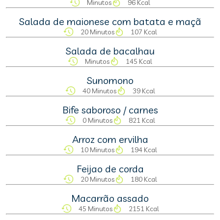
Minutos
96 Kcal
Salada de maionese com batata e maçã
20 Minutos
107 Kcal
Salada de bacalhau
Minutos
145 Kcal
Sunomono
40 Minutos
39 Kcal
Bife saboroso / carnes
0 Minutos
821 Kcal
Arroz com ervilha
10 Minutos
194 Kcal
Feijao de corda
20 Minutos
180 Kcal
Macarrão assado
45 Minutos
2151 Kcal