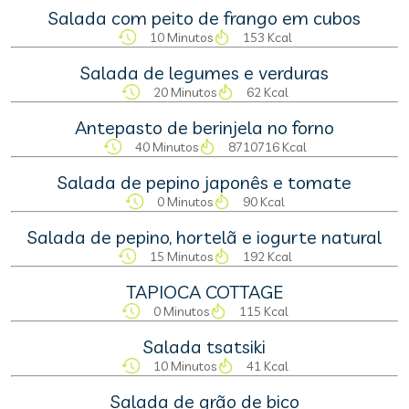
Salada com peito de frango em cubos
10 Minutos
153 Kcal
Salada de legumes e verduras
20 Minutos
62 Kcal
Antepasto de berinjela no forno
40 Minutos
8710716 Kcal
Salada de pepino japonês e tomate
0 Minutos
90 Kcal
Salada de pepino, hortelã e iogurte natural
15 Minutos
192 Kcal
TAPIOCA COTTAGE
0 Minutos
115 Kcal
Salada tsatsiki
10 Minutos
41 Kcal
Salada de grão de bico