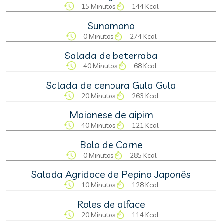
15 Minutos
144 Kcal
Sunomono
0 Minutos
274 Kcal
Salada de beterraba
40 Minutos
68 Kcal
Salada de cenoura Gula Gula
20 Minutos
263 Kcal
Maionese de aipim
40 Minutos
121 Kcal
Bolo de Carne
0 Minutos
285 Kcal
Salada Agridoce de Pepino Japonês
10 Minutos
128 Kcal
Roles de alface
20 Minutos
114 Kcal