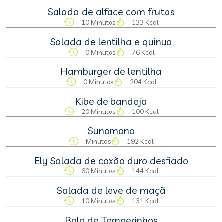
Salada de alface com frutas
10 Minutos
133 Kcal
Salada de lentilha e quinua
0 Minutos
76 Kcal
Hamburger de lentilha
0 Minutos
204 Kcal
Kibe de bandeja
20 Minutos
100 Kcal
Sunomono
Minutos
192 Kcal
Ely Salada de coxão duro desfiado
60 Minutos
144 Kcal
Salada de leve de maçã
10 Minutos
131 Kcal
Bolo de Temperinhos