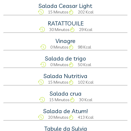
Salada Ceasar Light
15 Minutos
202 Kcal
RATATTOUILE
30 Minutos
29 Kcal
Vinagre
0 Minutos
98 Kcal
Salada de trigo
0 Minutos
50 Kcal
Salada Nutritiva
15 Minutos
102 Kcal
Salada crua
15 Minutos
30 Kcal
Salada de Atum!
20 Minutos
413 Kcal
Tabule da Sylvia