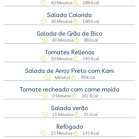
40 Minutos
188 Kcal
Salada Colorida
30 Minutos
196 Kcal
Salada de Grão de Bico
60 Minutos
98 Kcal
Tomates Rellenos
20 Minutos
240 Kcal
Salada de Arroz Preto com Kani
Minutos
99 Kcal
Tomate recheado com carne moída
0 Minutos
261 Kcal
Salada verão
15 Minutos
35 Kcal
Refogado
15 Minutos
145 Kcal