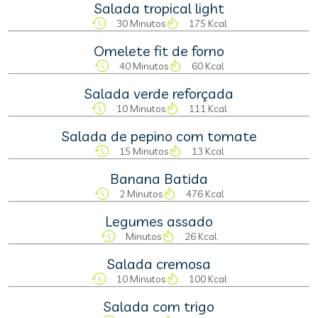
Salada tropical light
30 Minutos
175 Kcal
Omelete fit de forno
40 Minutos
60 Kcal
Salada verde reforçada
10 Minutos
111 Kcal
Salada de pepino com tomate
15 Minutos
13 Kcal
Banana Batida
2 Minutos
476 Kcal
Legumes assado
Minutos
26 Kcal
Salada cremosa
10 Minutos
100 Kcal
Salada com trigo