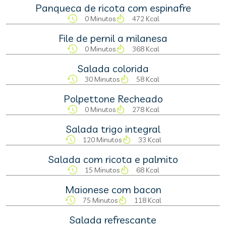
Panqueca de ricota com espinafre
0 Minutos
472 Kcal
File de pernil a milanesa
0 Minutos
368 Kcal
Salada colorida
30 Minutos
58 Kcal
Polpettone Recheado
0 Minutos
278 Kcal
Salada trigo integral
120 Minutos
33 Kcal
Salada com ricota e palmito
15 Minutos
68 Kcal
Maionese com bacon
75 Minutos
118 Kcal
Salada refrescante