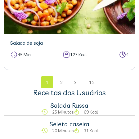
Salada de soja
45 Min
127 Kcal
4
...
1
2
3
12
Receitas dos Usuários
Salada Russa
25 Minutos
69 Kcal
Seleta caseira
20 Minutos
31 Kcal