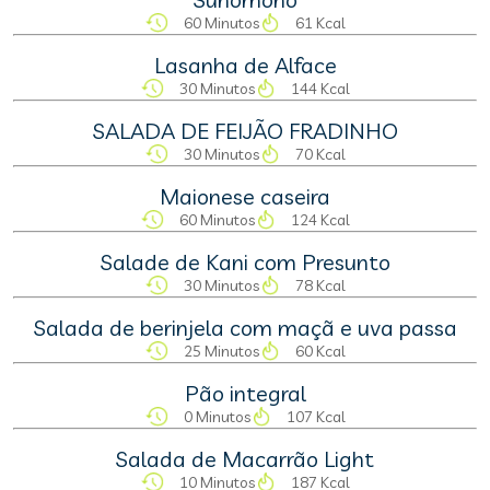
60 Minutos
61 Kcal
Lasanha de Alface
30 Minutos
144 Kcal
SALADA DE FEIJÃO FRADINHO
30 Minutos
70 Kcal
Maionese caseira
60 Minutos
124 Kcal
Salade de Kani com Presunto
30 Minutos
78 Kcal
Salada de berinjela com maçã e uva passa
25 Minutos
60 Kcal
Pão integral
0 Minutos
107 Kcal
Salada de Macarrão Light
10 Minutos
187 Kcal