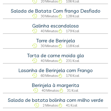
20 Minutos
106 Kcal
Salada de Batata Com frango Desfiado
30 Minutos
128 Kcal
Galinha escandalosa
40 Minutos
179 Kcal
Torre de Berinjela
30 Minutos
118 Kcal
Torta de carne moida gla
40 Minutos
231 Kcal
Lasanha de Berinjela com Frango
60 Minutos
176 Kcal
Berinjela à margerita
40 Minutos
31 Kcal
Salada de batata bolinha com milho verde
2 Minutos
41 Kcal