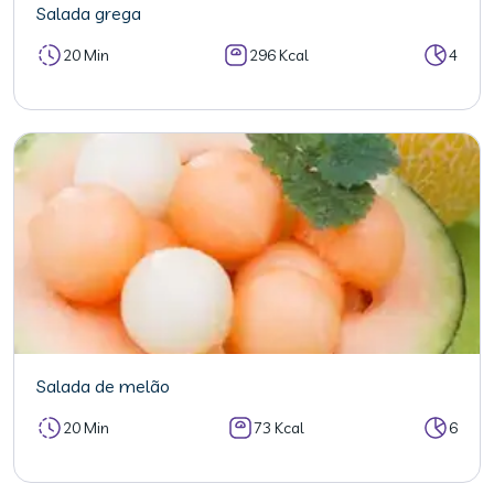
Salada grega
20 Min
296 Kcal
4
Salada de melão
20 Min
73 Kcal
6