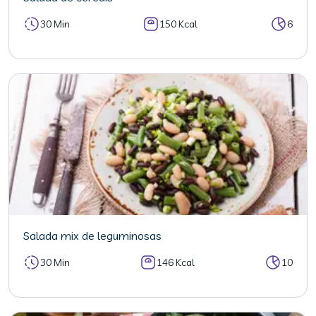
30 Min
150 Kcal
6
Salada mix de leguminosas
30 Min
146 Kcal
10