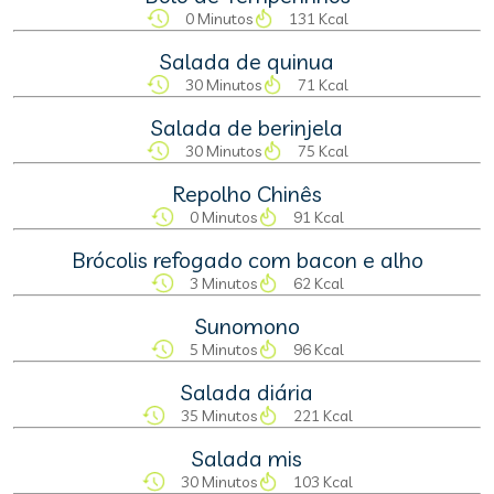
0 Minutos
131 Kcal
Salada de quinua
30 Minutos
71 Kcal
Salada de berinjela
30 Minutos
75 Kcal
Repolho Chinês
0 Minutos
91 Kcal
Brócolis refogado com bacon e alho
3 Minutos
62 Kcal
Sunomono
5 Minutos
96 Kcal
Salada diária
35 Minutos
221 Kcal
Salada mis
30 Minutos
103 Kcal