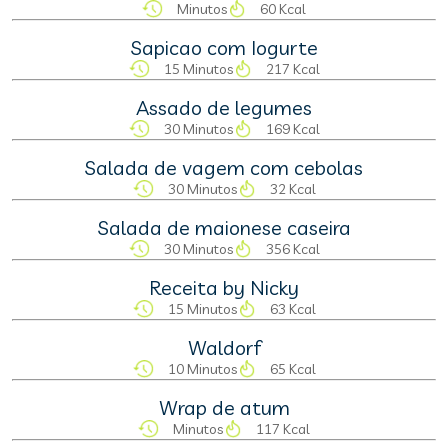
Minutos
60 Kcal
Sapicao com Iogurte
15 Minutos
217 Kcal
Assado de legumes
30 Minutos
169 Kcal
Salada de vagem com cebolas
30 Minutos
32 Kcal
Salada de maionese caseira
30 Minutos
356 Kcal
Receita by Nicky
15 Minutos
63 Kcal
Waldorf
10 Minutos
65 Kcal
Wrap de atum
Minutos
117 Kcal