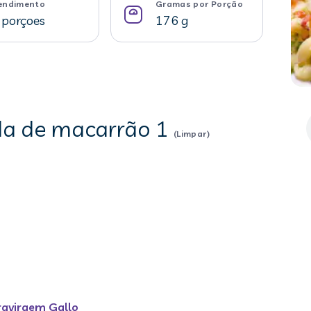
endimento
Gramas por Porção
 porçoes
176 g
ada de macarrão 1
(Limpar)
travirgem Gallo