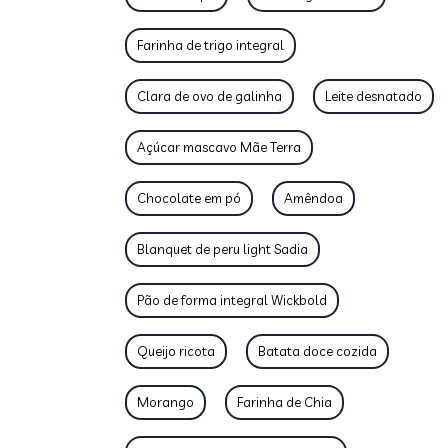
Farinha de trigo integral
Clara de ovo de galinha
Leite desnatado
Açúcar mascavo Mãe Terra
Chocolate em pó
Amêndoa
Blanquet de peru light Sadia
Pão de forma integral Wickbold
Queijo ricota
Batata doce cozida
Morango
Farinha de Chia