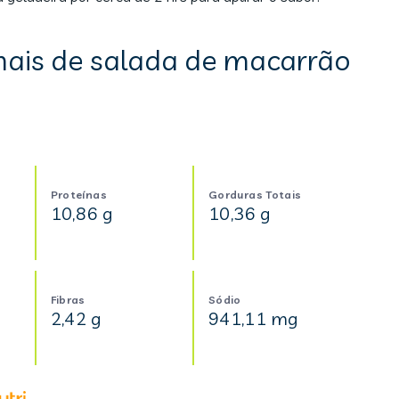
nais de salada de macarrão
Proteínas
Gorduras Totais
10,86 g
10,36 g
Fibras
Sódio
2,42 g
941,11 mg