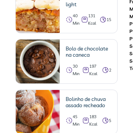
F
light
M
40
131
M
15
Min
Kcal
P
P
P
S
Bolo de chocolate
S
na caneca
S
30
197
T
2
Min
Kcal
Bolinho de chuva
assado recheado
45
183
5
Min
Kcal