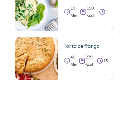
10
150
1
Min
Kcal
Torta de frango
40
279
15
Min
Kcal