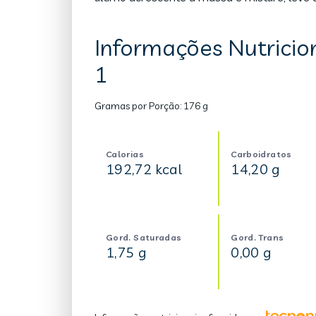
Informações Nutricio
1
Gramas por Porção:
176 g
Calorias
Carboidratos
192,72 kcal
14,20 g
Gord. Saturadas
Gord. Trans
1,75 g
0,00 g