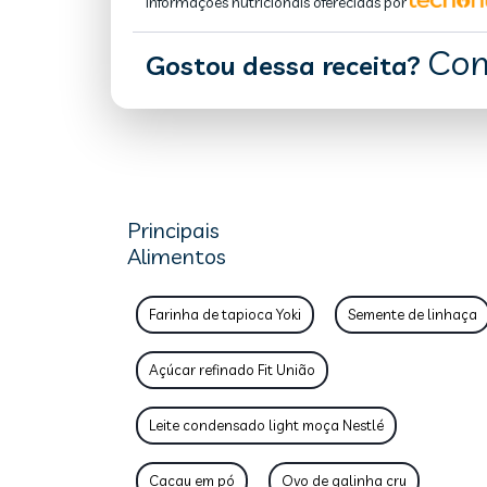
Informações nutricionais oferecidas por
Com
Gostou dessa receita?
Principais
Alimentos
Farinha de tapioca Yoki
Semente de linhaça
Açúcar refinado Fit União
Leite condensado light moça Nestlé
Cacau em pó
Ovo de galinha cru