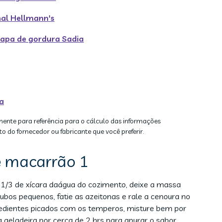
nal Hellmann's
capa de gordura Sadia
a
mente para referência para o cálculo das informações
to do fornecedor ou fabricante que você preferir.
e macarrão 1
1/3 de xícara daágua do cozimento, deixe a massa
cubos pequenos, fatie as azeitonas e rale a cenoura no
gredientes picados com os temperos, misture bem por
 geladeira por cerca de 2 hrs para apurar o sabor.