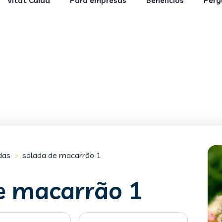
Vitat Cuida
Para empresas
Benefícios
Perg
das
salada de macarrão 1
>
e macarrão 1