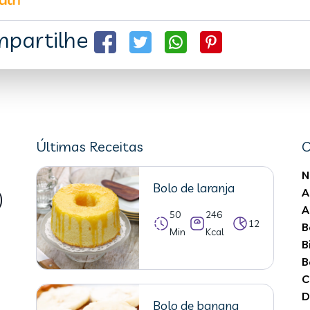
partilhe
Últimas Receitas
C
N
Bolo de laranja
A
A
50
246
12
B
Min
Kcal
B
B
C
D
Bolo de banana