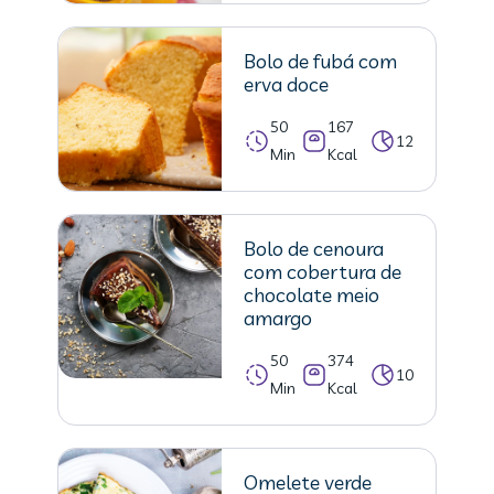
Bolo de fubá com
erva doce
50
167
12
Min
Kcal
Bolo de cenoura
com cobertura de
chocolate meio
amargo
50
374
10
Min
Kcal
Omelete verde