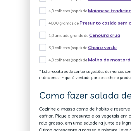
Maionese tradicio
4,0 colheres (sopa) de
Presunto cozido sem 
400,0 gramas de
Cenoura crua
1,0 unidade grande de
Cheiro verde
3,0 colheres (sopa) de
Molho de mostard
4,0 colheres (sopa) de
* Esta receita pode conter sugestões de marcas so
nutricionais. Fique à vontade para escolher o produ
Como fazer salada d
Cozinhe a massa como de habito e reserve 
esfriar. Pique o presunto e os vegetais em 
ralo grosso, em uma saladeira junte os in
último acrescente a massa e misture, leve a