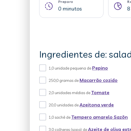
Preparo
R
0 minutos
8
Ingredientes de: sal
Pepino
1,0 unidade pequena de
Macarrão cozido
250,0 gramas de
Tomate
2,0 unidades médias de
Azeitona verde
20,0 unidades de
Tempero amarelo Sazõn
1,0 sachê de
Azeite de oliva ex
3,0 colheres (sopa) de