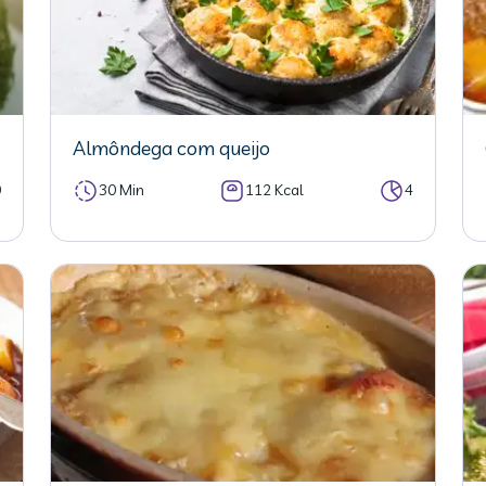
Almôndega com queijo
0
30 Min
112 Kcal
4