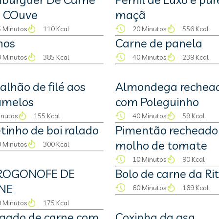
 COuve
maçã
 Minutos
110 Kcal
20 Minutos
556 Kcal
hos
Carne de panela
 Minutos
385 Kcal
40 Minutos
239 Kcal
lhão de filé aos
Almondega rechea
umelos
com Poleguinho
inutos
155 Kcal
40 Minutos
59 Kcal
tinho de boi ralado
Pimentão recheado
molho de tomate
 Minutos
300 Kcal
10 Minutos
90 Kcal
ROGONOFE DE
Bolo de carne da Ri
NE
60 Minutos
169 Kcal
 Minutos
175 Kcal
gado de carne com
Coxinha da asa