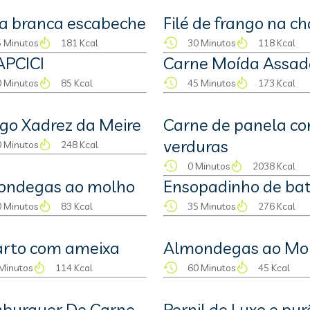
a branca escabeche
Filé de frango na c
 Minutos
181 Kcal
30 Minutos
118 Kcal
APCICI
Carne Moída Assad
 Minutos
85 Kcal
45 Minutos
173 Kcal
go Xadrez da Meire
Carne de panela c
verduras
 Minutos
248 Kcal
0 Minutos
2038 Kcal
ondegas ao molho
Ensopadinho de ba
 Minutos
83 Kcal
35 Minutos
276 Kcal
arto com ameixa
Almondegas ao Mo
Minutos
114 Kcal
60 Minutos
45 Kcal
burguer De Carne
Pernil de Luxo e pur