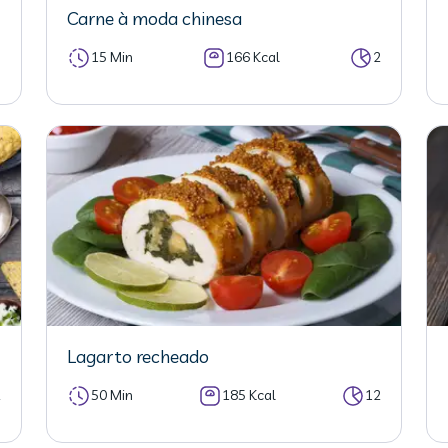
Carne à moda chinesa
5
15 Min
166 Kcal
2
Lagarto recheado
2
50 Min
185 Kcal
12