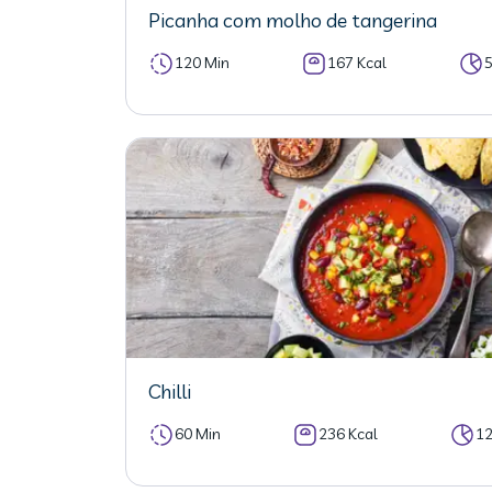
Picanha com molho de tangerina
120 Min
167 Kcal
Chilli
60 Min
236 Kcal
1