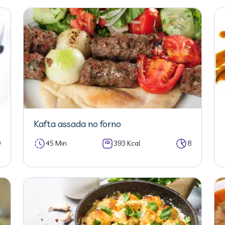
Kafta assada no forno
0
45 Min
393 Kcal
8