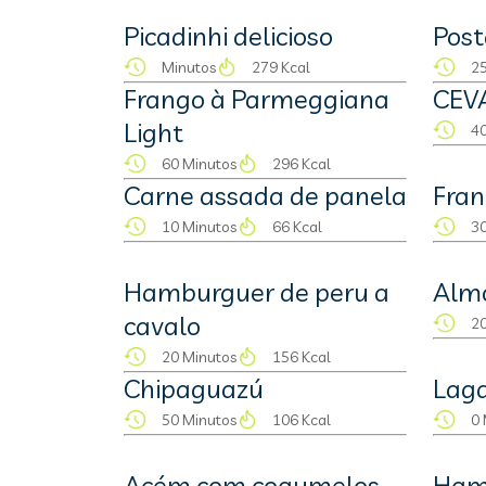
Picadinhi delicioso
Post
Minutos
279 Kcal
25
Frango à Parmeggiana
CEV
Light
40
60 Minutos
296 Kcal
Carne assada de panela
Fran
10 Minutos
66 Kcal
30
Hamburguer de peru a
Alm
cavalo
20
20 Minutos
156 Kcal
Chipaguazú
Lag
50 Minutos
106 Kcal
0 
Acém com cogumelos
Ham