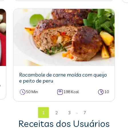
Rocambole de carne moída com queijo
e peito de peru
0
50 Min
198 Kcal
10
...
1
2
3
7
Receitas dos Usuários