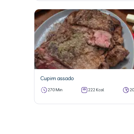
Cupim assado
270 Min
222 Kcal
2