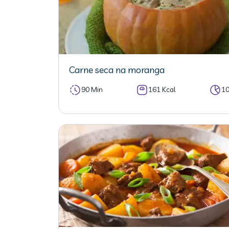
Carne seca na moranga
90 Min
161 Kcal
1