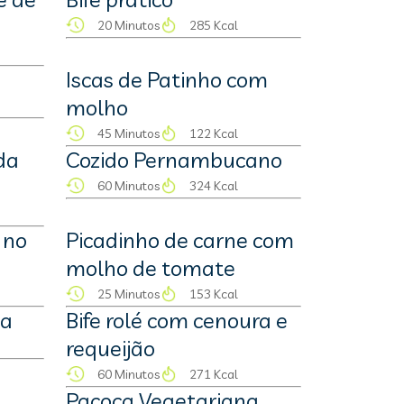
20 Minutos
285 Kcal
Iscas de Patinho com
molho
45 Minutos
122 Kcal
da
Cozido Pernambucano
60 Minutos
324 Kcal
 no
Picadinho de carne com
molho de tomate
25 Minutos
153 Kcal
ta
Bife rolé com cenoura e
requeijão
60 Minutos
271 Kcal
Pacoca Vegetariana