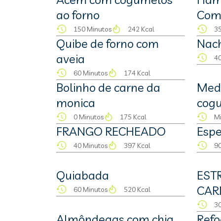
ao forno
Com
150 Minutos
242 Kcal
35
Quibe de forno com
Nac
aveia
40
60 Minutos
174 Kcal
Bolinho de carne da
Meda
monica
cog
0 Minutos
175 Kcal
M
FRANGO RECHEADO
Espe
40 Minutos
397 Kcal
90
Quiabada
EST
CAR
60 Minutos
520 Kcal
30
Almôndegas com chia
Refo