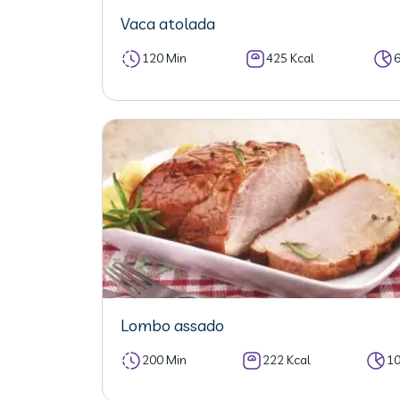
Vaca atolada
120 Min
425 Kcal
Lombo assado
200 Min
222 Kcal
1