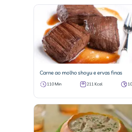
Carne ao molho shoyu e ervas finas
110 Min
211 Kcal
1