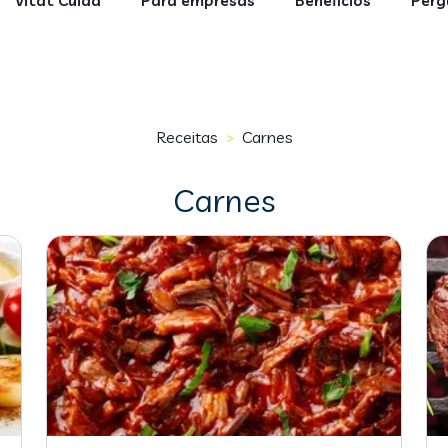
Vitat Cuida
Para empresas
Benefícios
Perg
Receitas
Carnes
>
Carnes