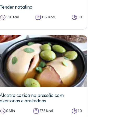
Tender natalino
110 Min
152 Kcal
30
Alcatra cozida na pressão com
azeitonas e amêndoas
0 Min
275 Kcal
10