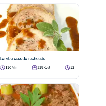
Lombo assado recheado
120 Min
328 Kcal
12