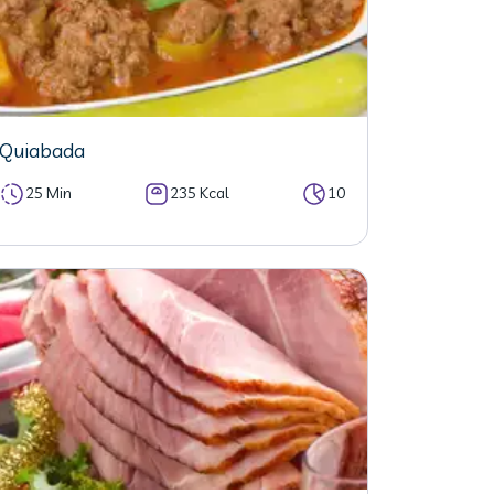
Quiabada
25 Min
235 Kcal
10