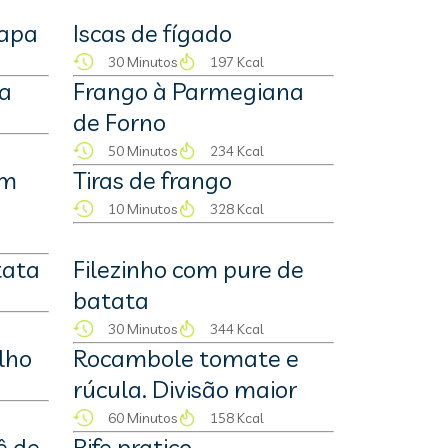
hapa
Iscas de fígado
30 Minutos
197 Kcal
a
Frango à Parmegiana
de Forno
50 Minutos
234 Kcal
om
Tiras de frango
10 Minutos
328 Kcal
tata
Filezinho com pure de
batata
30 Minutos
344 Kcal
lho
Rocambole tomate e
rúcula. Divisão maior
60 Minutos
158 Kcal
ê de
Bife pratico