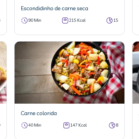
Escondidinho de carne seca
6
90 Min
215 Kcal
15
Carne colorida
0
40 Min
147 Kcal
8