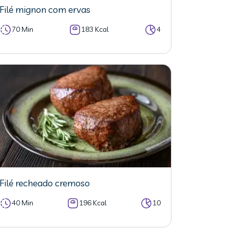
Filé mignon com ervas
70 Min
183 Kcal
4
Filé recheado cremoso
40 Min
196 Kcal
10