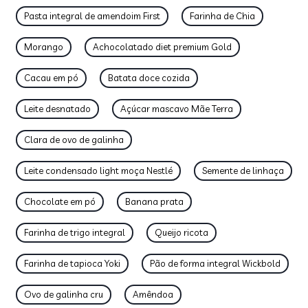
Pasta integral de amendoim First
Farinha de Chia
Morango
Achocolatado diet premium Gold
Cacau em pó
Batata doce cozida
Leite desnatado
Açúcar mascavo Mãe Terra
Clara de ovo de galinha
Leite condensado light moça Nestlé
Semente de linhaça
Chocolate em pó
Banana prata
Farinha de trigo integral
Queijo ricota
Farinha de tapioca Yoki
Pão de forma integral Wickbold
Ovo de galinha cru
Amêndoa