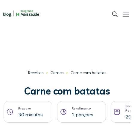
>
>
Receitas
Carnes
Carne com batatas
Carne com batatas
Gram
Preparo
Rendimento
Porç
30 minutos
2 porçoes
291