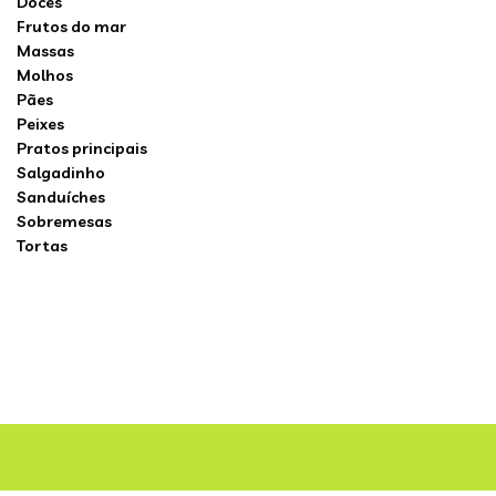
Doces
Frutos do mar
Massas
Molhos
Pães
Peixes
Pratos principais
Salgadinho
Sanduíches
Sobremesas
Tortas