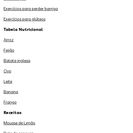
Exercícios para perder barriga
Exercícios para glúteos
Tabela Nutricional
Arroz
Feijão
Batata inglesa
Ovo
Leite
Banana
Frango
Receitas
Mousse de Limão