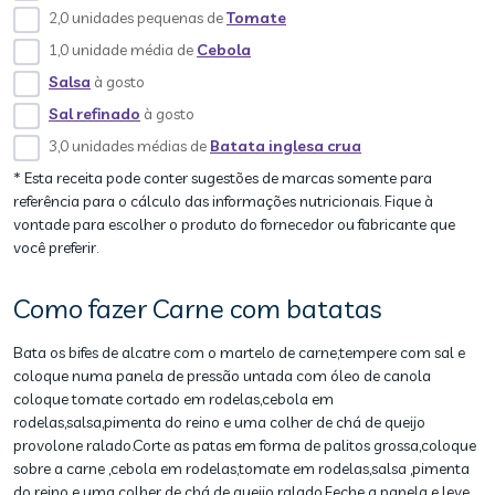
2,0 unidades pequenas de
Tomate
1,0 unidade média de
Cebola
Salsa
à gosto
Sal refinado
à gosto
3,0 unidades médias de
Batata inglesa crua
* Esta receita pode conter sugestões de marcas somente para
referência para o cálculo das informações nutricionais. Fique à
vontade para escolher o produto do fornecedor ou fabricante que
você preferir.
Como fazer Carne com batatas
Bata os bifes de alcatre com o martelo de carne,tempere com sal e
coloque numa panela de pressão untada com óleo de canola
coloque tomate cortado em rodelas,cebola em
rodelas,salsa,pimenta do reino e uma colher de chá de queijo
provolone ralado.Corte as patas em forma de palitos grossa,coloque
sobre a carne ,cebola em rodelas,tomate em rodelas,salsa ,pimenta
do reino e uma colher de chá de queijo ralado.Feche a panela e leve