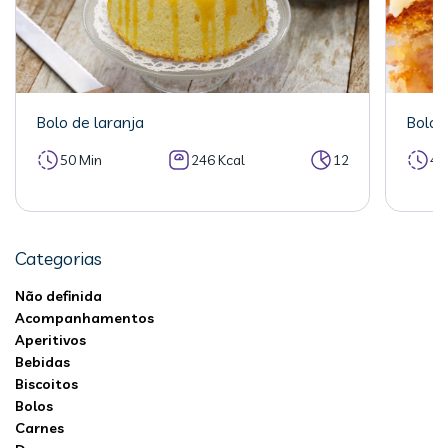
Bolo de laranja
Bolo 
50 Min
246 Kcal
12
40
Categorias
Não definida
Acompanhamentos
Aperitivos
Bebidas
Biscoitos
Bolos
Carnes