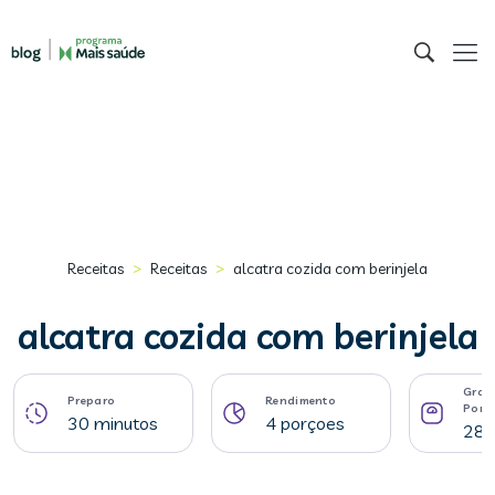
>
>
Receitas
Receitas
alcatra cozida com berinjela
alcatra cozida com berinjela
Gram
Preparo
Rendimento
Porç
30 minutos
4 porçoes
289