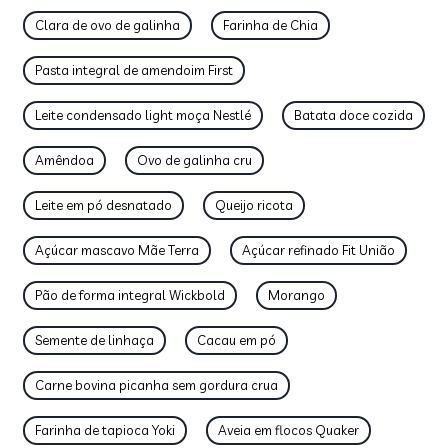
Clara de ovo de galinha
Farinha de Chia
Pasta integral de amendoim First
Leite condensado light moça Nestlé
Batata doce cozida
Amêndoa
Ovo de galinha cru
Leite em pó desnatado
Queijo ricota
Açúcar mascavo Mãe Terra
Açúcar refinado Fit União
Pão de forma integral Wickbold
Morango
Semente de linhaça
Cacau em pó
Carne bovina picanha sem gordura crua
Farinha de tapioca Yoki
Aveia em flocos Quaker