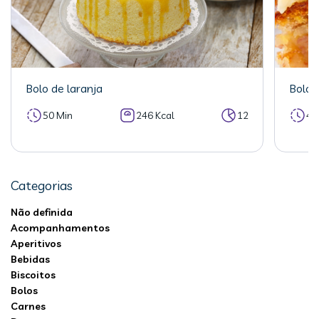
Bolo de laranja
Bolo 
50 Min
246 Kcal
12
40
Categorias
Não definida
Acompanhamentos
Aperitivos
Bebidas
Biscoitos
Bolos
Carnes