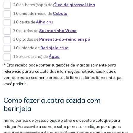
2,0 colheres (sopa) de
Óleo de girassol Liza
1,0 unidade média de
Cebola
1,0 dente de
Alho cru
3,0 pitadas de
Sal marinho Vitao
3,0 pitadas de
Pimenta-do-reino em pó
1,0 unidade de
Berinjela crua
1,5 xícaras (chá) de
Água
* Esta receita pode conter sugestões de marcas somente para
referência para o cálculo das informações nutricionais. Fique à
vontade para escolher o produto do fornecedor ou fabricante que
você preferir.
Como fazer alcatra cozida com
berinjela
numa panela de pressão pique o alho e a cebola e coloque para
refogar Acrescente a carne, o sal, a pimenta e refogue por alguns
minutos Acrescente a água, deixe ferver, tampe a panela cozinhe por