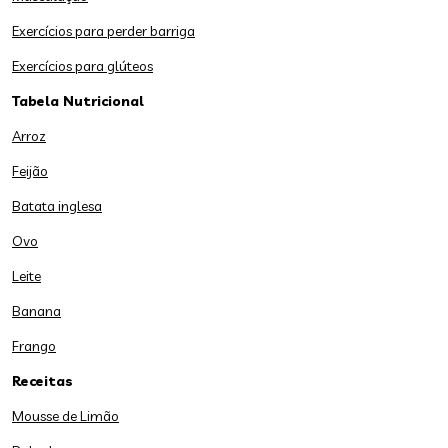
Exercícios para perder barriga
Exercícios para glúteos
Tabela Nutricional
Arroz
Feijão
Batata inglesa
Ovo
Leite
Banana
Frango
Receitas
Mousse de Limão