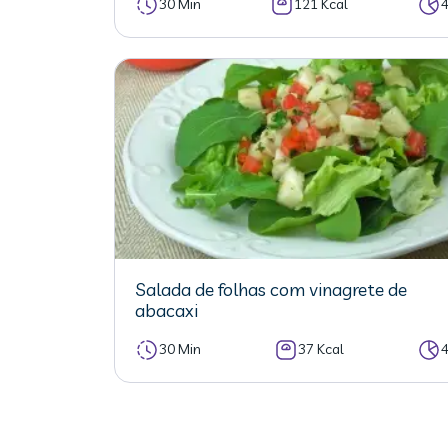
30 Min
121 Kcal
Salada de folhas com vinagrete de
abacaxi
30 Min
37 Kcal