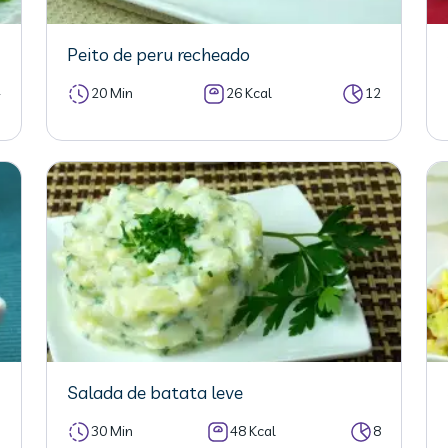
Peito de peru recheado
4
20 Min
26 Kcal
12
Salada de batata leve
30 Min
48 Kcal
8