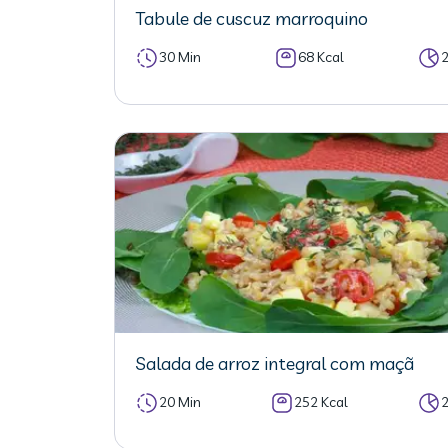
Tabule de cuscuz marroquino
30 Min
68 Kcal
Salada de arroz integral com maçã
20 Min
252 Kcal