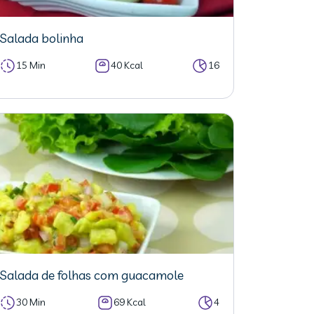
Salada bolinha
15 Min
40 Kcal
16
Salada de folhas com guacamole
30 Min
69 Kcal
4