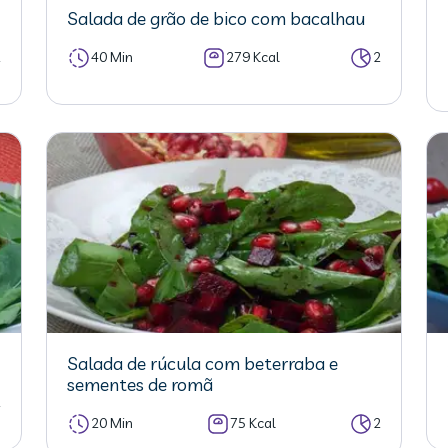
Salada de grão de bico com bacalhau
2
40 Min
279 Kcal
2
Salada de rúcula com beterraba e
sementes de romã
2
20 Min
75 Kcal
2