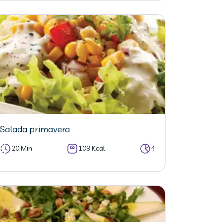
Salada primavera
20 Min
109 Kcal
4