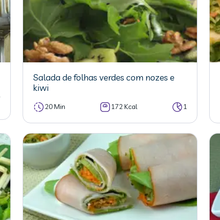
Salada de folhas verdes com nozes e
kiwi
4
20 Min
172 Kcal
1