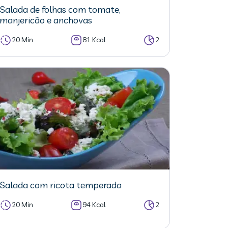
Salada de folhas com tomate,
manjericão e anchovas
20 Min
81 Kcal
2
Salada com ricota temperada
20 Min
94 Kcal
2