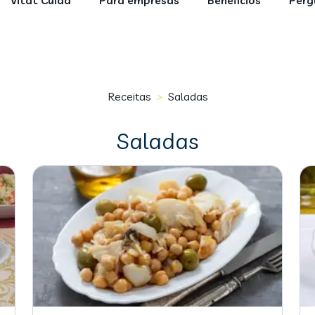
Vitat Cuida
Para empresas
Benefícios
Perg
Receitas
Saladas
>
Saladas