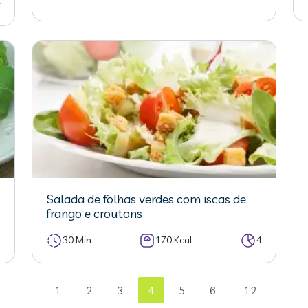
4
Salada de folhas verdes com iscas de
frango e croutons
4
30 Min
170 Kcal
4
...
1
2
3
4
5
6
12