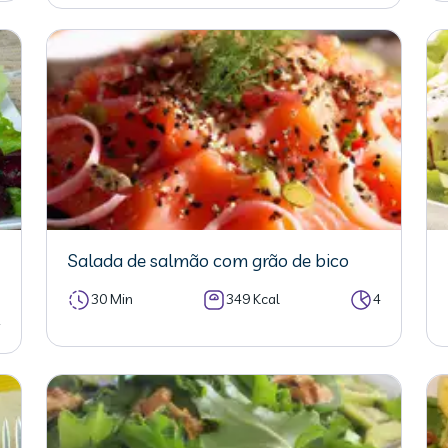
Salada de salmão com grão de bico
30 Min
349 Kcal
4
2