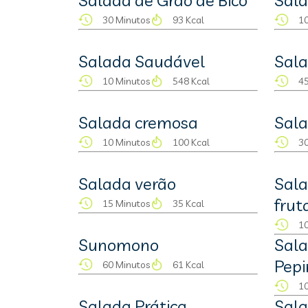
Salada de Grão de Bico
Sala
30 Minutos
93 Kcal
10
Salada Saudável
Sala
10 Minutos
548 Kcal
45
Salada cremosa
Sal
10 Minutos
100 Kcal
30
Salada verão
Sala
frut
15 Minutos
35 Kcal
10
Sunomono
Sala
Pepi
60 Minutos
61 Kcal
10
Salada Prática
Sala