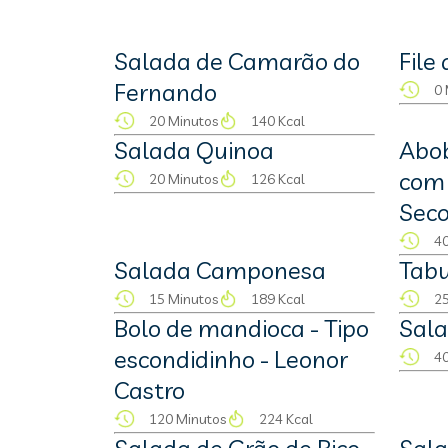
Salada de Camarão do
File
Fernando
0 
20 Minutos
140 Kcal
Salada Quinoa
Abo
com 
20 Minutos
126 Kcal
Sec
40
Salada Camponesa
Tabu
15 Minutos
189 Kcal
25
Bolo de mandioca - Tipo
Sala
escondidinho - Leonor
40
Castro
120 Minutos
224 Kcal