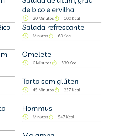
om
Salada de atum, grão
de bico e ervilha
20 Minutos
160 Kcal
Bico
Salada refrescante
Minutos
60 Kcal
com
Omelete
0 Minutos
339 Kcal
Torta sem glúten
45 Minutos
237 Kcal
to
Hommus
Minutos
547 Kcal
Malamba