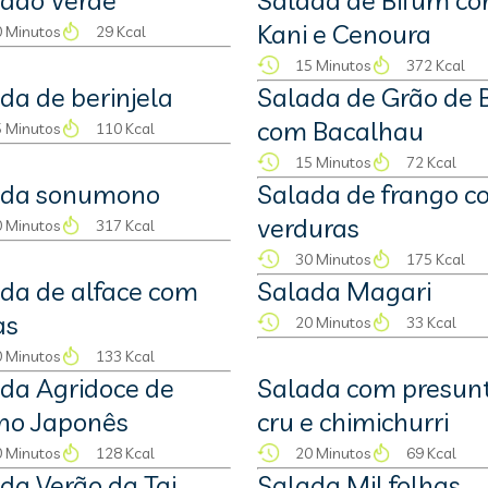
dão Verde
Salada de Bifum c
Kani e Cenoura
 Minutos
29 Kcal
15 Minutos
372 Kcal
da de berinjela
Salada de Grão de 
com Bacalhau
 Minutos
110 Kcal
15 Minutos
72 Kcal
ada sonumono
Salada de frango 
verduras
 Minutos
317 Kcal
30 Minutos
175 Kcal
da de alface com
Salada Magari
as
20 Minutos
33 Kcal
 Minutos
133 Kcal
da Agridoce de
Salada com presun
no Japonês
cru e chimichurri
 Minutos
128 Kcal
20 Minutos
69 Kcal
da Verão da Tai
Salada Mil folhas