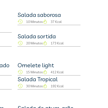
Salada saborosa
10 Minutos
37 Kcal
Salada sortida
20 Minutos
173 Kcal
eado
Omelete light
15 Minutos
412 Kcal
Salada Tropical
30 Minutos
192 Kcal