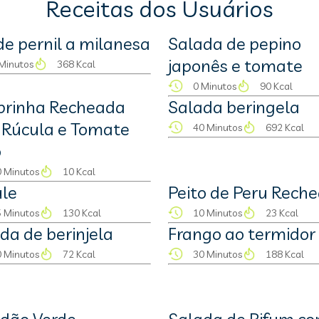
Receitas dos Usuários
 de pernil a milanesa
Salada de pepino
japonês e tomate
Minutos
368 Kcal
0 Minutos
90 Kcal
brinha Recheada
Salada beringela
Rúcula e Tomate
40 Minutos
692 Kcal
o
 Minutos
10 Kcal
le
Peito de Peru Rech
 Minutos
130 Kcal
10 Minutos
23 Kcal
da de berinjela
Frango ao termidor
 Minutos
72 Kcal
30 Minutos
188 Kcal