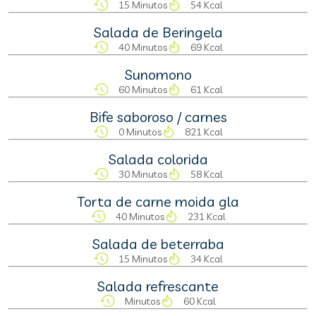
15 Minutos
54 Kcal
Salada de Beringela
40 Minutos
69 Kcal
Sunomono
60 Minutos
61 Kcal
Bife saboroso / carnes
0 Minutos
821 Kcal
Salada colorida
30 Minutos
58 Kcal
Torta de carne moida gla
40 Minutos
231 Kcal
Salada de beterraba
15 Minutos
34 Kcal
Salada refrescante
Minutos
60 Kcal