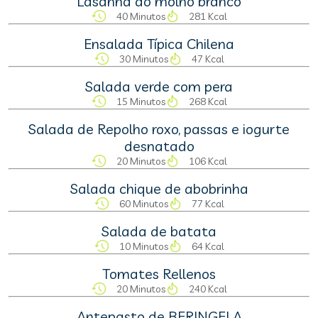
Lasanha ao molho branco
40 Minutos
281 Kcal
Ensalada Típica Chilena
30 Minutos
47 Kcal
Salada verde com pera
15 Minutos
268 Kcal
Salada de Repolho roxo, passas e iogurte
desnatado
20 Minutos
106 Kcal
Salada chique de abobrinha
60 Minutos
77 Kcal
Salada de batata
10 Minutos
64 Kcal
Tomates Rellenos
20 Minutos
240 Kcal
Antepasto de BERINGELA