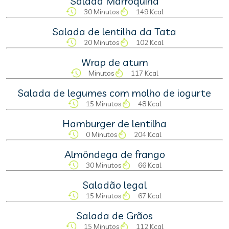
Salada Marroquina
30 Minutos
149 Kcal
Salada de lentilha da Tata
20 Minutos
102 Kcal
Wrap de atum
Minutos
117 Kcal
Salada de legumes com molho de iogurte
15 Minutos
48 Kcal
Hamburger de lentilha
0 Minutos
204 Kcal
Almôndega de frango
30 Minutos
66 Kcal
Saladão legal
15 Minutos
67 Kcal
Salada de Grãos
15 Minutos
112 Kcal