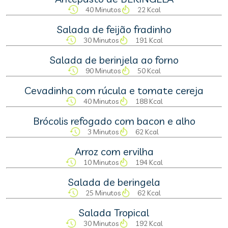
40 Minutos
22 Kcal
Salada de feijão fradinho
30 Minutos
191 Kcal
Salada de berinjela ao forno
90 Minutos
50 Kcal
Cevadinha com rúcula e tomate cereja
40 Minutos
188 Kcal
Brócolis refogado com bacon e alho
3 Minutos
62 Kcal
Arroz com ervilha
10 Minutos
194 Kcal
Salada de beringela
25 Minutos
62 Kcal
Salada Tropical
30 Minutos
192 Kcal