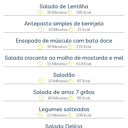
Salada de Lentilha
30 Minutos
185 Kcal
Antepasto simples de berinjela
10 Minutos
25 Kcal
Ensopado de músculo com bata doce
30 Minutos
235 Kcal
Salada crocante ao molho de mostarda e mel
15 Minutos
419 Kcal
Saladão
10 Minutos
87 Kcal
Salada de arroz 7 grãos
60 Minutos
85 Kcal
Legumes salteados
15 Minutos
106 Kcal
Salada Delícia