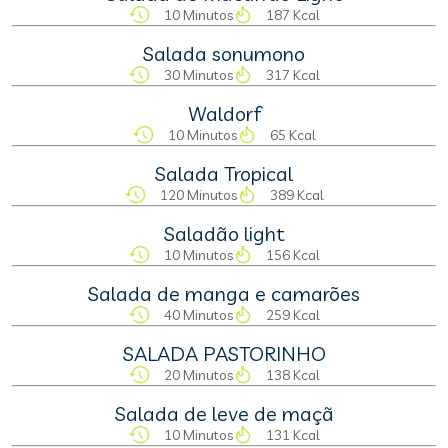
10 Minutos
187 Kcal
Salada sonumono
30 Minutos
317 Kcal
Waldorf
10 Minutos
65 Kcal
Salada Tropical
120 Minutos
389 Kcal
Saladão light
10 Minutos
156 Kcal
Salada de manga e camarões
40 Minutos
259 Kcal
SALADA PASTORINHO
20 Minutos
138 Kcal
Salada de leve de maçã
10 Minutos
131 Kcal