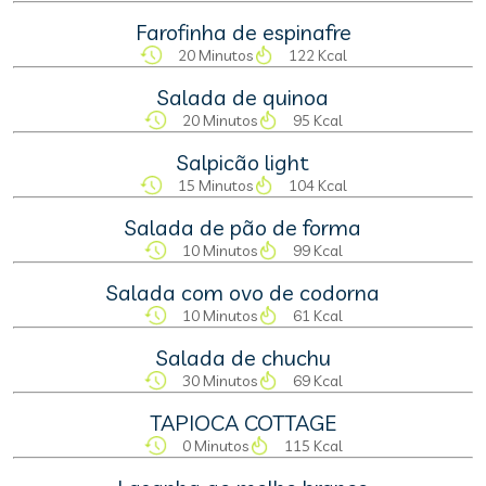
Farofinha de espinafre
20 Minutos
122 Kcal
Salada de quinoa
20 Minutos
95 Kcal
Salpicão light
15 Minutos
104 Kcal
Salada de pão de forma
10 Minutos
99 Kcal
Salada com ovo de codorna
10 Minutos
61 Kcal
Salada de chuchu
30 Minutos
69 Kcal
TAPIOCA COTTAGE
0 Minutos
115 Kcal