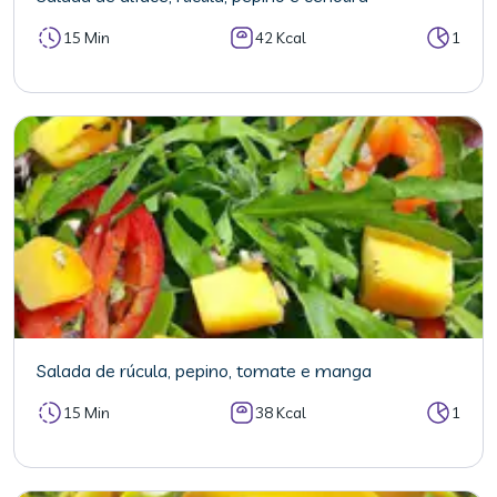
15 Min
42 Kcal
1
Salada de rúcula, pepino, tomate e manga
15 Min
38 Kcal
1