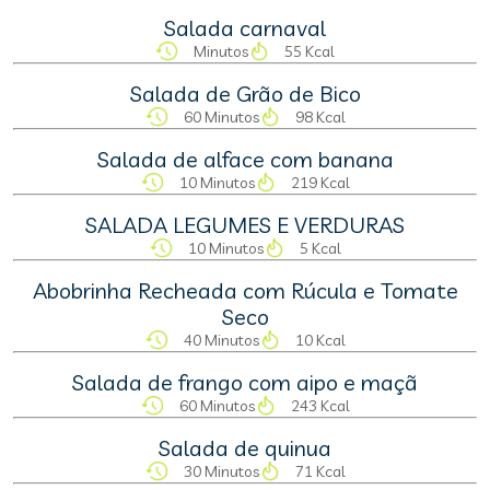
Salada carnaval
Minutos
55 Kcal
Salada de Grão de Bico
60 Minutos
98 Kcal
Salada de alface com banana
10 Minutos
219 Kcal
SALADA LEGUMES E VERDURAS
10 Minutos
5 Kcal
Abobrinha Recheada com Rúcula e Tomate
Seco
40 Minutos
10 Kcal
Salada de frango com aipo e maçã
60 Minutos
243 Kcal
Salada de quinua
30 Minutos
71 Kcal