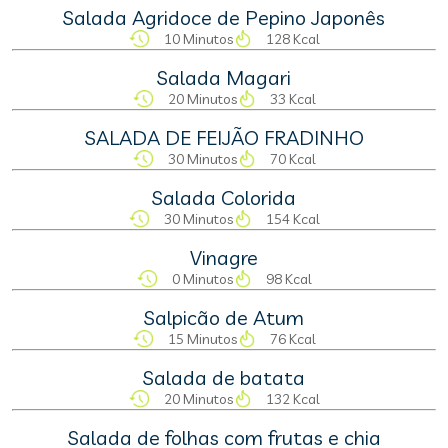
Salada Agridoce de Pepino Japonês
10 Minutos
128 Kcal
Salada Magari
20 Minutos
33 Kcal
SALADA DE FEIJÃO FRADINHO
30 Minutos
70 Kcal
Salada Colorida
30 Minutos
154 Kcal
Vinagre
0 Minutos
98 Kcal
Salpicão de Atum
15 Minutos
76 Kcal
Salada de batata
20 Minutos
132 Kcal
Salada de folhas com frutas e chia