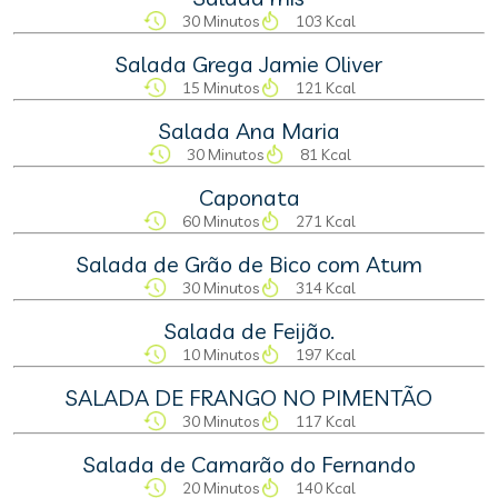
30 Minutos
103 Kcal
Salada Grega Jamie Oliver
15 Minutos
121 Kcal
Salada Ana Maria
30 Minutos
81 Kcal
Caponata
60 Minutos
271 Kcal
Salada de Grão de Bico com Atum
30 Minutos
314 Kcal
Salada de Feijão.
10 Minutos
197 Kcal
SALADA DE FRANGO NO PIMENTÃO
30 Minutos
117 Kcal
Salada de Camarão do Fernando
20 Minutos
140 Kcal