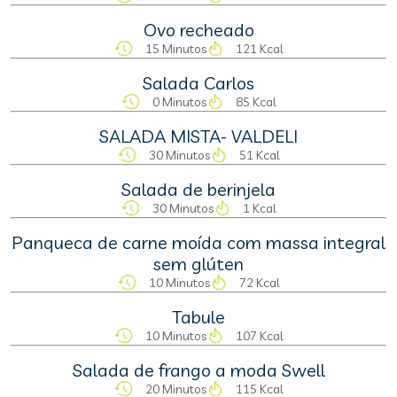
Ovo recheado
15 Minutos
121 Kcal
Salada Carlos
0 Minutos
85 Kcal
SALADA MISTA- VALDELI
30 Minutos
51 Kcal
Salada de berinjela
30 Minutos
1 Kcal
Panqueca de carne moída com massa integral
sem glúten
10 Minutos
72 Kcal
Tabule
10 Minutos
107 Kcal
Salada de frango a moda Swell
20 Minutos
115 Kcal