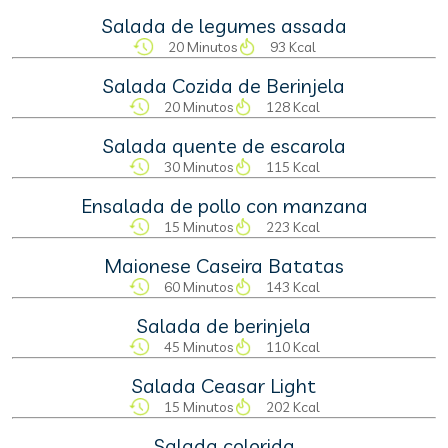
Salada de legumes assada
20 Minutos
93 Kcal
Salada Cozida de Berinjela
20 Minutos
128 Kcal
Salada quente de escarola
30 Minutos
115 Kcal
Ensalada de pollo con manzana
15 Minutos
223 Kcal
Maionese Caseira Batatas
60 Minutos
143 Kcal
Salada de berinjela
45 Minutos
110 Kcal
Salada Ceasar Light
15 Minutos
202 Kcal
Salada colorida