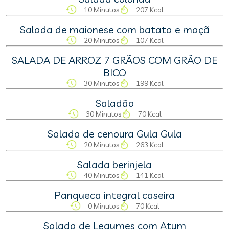
10 Minutos
207 Kcal
Salada de maionese com batata e maçã
20 Minutos
107 Kcal
SALADA DE ARROZ 7 GRÃOS COM GRÃO DE
BICO
30 Minutos
199 Kcal
Saladão
30 Minutos
70 Kcal
Salada de cenoura Gula Gula
20 Minutos
263 Kcal
Salada berinjela
40 Minutos
141 Kcal
Panqueca integral caseira
0 Minutos
70 Kcal
Salada de Legumes com Atum