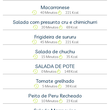
Macarronese
40 Minutos
221 Kcal
Salada com presunto cru e chimichurri
20 Minutos
69 Kcal
Frigideira de sururu
45 Minutos
221 Kcal
Salada de chuchu
15 Minutos
35 Kcal
SALADA DE POTE
0 Minutos
148 Kcal
Tomate grelhado
5 Minutos
38 Kcal
Peito de Peru Recheado
10 Minutos
23 Kcal