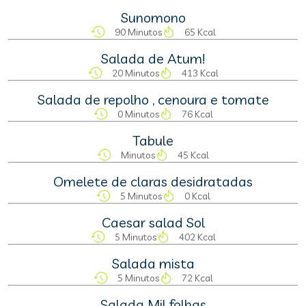
Sunomono
90 Minutos
65 Kcal
Salada de Atum!
20 Minutos
413 Kcal
Salada de repolho , cenoura e tomate
0 Minutos
76 Kcal
Tabule
Minutos
45 Kcal
Omelete de claras desidratadas
5 Minutos
0 Kcal
Caesar salad Sol
5 Minutos
402 Kcal
Salada mista
5 Minutos
72 Kcal
Salada Mil folhas