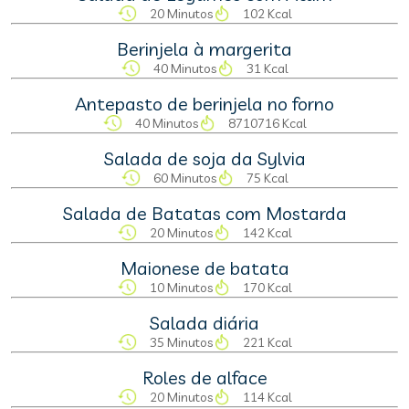
20 Minutos
102 Kcal
Berinjela à margerita
40 Minutos
31 Kcal
Antepasto de berinjela no forno
40 Minutos
8710716 Kcal
Salada de soja da Sylvia
60 Minutos
75 Kcal
Salada de Batatas com Mostarda
20 Minutos
142 Kcal
Maionese de batata
10 Minutos
170 Kcal
Salada diária
35 Minutos
221 Kcal
Roles de alface
20 Minutos
114 Kcal