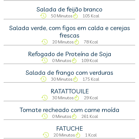
Salada de feijão branco
50 Minutos
105 Kcal
Salada verde, com figos em calda e cerejas
frescas
20 Minutos
78 Kcal
Refogado de Proteína de Soja
0 Minutos
109 Kcal
Salada de frango com verduras
30 Minutos
175 Kcal
RATATTOUILE
30 Minutos
29 Kcal
Tomate recheado com carne moída
0 Minutos
261 Kcal
FATUCHE
20 Minutos
1 Kcal