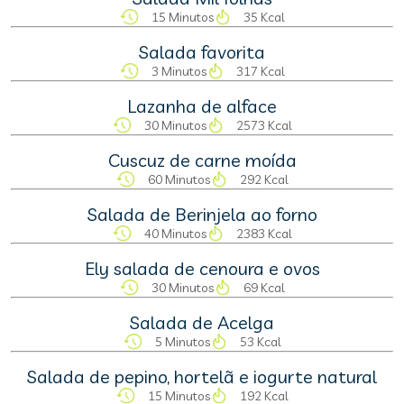
15 Minutos
35 Kcal
Salada favorita
3 Minutos
317 Kcal
Lazanha de alface
30 Minutos
2573 Kcal
Cuscuz de carne moída
60 Minutos
292 Kcal
Salada de Berinjela ao forno
40 Minutos
2383 Kcal
Ely salada de cenoura e ovos
30 Minutos
69 Kcal
Salada de Acelga
5 Minutos
53 Kcal
Salada de pepino, hortelã e iogurte natural
15 Minutos
192 Kcal