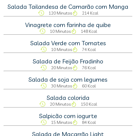
Salada Tailandesa de Camarão com Manga
120 Minutos
214 Kcal
Vinagrete com farinha de quibe
10 Minutos
148 Kcal
Salada Verde com Tomates
10 Minutos
74 Kcal
Salada de Feijão Fradinho
20 Minutos
76 Kcal
Salada de soja com legumes
30 Minutos
60 Kcal
Salada colorida
20 Minutos
150 Kcal
Salpicão com iogurte
15 Minutos
84 Kcal
Salada de Macarrão Light