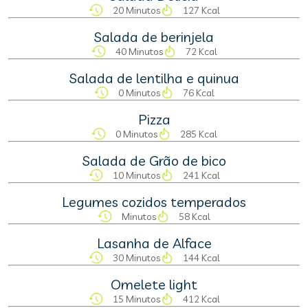
20 Minutos
127 Kcal
Salada de berinjela
40 Minutos
72 Kcal
Salada de lentilha e quinua
0 Minutos
76 Kcal
Pizza
0 Minutos
285 Kcal
Salada de Grão de bico
10 Minutos
241 Kcal
Legumes cozidos temperados
Minutos
58 Kcal
Lasanha de Alface
30 Minutos
144 Kcal
Omelete light
15 Minutos
412 Kcal