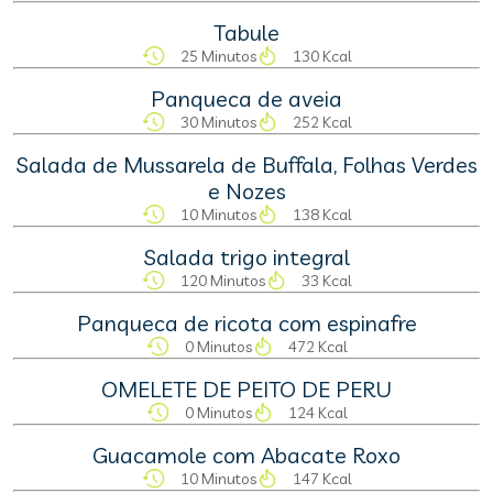
Tabule
25 Minutos
130 Kcal
Panqueca de aveia
30 Minutos
252 Kcal
Salada de Mussarela de Buffala, Folhas Verdes
e Nozes
10 Minutos
138 Kcal
Salada trigo integral
120 Minutos
33 Kcal
Panqueca de ricota com espinafre
0 Minutos
472 Kcal
OMELETE DE PEITO DE PERU
0 Minutos
124 Kcal
Guacamole com Abacate Roxo
10 Minutos
147 Kcal