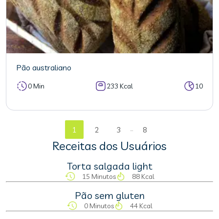
Pão australiano
0 Min
233 Kcal
10
...
1
2
3
8
Receitas dos Usuários
Torta salgada light
15 Minutos
88 Kcal
Pão sem gluten
0 Minutos
44 Kcal