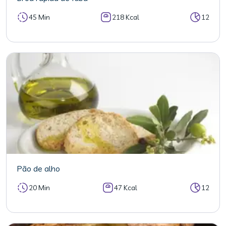
45 Min
218 Kcal
12
Pão de alho
20 Min
47 Kcal
12