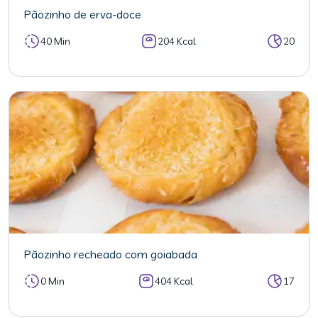
Pãozinho de erva-doce
40 Min
204 Kcal
20
Pãozinho recheado com goiabada
0 Min
404 Kcal
17