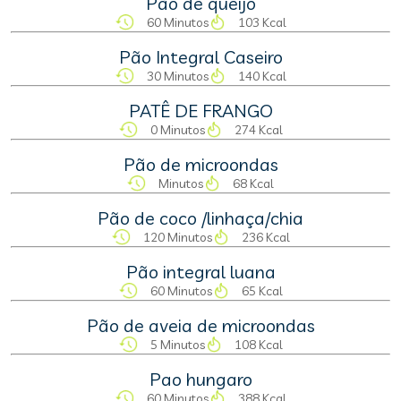
Pão de queijo
60 Minutos
103 Kcal
Pão Integral Caseiro
30 Minutos
140 Kcal
PATÊ DE FRANGO
0 Minutos
274 Kcal
Pão de microondas
Minutos
68 Kcal
Pão de coco /linhaça/chia
120 Minutos
236 Kcal
Pão integral luana
60 Minutos
65 Kcal
Pão de aveia de microondas
5 Minutos
108 Kcal
Pao hungaro
60 Minutos
388 Kcal