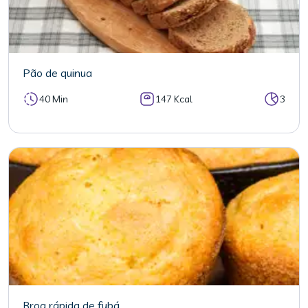
Pão de quinua
40 Min
147 Kcal
3
Broa rápida de fubá