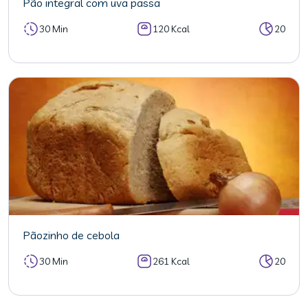
Pão integral com uva passa
30 Min
120 Kcal
20
Pãozinho de cebola
30 Min
261 Kcal
20