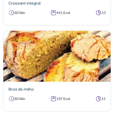
Croissant integral
60 Min
441 Kcal
10
Broa de milho
60 Min
197 Kcal
15