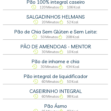
Pão 100% integral caseiro
120 Minutos
106 Kcal
SALGADINHOS HELMANS
20 Minutos
52 Kcal
Pão de Chia Sem Glúten e Sem Leite:
50 Minutos
208 Kcal
PÃO DE AMENDOAS - MENTOR
30 Minutos
10 Kcal
Pão de inhame e chia
30 Minutos
434 Kcal
Pão integral de liquidificador
60 Minutos
50 Kcal
CASEIRINHO INTEGRAL
60 Minutos
98 Kcal
Pão Ásmo