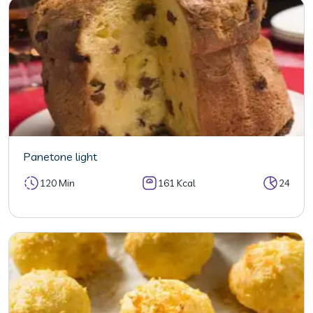
Panetone light
120 Min
161 Kcal
24