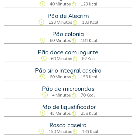
40 Minutos
123 Kcal
Pão de Alecrim
120 Minutos
103 Kcal
Pão colonia
60 Minutos
184 Kcal
Pão doce com iogurte
60 Minutos
92 Kcal
Pão sírio integral caseiro
60 Minutos
153 Kcal
Pão de microondas
4 Minutos
70 Kcal
Pão de liquidificador
45 Minutos
238 Kcal
Rosca caseira
150 Minutos
133 Kcal