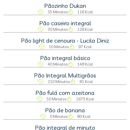
Pãozinho Dukan
35 Minutos
116 Kcal
Pão caseiro integral
30 Minutos
128 Kcal
Pão light de cenoura - Lucila Diniz
10 Minutos
97 Kcal
Pão integral básico
40 Minutos
148 Kcal
Pão Integral Multigrãos
210 Minutos
81 Kcal
Pão fulá com azeitona
50 Minutos
1675 Kcal
Pão de banana
0 Minutos
80 Kcal
Pão integral de minuto