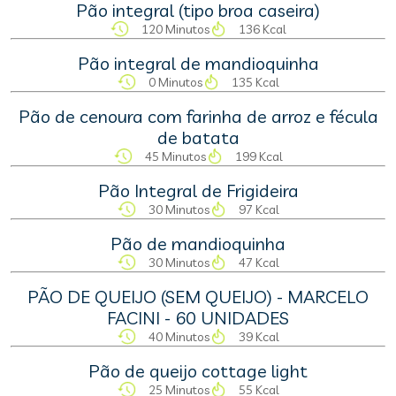
Pão integral (tipo broa caseira)
120 Minutos
136 Kcal
Pão integral de mandioquinha
0 Minutos
135 Kcal
Pão de cenoura com farinha de arroz e fécula
de batata
45 Minutos
199 Kcal
Pão Integral de Frigideira
30 Minutos
97 Kcal
Pão de mandioquinha
30 Minutos
47 Kcal
PÃO DE QUEIJO (SEM QUEIJO) - MARCELO
FACINI - 60 UNIDADES
40 Minutos
39 Kcal
Pão de queijo cottage light
25 Minutos
55 Kcal