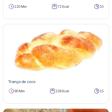
120 Min
72 Kcal
15
Trança de coco
90 Min
226 Kcal
15