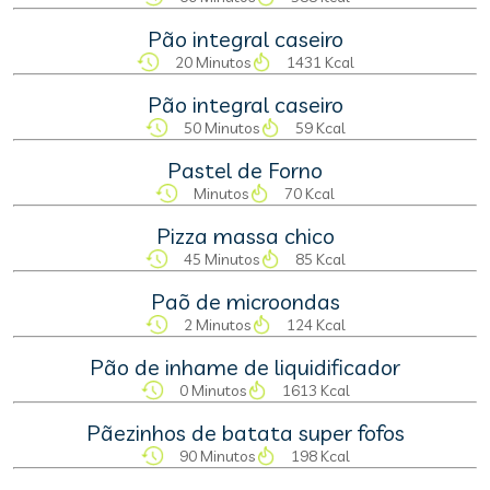
Pão integral caseiro
20 Minutos
1431 Kcal
Pão integral caseiro
50 Minutos
59 Kcal
Pastel de Forno
Minutos
70 Kcal
Pizza massa chico
45 Minutos
85 Kcal
Paõ de microondas
2 Minutos
124 Kcal
Pão de inhame de liquidificador
0 Minutos
1613 Kcal
Pãezinhos de batata super fofos
90 Minutos
198 Kcal