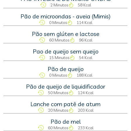
2 Minutos
58 Kcal
Pão de microondas - aveia (Mimis)
0 Minutos
114 Kcal
Pão sem glúten e lactose
60 Minutos
96 Kcal
Pao de queijo sem queijo
15 Minutos
54 Kcal
Pão de queijo
0 Minutos
188 Kcal
Pão de queijo de liquidificador
50 Minutos
124 Kcal
Lanche com patê de atum
20 Minutos
203 Kcal
Pão de mel
60 Minutos
233 Kcal