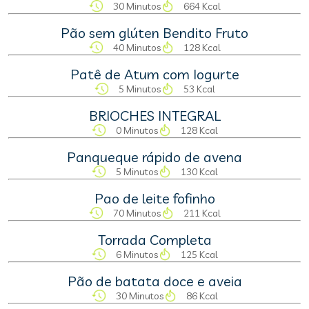
30 Minutos
664 Kcal
Pão sem glúten Bendito Fruto
40 Minutos
128 Kcal
Patê de Atum com Iogurte
5 Minutos
53 Kcal
BRIOCHES INTEGRAL
0 Minutos
128 Kcal
Panqueque rápido de avena
5 Minutos
130 Kcal
Pao de leite fofinho
70 Minutos
211 Kcal
Torrada Completa
6 Minutos
125 Kcal
Pão de batata doce e aveia
30 Minutos
86 Kcal