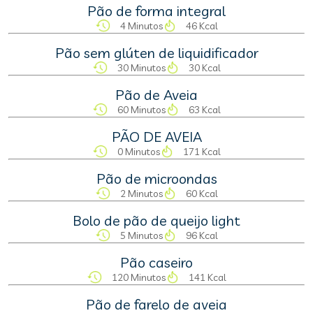
Pão de forma integral
4 Minutos
46 Kcal
Pão sem glúten de liquidificador
30 Minutos
30 Kcal
Pão de Aveia
60 Minutos
63 Kcal
PÃO DE AVEIA
0 Minutos
171 Kcal
Pão de microondas
2 Minutos
60 Kcal
Bolo de pão de queijo light
5 Minutos
96 Kcal
Pão caseiro
120 Minutos
141 Kcal
Pão de farelo de aveia