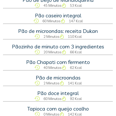
45 Minutos
53 Kcal
Pão caseiro integral
60 Minutos
147 Kcal
Pão de microondas: receita Dukan
2 Minutos
110 Kcal
Pãozinho de minuto com 3 ingredientes
20 Minutos
66 Kcal
Pão Chapati com fermento
40 Minutos
62 Kcal
Pão de microondas
2 Minutos
141 Kcal
Pão doce integral
60 Minutos
92 Kcal
Tapioca com queijo coalho
0 Minutos
142 Kcal