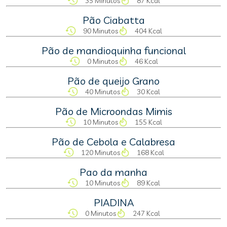
35 Minutos
87 Kcal
Pão Ciabatta
90 Minutos
404 Kcal
Pão de mandioquinha funcional
0 Minutos
46 Kcal
Pão de queijo Grano
40 Minutos
30 Kcal
Pão de Microondas Mimis
10 Minutos
155 Kcal
Pão de Cebola e Calabresa
120 Minutos
168 Kcal
Pao da manha
10 Minutos
89 Kcal
PIADINA
0 Minutos
247 Kcal