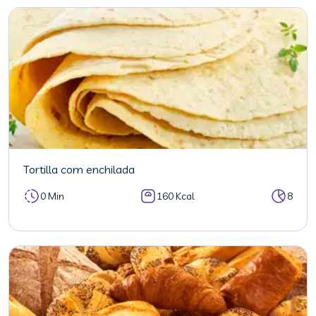
Tortilla com enchilada
0 Min
160 Kcal
8