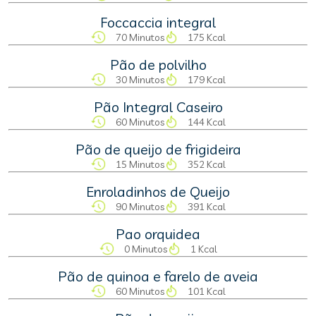
Foccaccia integral
70 Minutos
175 Kcal
Pão de polvilho
30 Minutos
179 Kcal
Pão Integral Caseiro
60 Minutos
144 Kcal
Pão de queijo de frigideira
15 Minutos
352 Kcal
Enroladinhos de Queijo
90 Minutos
391 Kcal
Pao orquidea
0 Minutos
1 Kcal
Pão de quinoa e farelo de aveia
60 Minutos
101 Kcal