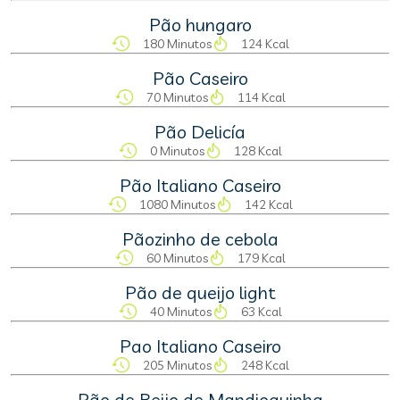
Pão hungaro
180 Minutos
124 Kcal
Pão Caseiro
70 Minutos
114 Kcal
Pão Delicía
0 Minutos
128 Kcal
Pão Italiano Caseiro
1080 Minutos
142 Kcal
Pãozinho de cebola
60 Minutos
179 Kcal
Pão de queijo light
40 Minutos
63 Kcal
Pao Italiano Caseiro
205 Minutos
248 Kcal
Pão de Beijo de Mandioquinha