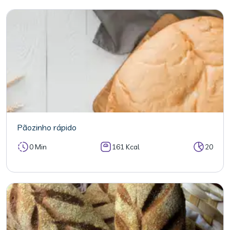
Pãozinho rápido
0 Min
161 Kcal
20