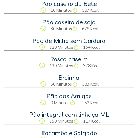
Pão caseiro da Bete
10 Minutos
187 Kcal
Pão caseiro de soja
30 Minutos
679 Kcal
Pão de Milho sem Gordura
120 Minutos
154 Kcal
Rosca caseira
130 Minutos
378 Kcal
Broinha
50 Minutos
183 Kcal
Pão das Amigas
0 Minutos
4152 Kcal
Pão integral com linhaça ML
150 Minutos
117 Kcal
Rocambole Salgado