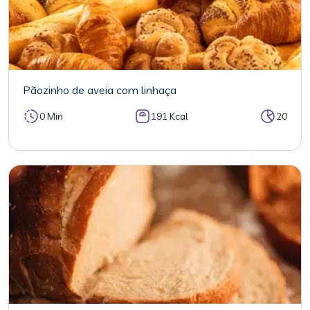
Pãozinho de aveia com linhaça
0 Min
191 Kcal
20