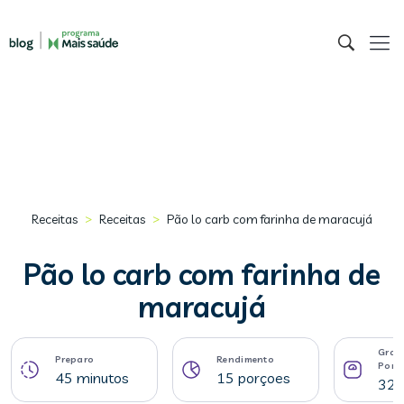
>
>
Receitas
Receitas
Pão lo carb com farinha de maracujá
Pão lo carb com farinha de
maracujá
Gram
Preparo
Rendimento
Porç
45 minutos
15 porçoes
32 