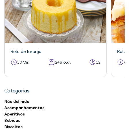
Bolo de laranja
Bolo 
50 Min
246 Kcal
12
40
Categorias
Não definida
Acompanhamentos
Aperitivos
Bebidas
Biscoitos