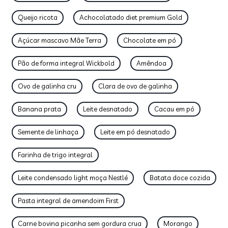
Queijo ricota
Achocolatado diet premium Gold
Açúcar mascavo Mãe Terra
Chocolate em pó
Pão de forma integral Wickbold
Amêndoa
Ovo de galinha cru
Clara de ovo de galinha
Banana prata
Leite desnatado
Cacau em pó
Semente de linhaça
Leite em pó desnatado
Farinha de trigo integral
Leite condensado light moça Nestlé
Batata doce cozida
Pasta integral de amendoim First
Carne bovina picanha sem gordura crua
Morango