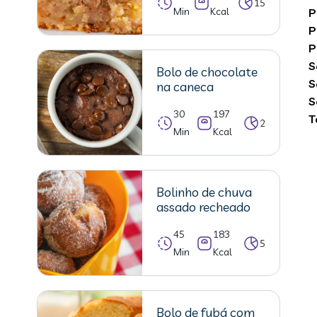
15
Min
Kcal
P
P
P
S
Bolo de chocolate
S
na caneca
S
30
197
T
2
Min
Kcal
Bolinho de chuva
assado recheado
45
183
5
Min
Kcal
Bolo de fubá com