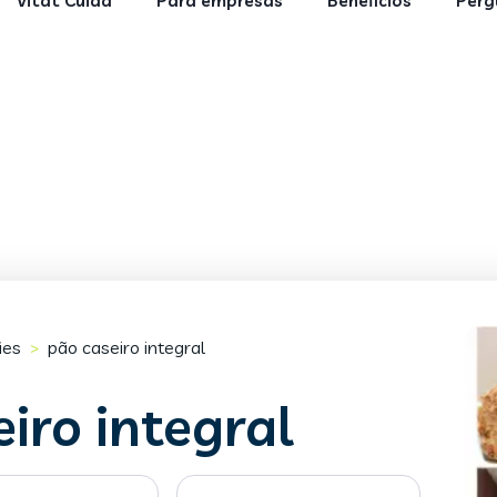
Vitat Cuida
Para empresas
Benefícios
Perg
ães
pão caseiro integral
>
iro integral