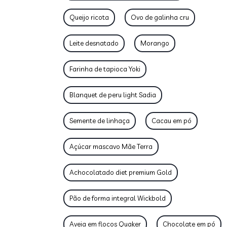
Queijo ricota
Ovo de galinha cru
Leite desnatado
Morango
Farinha de tapioca Yoki
Blanquet de peru light Sadia
Semente de linhaça
Cacau em pó
Açúcar mascavo Mãe Terra
Achocolatado diet premium Gold
Pão de forma integral Wickbold
Aveia em flocos Quaker
Chocolate em pó