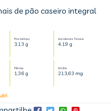
ais de pão caseiro integral
Proteínas
Gorduras Totais
3,13 g
4,19 g
Fibras
Sódio
1,36 g
213,63 mg
partilhe