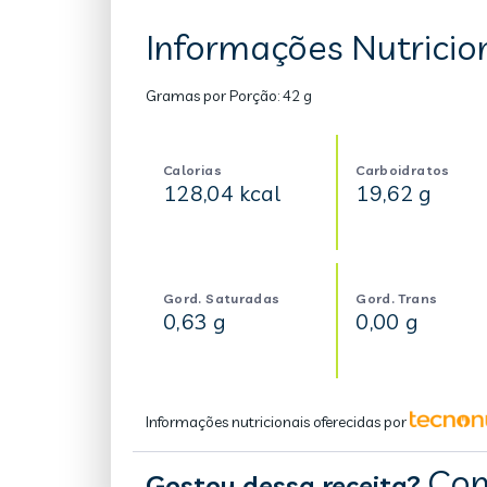
Informações Nutricion
Gramas por Porção:
42 g
Calorias
Carboidratos
128,04 kcal
19,62 g
Gord. Saturadas
Gord. Trans
0,63 g
0,00 g
Informações nutricionais oferecidas por
Com
Gostou dessa receita?