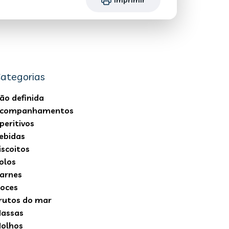
ategorias
ão definida
companhamentos
peritivos
ebidas
iscoitos
olos
arnes
oces
rutos do mar
assas
olhos