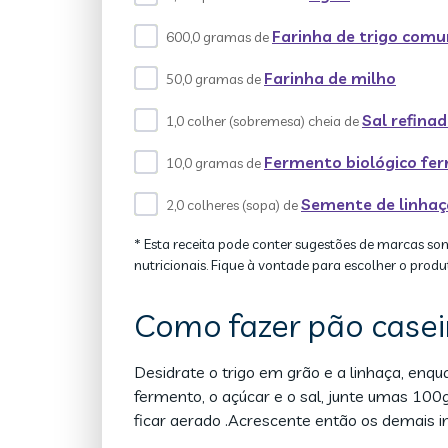
Farinha de trigo com
600,0 gramas de
Farinha de milho
50,0 gramas de
Sal refina
1,0 colher (sobremesa) cheia de
Fermento biológico fe
10,0 gramas de
Semente de linhaç
2,0 colheres (sopa) de
* Esta receita pode conter sugestões de marcas so
nutricionais. Fique à vontade para escolher o produ
Como fazer pão caseir
Desidrate o trigo em grão e a linhaça, en
fermento, o açúcar e o sal, junte umas 100g
ficar aerado .Acrescente então os demais in