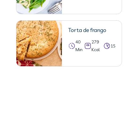
Torta de frango
40
279
15
Min
Kcal