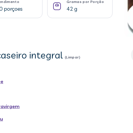
endimento
Gramas por Porção
0 porçoes
42 g
caseiro integral
(Limpar)
be
travirgem
ru