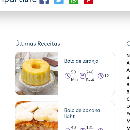
Últimas Receitas
C
N
Bolo de laranja
A
A
50
246
12
B
Min
Kcal
B
B
C
D
Bolo de banana
F
light
M
40
131
M