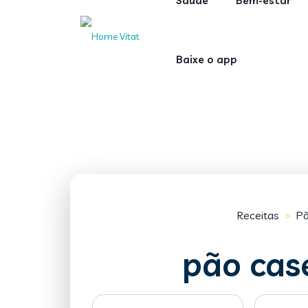
Saúde
Bem-estar
Baixe o app
Receitas
P
>
pão case