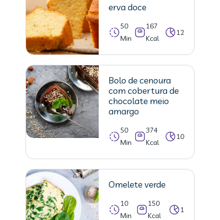
erva doce
50
167
12
Min
Kcal
Bolo de cenoura
com cobertura de
chocolate meio
amargo
50
374
10
Min
Kcal
Omelete verde
10
150
1
Min
Kcal