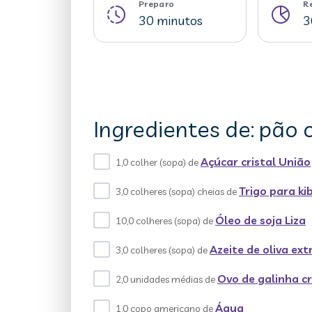
Preparo
R
30 minutos
3
Ingredientes de: pão 
Açúcar cristal União
1,0 colher (sopa) de
Trigo para ki
3,0 colheres (sopa) cheias de
Óleo de soja Liza
10,0 colheres (sopa) de
Azeite de oliva ex
3,0 colheres (sopa) de
Ovo de galinha c
2,0 unidades médias de
Água
1,0 copo americano de