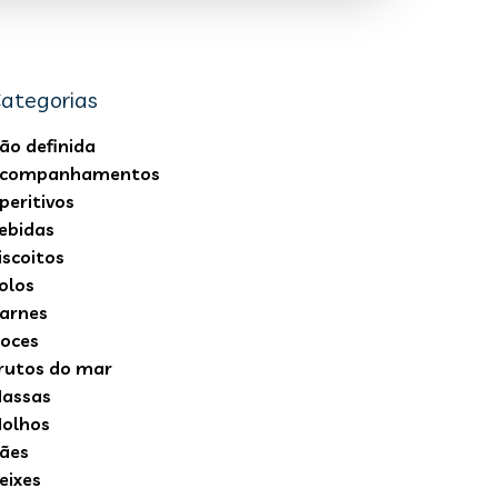
ategorias
ão definida
companhamentos
peritivos
ebidas
iscoitos
olos
arnes
oces
rutos do mar
assas
olhos
ães
eixes