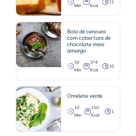
12
Min
Kcal
Bolo de cenoura
com cobertura de
chocolate meio
amargo
50
374
10
Min
Kcal
Omelete verde
10
150
1
Min
Kcal