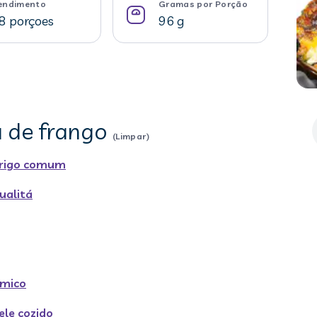
endimento
Gramas por Porção
8 porçoes
96 g
a de frango
(Limpar)
trigo comum
ualitá
ímico
ele cozido