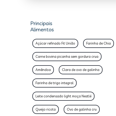
Principais
Alimentos
Açúcar refinado Fit União
Farinha de Chia
Carne bovina picanha sem gordura crua
Amêndoa
Clara de ovo de galinha
Farinha de trigo integral
Leite condensado light moça Nestlé
Queijo ricota
Ovo de galinha cru