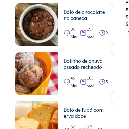
P
S
Bolo de chocolate
S
na caneca
S
30
197
T
2
Min
Kcal
Bolinho de chuva
assado recheado
45
183
5
Min
Kcal
Bolo de fubá com
erva doce
50
167