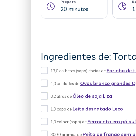
Preparo
R
20 minutos
1
Ingredientes de: Tort
Farinha de 
13,0 colheres (sopa) cheias de
Ovos branco grandes Q
4,0 unidades de
Óleo de soja Liza
0,2 litros de
Leite desnatado Leco
1,0 copo de
Fermento em pó qu
1,0 colher (sopa) de
Peito de frango sem p
300,0 gramas de