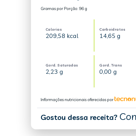
Gramas por Porção:
96 g
Calorias
Carboidratos
209,58 kcal
14,65 g
Gord. Saturadas
Gord. Trans
2,23 g
0,00 g
Informações nutricionais oferecidas por
Com
Gostou dessa receita?