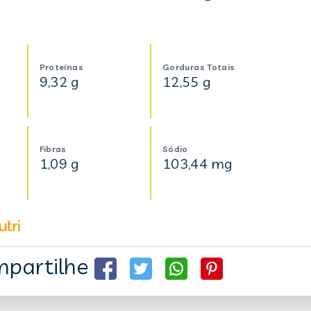
Proteínas
Gorduras Totais
9,32 g
12,55 g
Fibras
Sódio
1,09 g
103,44 mg
partilhe