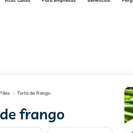
Vitat Cuida
Para empresas
Benefícios
Perg
Pães
Torta de frango
>
 de frango