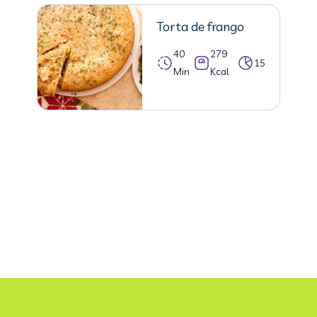
Torta de frango
40
279
15
Min
Kcal