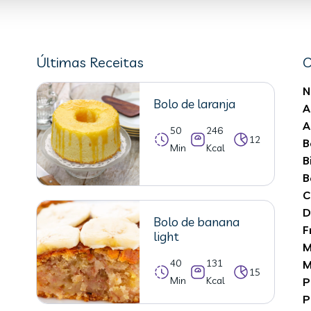
Últimas Receitas
C
N
Bolo de laranja
A
A
50
246
12
B
Min
Kcal
B
B
C
D
Bolo de banana
F
light
M
40
131
M
15
Min
Kcal
P
P