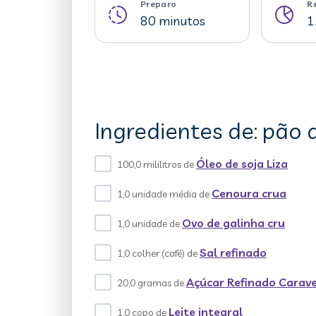
Preparo
R
80 minutos
1
Ingredientes de: pão 
Óleo de soja Liza
100,0 mililitros de
Cenoura crua
1,0 unidade média de
Ovo de galinha cru
1,0 unidade de
Sal refinado
1,0 colher (café) de
Açúcar Refinado Carave
20,0 gramas de
Leite integral
1,0 copo de