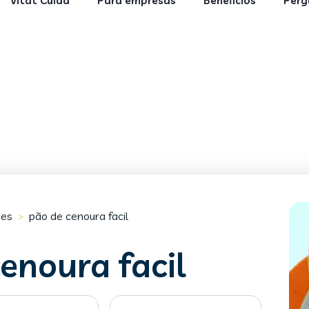
Vitat Cuida
Para empresas
Benefícios
Perg
es
pão de cenoura facil
>
enoura facil