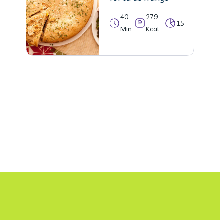
40
279
15
Min
Kcal