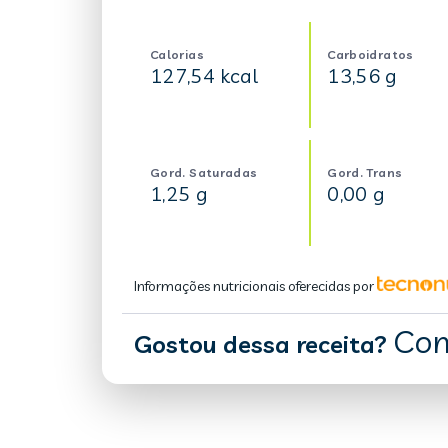
Calorias
Carboidratos
127,54 kcal
13,56 g
Gord. Saturadas
Gord. Trans
1,25 g
0,00 g
Informações nutricionais oferecidas por
Com
Gostou dessa receita?