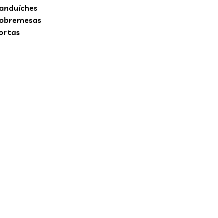
anduíches
obremesas
ortas