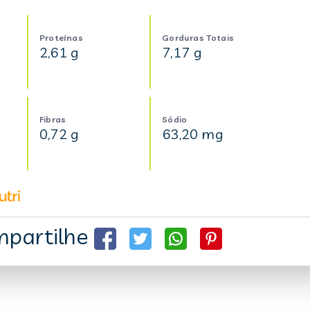
Proteínas
Gorduras Totais
2,61 g
7,17 g
Fibras
Sódio
0,72 g
63,20 mg
partilhe