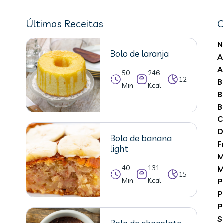
Últimas Receitas
C
N
Bolo de laranja
A
A
50
246
12
B
Min
Kcal
B
B
C
D
Bolo de banana
F
light
M
40
131
M
15
Min
Kcal
P
P
P
S
Bolo de chocolate