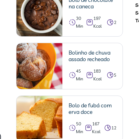
S
na caneca
S
30
197
T
2
Min
Kcal
Bolinho de chuva
assado recheado
45
183
5
Min
Kcal
Bolo de fubá com
erva doce
50
167
12
Min
Kcal