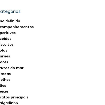
ategorias
ão definida
companhamentos
peritivos
ebidas
iscoitos
olos
arnes
oces
rutos do mar
assas
olhos
ães
eixes
ratos principais
algadinho