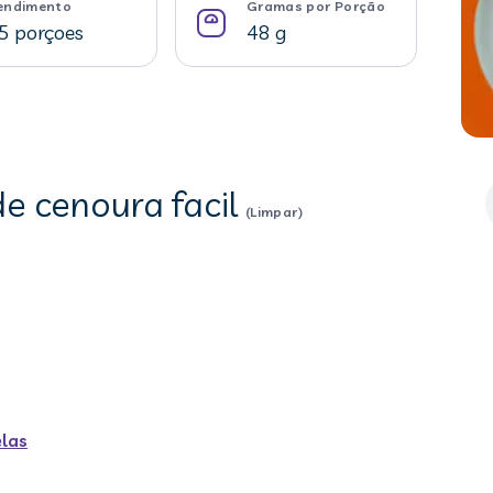
endimento
Gramas por Porção
5 porçoes
48 g
de cenoura facil
(Limpar)
las