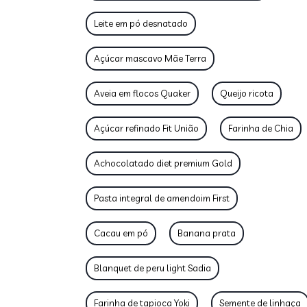
Leite em pó desnatado
Açúcar mascavo Mãe Terra
Aveia em flocos Quaker
Queijo ricota
Açúcar refinado Fit União
Farinha de Chia
Achocolatado diet premium Gold
Pasta integral de amendoim First
Cacau em pó
Banana prata
Blanquet de peru light Sadia
Farinha de tapioca Yoki
Semente de linhaça