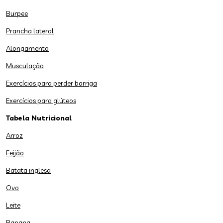
Burpee
Prancha lateral
Alongamento
Musculação
Exercícios para perder barriga
Exercícios para glúteos
Tabela Nutricional
Arroz
Feijão
Batata inglesa
Ovo
Leite
Banana