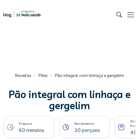
>
>
Receitas
Pães
Pão integral com linhaça e gergelim
Pão integral com linhaça e
gergelim
Gram
Preparo
Rendimento
Porç
60 minutos
20 porçoes
43 