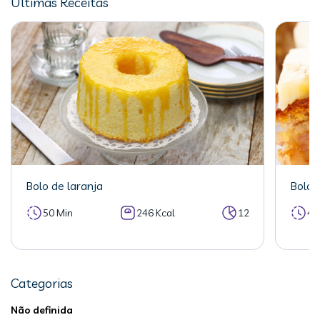
Últimas Receitas
Bolo de laranja
Bolo 
50 Min
246 Kcal
12
40
Categorias
Não definida