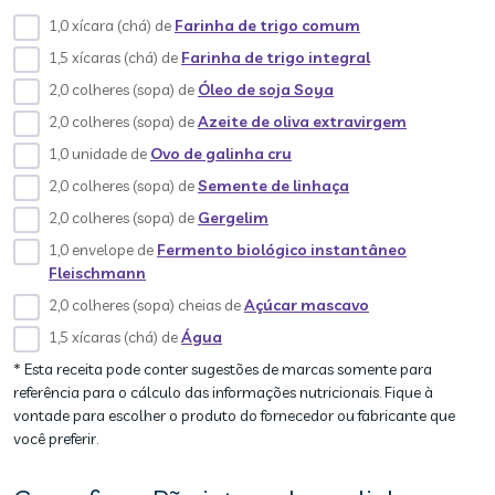
1,0 xícara (chá) de
Farinha de trigo comum
1,5 xícaras (chá) de
Farinha de trigo integral
2,0 colheres (sopa) de
Óleo de soja Soya
2,0 colheres (sopa) de
Azeite de oliva extravirgem
1,0 unidade de
Ovo de galinha cru
2,0 colheres (sopa) de
Semente de linhaça
2,0 colheres (sopa) de
Gergelim
1,0 envelope de
Fermento biológico instantâneo
Fleischmann
2,0 colheres (sopa) cheias de
Açúcar mascavo
1,5 xícaras (chá) de
Água
* Esta receita pode conter sugestões de marcas somente para
referência para o cálculo das informações nutricionais. Fique à
vontade para escolher o produto do fornecedor ou fabricante que
você preferir.