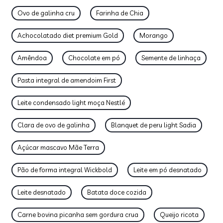
Ovo de galinha cru
Farinha de Chia
Achocolatado diet premium Gold
Morango
Amêndoa
Chocolate em pó
Semente de linhaça
Pasta integral de amendoim First
Leite condensado light moça Nestlé
Clara de ovo de galinha
Blanquet de peru light Sadia
Açúcar mascavo Mãe Terra
Pão de forma integral Wickbold
Leite em pó desnatado
Leite desnatado
Batata doce cozida
Carne bovina picanha sem gordura crua
Queijo ricota