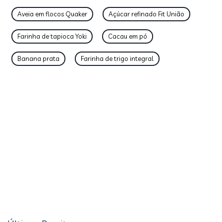
Aveia em flocos Quaker
Açúcar refinado Fit União
Farinha de tapioca Yoki
Cacau em pó
Banana prata
Farinha de trigo integral