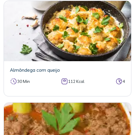
Almôndega com queijo
30 Min
112 Kcal
4