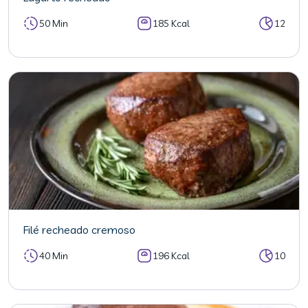
50 Min
185 Kcal
12
Filé recheado cremoso
40 Min
196 Kcal
10