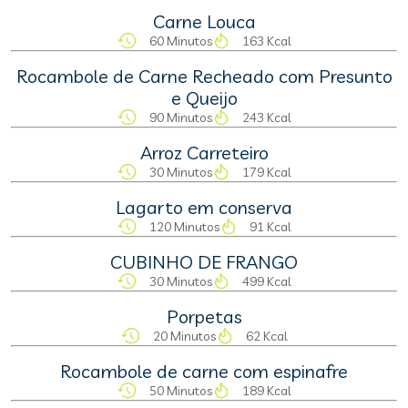
Carne Louca
60 Minutos
163 Kcal
Rocambole de Carne Recheado com Presunto
e Queijo
90 Minutos
243 Kcal
Arroz Carreteiro
30 Minutos
179 Kcal
Lagarto em conserva
120 Minutos
91 Kcal
CUBINHO DE FRANGO
30 Minutos
499 Kcal
Porpetas
20 Minutos
62 Kcal
Rocambole de carne com espinafre
50 Minutos
189 Kcal