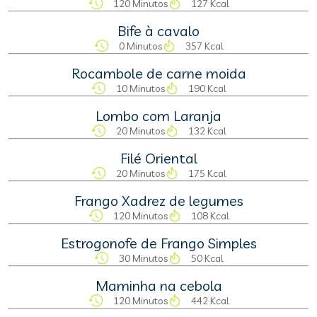
120 Minutos
127 Kcal
Bife à cavalo
0 Minutos
357 Kcal
Rocambole de carne moida
10 Minutos
190 Kcal
Lombo com Laranja
20 Minutos
132 Kcal
Filé Oriental
20 Minutos
175 Kcal
Frango Xadrez de legumes
120 Minutos
108 Kcal
Estrogonofe de Frango Simples
30 Minutos
50 Kcal
Maminha na cebola
120 Minutos
442 Kcal