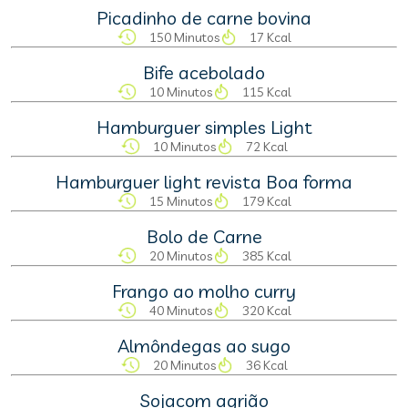
Picadinho de carne bovina
150 Minutos
17 Kcal
Bife acebolado
10 Minutos
115 Kcal
Hamburguer simples Light
10 Minutos
72 Kcal
Hamburguer light revista Boa forma
15 Minutos
179 Kcal
Bolo de Carne
20 Minutos
385 Kcal
Frango ao molho curry
40 Minutos
320 Kcal
Almôndegas ao sugo
20 Minutos
36 Kcal
Sojacom agrião