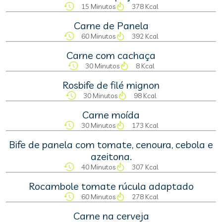
15 Minutos
378 Kcal
Carne de Panela
60 Minutos
392 Kcal
Carne com cachaça
30 Minutos
8 Kcal
Rosbife de filé mignon
30 Minutos
98 Kcal
Carne moída
30 Minutos
173 Kcal
Bife de panela com tomate, cenoura, cebola e
azeitona.
40 Minutos
307 Kcal
Rocambole tomate rúcula adaptado
60 Minutos
278 Kcal
Carne na cerveja