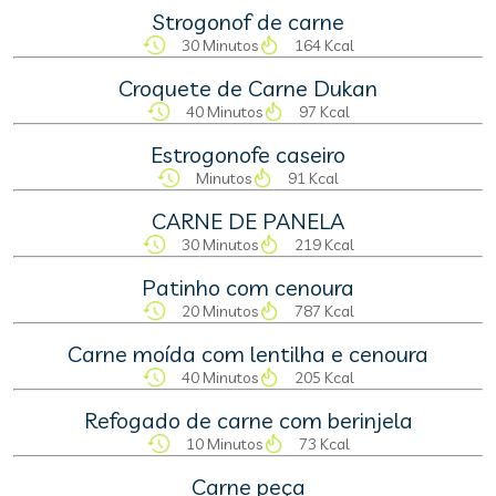
Strogonof de carne
30 Minutos
164 Kcal
Croquete de Carne Dukan
40 Minutos
97 Kcal
Estrogonofe caseiro
Minutos
91 Kcal
CARNE DE PANELA
30 Minutos
219 Kcal
Patinho com cenoura
20 Minutos
787 Kcal
Carne moída com lentilha e cenoura
40 Minutos
205 Kcal
Refogado de carne com berinjela
10 Minutos
73 Kcal
Carne peça