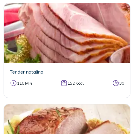
Tender natalino
110 Min
152 Kcal
30