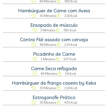
60 Minutos
360 Kcal
Hambúrguer de Carne com Aveia
30 Minutos
216 Kcal
Ensopado de músculo
0 Minutos
381 Kcal
Contra Filé assado com cerveja
90 Minutos
124 Kcal
Picadinho de Carne
1 Minutos
207 Kcal
Carne Seca refogada
40 Minutos
56 Kcal
Hambúrguer de frango caseiro by Keka
30 Minutos
118 Kcal
Estrogonofe Prático
30 Minutos
403 Kcal