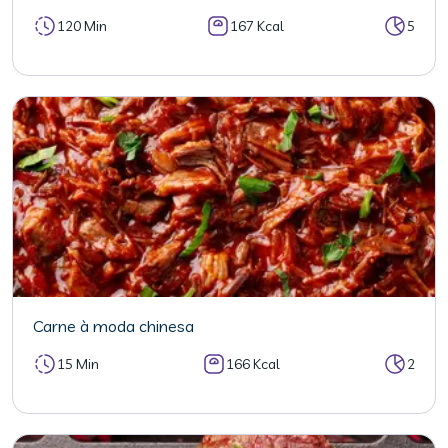
120 Min
167 Kcal
5
Carne à moda chinesa
15 Min
166 Kcal
2