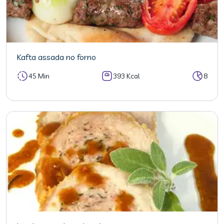
Kafta assada no forno
45 Min
393 Kcal
8