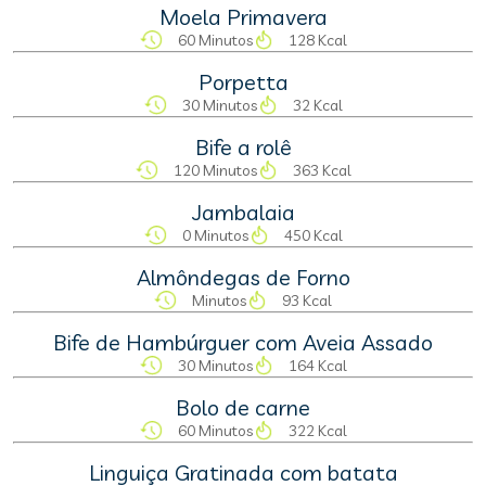
Moela Primavera
60 Minutos
128 Kcal
Porpetta
30 Minutos
32 Kcal
Bife a rolê
120 Minutos
363 Kcal
Jambalaia
0 Minutos
450 Kcal
Almôndegas de Forno
Minutos
93 Kcal
Bife de Hambúrguer com Aveia Assado
30 Minutos
164 Kcal
Bolo de carne
60 Minutos
322 Kcal
Linguiça Gratinada com batata