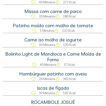
40 Minutos
272 Kcal
Massa com carne de porco
20 Minutos
180 Kcal
Patinho moído com molho de tomate
5 Minutos
122 Kcal
Carne ao molho de iogurte
30 Minutos
130 Kcal
Bolinho Light de Mandioca e Carne Moída de
Forno
40 Minutos
57 Kcal
Hambúrguer patinho com aveia
20 Minutos
362 Kcal
Iscas de fígado
30 Minutos
197 Kcal
ROCAMBOLE JOSUÉ