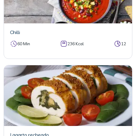
Chilli
60 Min
236 Kcal
12
Lagarto recheado