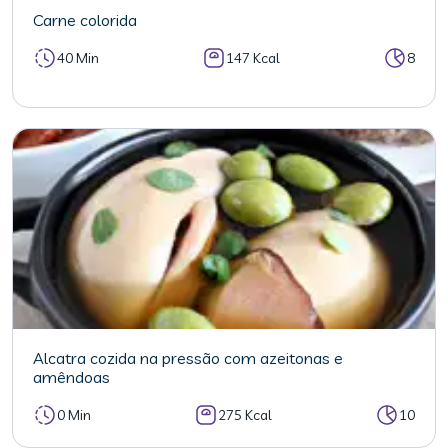
Carne colorida
40 Min
147 Kcal
8
Alcatra cozida na pressão com azeitonas e
amêndoas
0 Min
275 Kcal
10