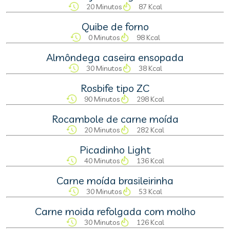
20 Minutos
87 Kcal
Quibe de forno
0 Minutos
98 Kcal
Almôndega caseira ensopada
30 Minutos
38 Kcal
Rosbife tipo ZC
90 Minutos
298 Kcal
Rocambole de carne moída
20 Minutos
282 Kcal
Picadinho Light
40 Minutos
136 Kcal
Carne moída brasileirinha
30 Minutos
53 Kcal
Carne moida refolgada com molho
30 Minutos
126 Kcal