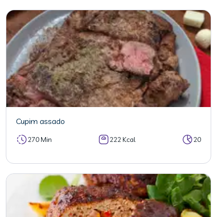
Cupim assado
270 Min
222 Kcal
20