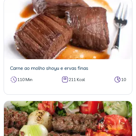
Carne ao molho shoyu e ervas finas
110 Min
211 Kcal
10