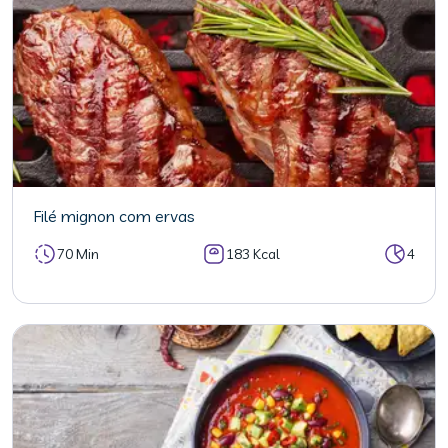
Filé mignon com ervas
70 Min
183 Kcal
4