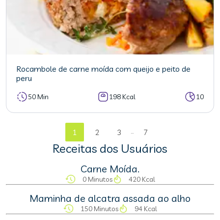
Rocambole de carne moída com queijo e peito de
peru
50 Min
198 Kcal
10
...
1
2
3
7
Receitas dos Usuários
Carne Moída.
0 Minutos
420 Kcal
Maminha de alcatra assada ao alho
150 Minutos
94 Kcal