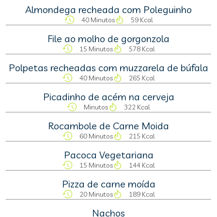
Almondega recheada com Poleguinho
40 Minutos
59 Kcal
File ao molho de gorgonzola
15 Minutos
578 Kcal
Polpetas recheadas com muzzarela de búfala
40 Minutos
265 Kcal
Picadinho de acém na cerveja
Minutos
322 Kcal
Rocambole de Carne Moida
60 Minutos
215 Kcal
Pacoca Vegetariana
15 Minutos
144 Kcal
Pizza de carne moída
20 Minutos
189 Kcal
Nachos