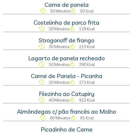
Carne de panela
30 Minutos
92 Kcal
Costelinha de porco frita
20 Minutos
119 Kcal
Strogonoff de frango
30 Minutos
213 Kcal
Lagarto de panela recheado
50 Minutos
290 Kcal
Carne de Panela - Picanha
20 Minutos
272 Kcal
Filezinho ao Catupiry
40 Minutos
422 Kcal
Almôndegas c/ pão francês ao Molho
60 Minutos
81 Kcal
Picadinho de Carne