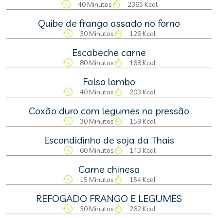
40 Minutos
2365 Kcal
Quibe de frango assado no forno
30 Minutos
126 Kcal
Escabeche carne
80 Minutos
168 Kcal
Falso lombo
40 Minutos
203 Kcal
Coxão duro com legumes na pressão
30 Minutos
159 Kcal
Escondidinho de soja da Thais
60 Minutos
143 Kcal
Carne chinesa
15 Minutos
154 Kcal
REFOGADO FRANGO E LEGUMES
30 Minutos
262 Kcal