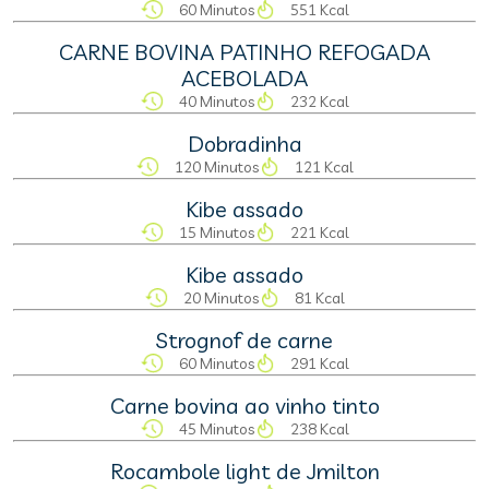
60 Minutos
551 Kcal
CARNE BOVINA PATINHO REFOGADA
ACEBOLADA
40 Minutos
232 Kcal
Dobradinha
120 Minutos
121 Kcal
Kibe assado
15 Minutos
221 Kcal
Kibe assado
20 Minutos
81 Kcal
Strognof de carne
60 Minutos
291 Kcal
Carne bovina ao vinho tinto
45 Minutos
238 Kcal
Rocambole light de Jmilton