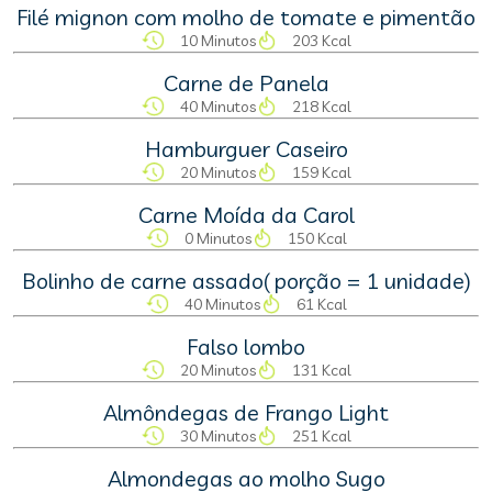
Filé mignon com molho de tomate e pimentão
10 Minutos
203 Kcal
Carne de Panela
40 Minutos
218 Kcal
Hamburguer Caseiro
20 Minutos
159 Kcal
Carne Moída da Carol
0 Minutos
150 Kcal
Bolinho de carne assado( porção = 1 unidade)
40 Minutos
61 Kcal
Falso lombo
20 Minutos
131 Kcal
Almôndegas de Frango Light
30 Minutos
251 Kcal
Almondegas ao molho Sugo