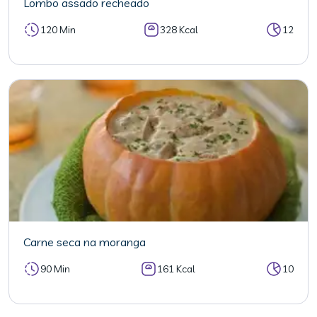
Lombo assado recheado
120 Min
328 Kcal
12
Carne seca na moranga
90 Min
161 Kcal
10