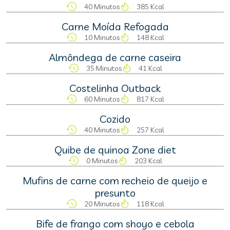
40 Minutos
385 Kcal
Carne Moída Refogada
10 Minutos
148 Kcal
Almôndega de carne caseira
35 Minutos
41 Kcal
Costelinha Outback
60 Minutos
817 Kcal
Cozido
40 Minutos
257 Kcal
Quibe de quinoa Zone diet
0 Minutos
203 Kcal
Mufins de carne com recheio de queijo e
presunto
20 Minutos
118 Kcal
Bife de frango com shoyo e cebola