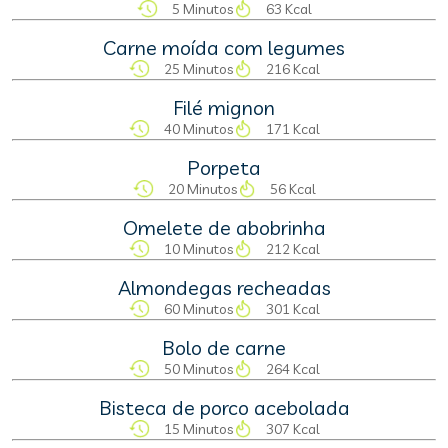
5 Minutos
63 Kcal
Carne moída com legumes
25 Minutos
216 Kcal
Filé mignon
40 Minutos
171 Kcal
Porpeta
20 Minutos
56 Kcal
Omelete de abobrinha
10 Minutos
212 Kcal
Almondegas recheadas
60 Minutos
301 Kcal
Bolo de carne
50 Minutos
264 Kcal
Bisteca de porco acebolada
15 Minutos
307 Kcal