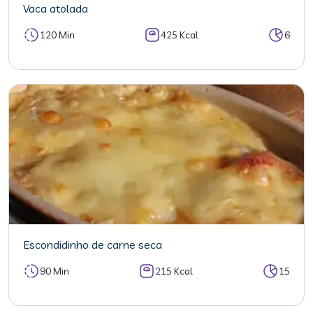
Vaca atolada
120 Min
425 Kcal
6
Escondidinho de carne seca
90 Min
215 Kcal
15