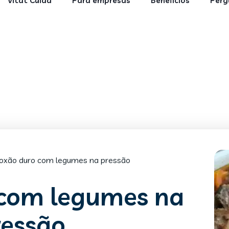
Vitat Cuida
Para empresas
Benefícios
Perg
oxão duro com legumes na pressão
 com legumes na
ressão