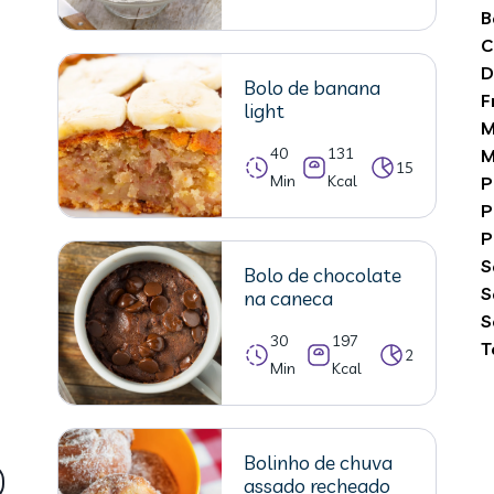
B
C
D
Bolo de banana
F
light
M
40
131
M
15
Min
Kcal
P
P
P
S
Bolo de chocolate
S
na caneca
S
30
197
T
2
Min
Kcal
Bolinho de chuva
assado recheado