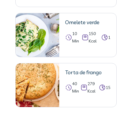
Omelete verde
10
150
1
Min
Kcal
Torta de frango
40
279
15
Min
Kcal