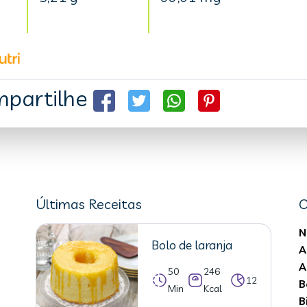
partilhe
Últimas Receitas
C
N
Bolo de laranja
A
A
50
246
12
B
Min
Kcal
B