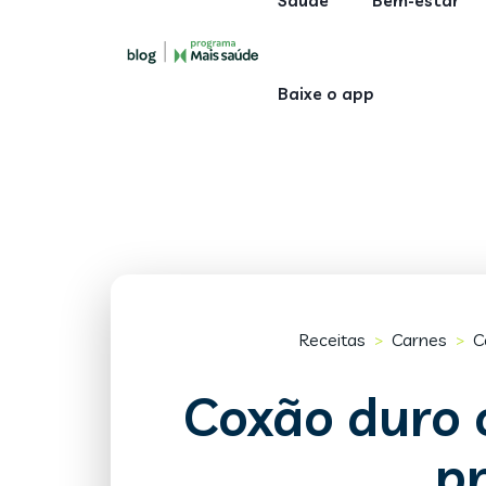
Saúde
Bem-estar
Baixe o app
Receitas
Carnes
C
>
>
Coxão duro
p