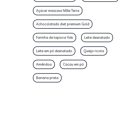
Açúcar mascavo Mãe Terra
Achocolatado diet premium Gold
Farinha de tapioca Yoki
Leite desnatado
Leite em pó desnatado
Queijo ricota
Amêndoa
Cacau em pó
Banana prata