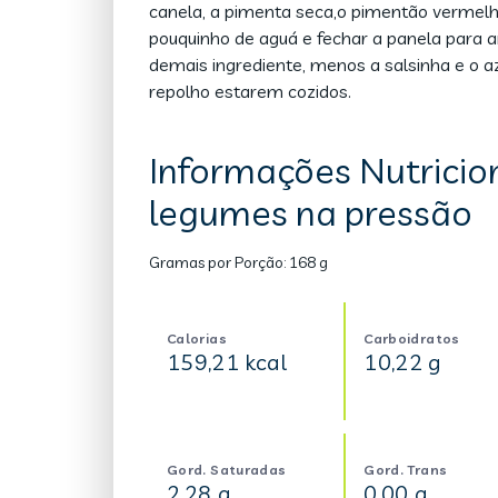
canela, a pimenta seca,o pimentão vermelh
pouquinho de aguá e fechar a panela para a
demais ingrediente, menos a salsinha e o az
repolho estarem cozidos.
Informações Nutricio
legumes na pressão
Gramas por Porção:
168 g
Calorias
Carboidratos
159,21 kcal
10,22 g
Gord. Saturadas
Gord. Trans
2,28 g
0,00 g