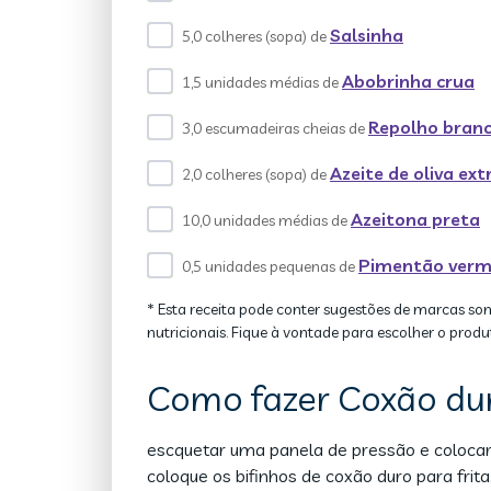
Salsinha
5,0 colheres (sopa) de
Abobrinha crua
1,5 unidades médias de
Repolho bran
3,0 escumadeiras cheias de
Azeite de oliva ex
2,0 colheres (sopa) de
Azeitona preta
10,0 unidades médias de
Pimentão verm
0,5 unidades pequenas de
* Esta receita pode conter sugestões de marcas so
nutricionais. Fique à vontade para escolher o produ
Como fazer Coxão du
escquetar uma panela de pressão e colocar
coloque os bifinhos de coxão duro para frita.