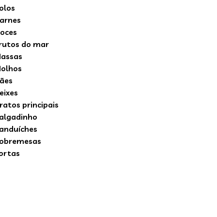
olos
arnes
oces
rutos do mar
assas
olhos
ães
eixes
ratos principais
algadinho
anduíches
obremesas
ortas