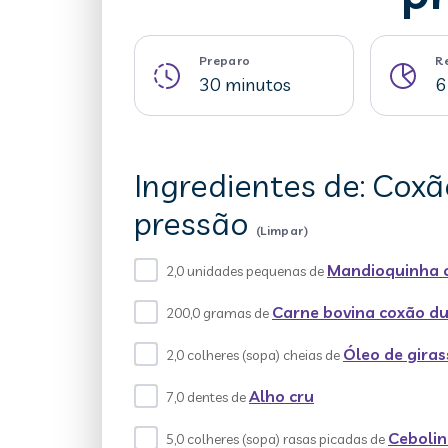
Preparo
R
30 minutos
6
Ingredientes de: Cox
pressão
(Limpar)
Mandioquinha 
2,0 unidades pequenas de
Carne bovina coxão d
200,0 gramas de
Óleo de giras
2,0 colheres (sopa) cheias de
Alho cru
7,0 dentes de
Cebolin
5,0 colheres (sopa) rasas picadas de