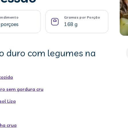
endimento
Gramas por Porção
 porçoes
168 g
ão duro com legumes na
cozida
uro sem gordura cru
sol Liza
ha crua