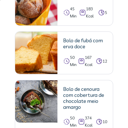
45
183
5
Min
Kcal
Bolo de fubá com
erva doce
50
167
12
Min
Kcal
Bolo de cenoura
com cobertura de
chocolate meio
amargo
50
374
10
Min
Kcal