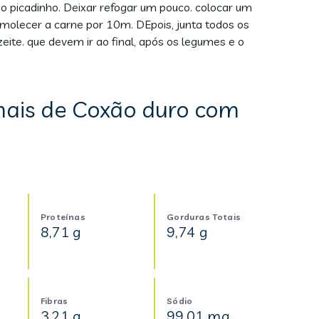
o picadinho. Deixar refogar um pouco. colocar um
molecer a carne por 10m. DEpois, junta todos os
eite. que devem ir ao final, após os legumes e o
nais de Coxão duro com
Proteínas
Gorduras Totais
8,71 g
9,74 g
Fibras
Sódio
3,21 g
99,01 mg