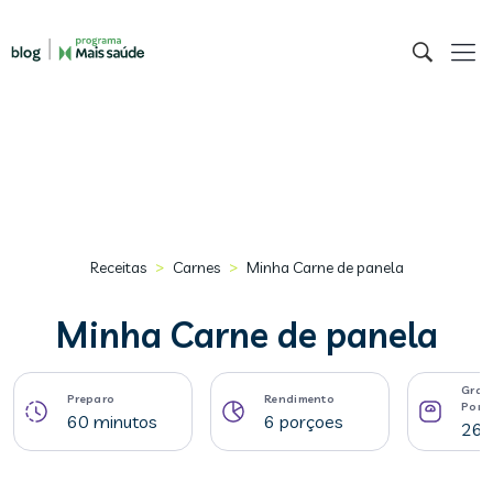
>
>
Receitas
Carnes
Minha Carne de panela
Minha Carne de panela
Gram
Preparo
Rendimento
Porç
60 minutos
6 porçoes
266