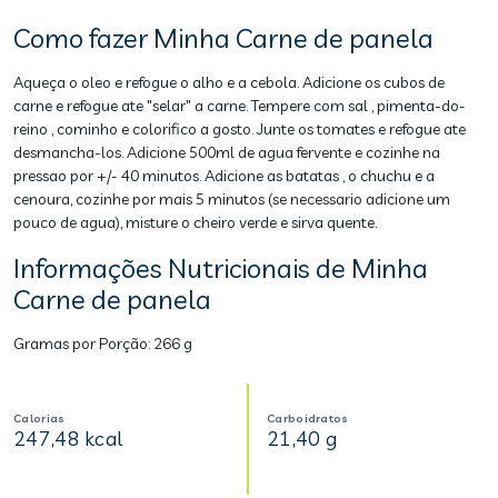
Como fazer Minha Carne de panela
Aqueça o oleo e refogue o alho e a cebola. Adicione os cubos de
carne e refogue ate "selar" a carne. Tempere com sal , pimenta-do-
reino , cominho e colorifico a gosto. Junte os tomates e refogue ate
desmancha-los. Adicione 500ml de agua fervente e cozinhe na
pressao por +/- 40 minutos. Adicione as batatas , o chuchu e a
cenoura, cozinhe por mais 5 minutos (se necessario adicione um
pouco de agua), misture o cheiro verde e sirva quente.
Informações Nutricionais de Minha
Carne de panela
Gramas por Porção:
266 g
Calorias
Carboidratos
247,48 kcal
21,40 g