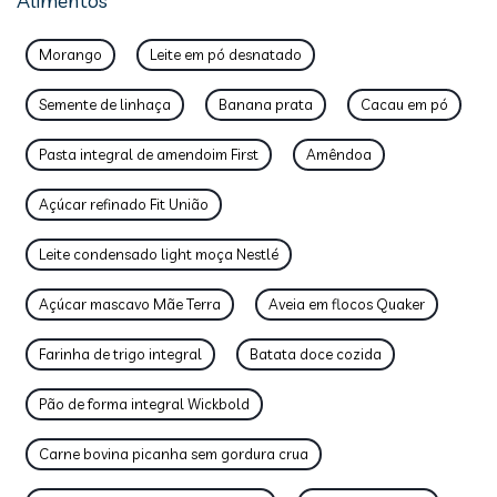
Alimentos
Morango
Leite em pó desnatado
Semente de linhaça
Banana prata
Cacau em pó
Pasta integral de amendoim First
Amêndoa
Açúcar refinado Fit União
Leite condensado light moça Nestlé
Açúcar mascavo Mãe Terra
Aveia em flocos Quaker
Farinha de trigo integral
Batata doce cozida
Pão de forma integral Wickbold
Carne bovina picanha sem gordura crua