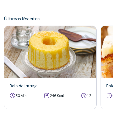
Últimas Receitas
Bolo de laranja
Bolo 
50 Min
246 Kcal
12
40