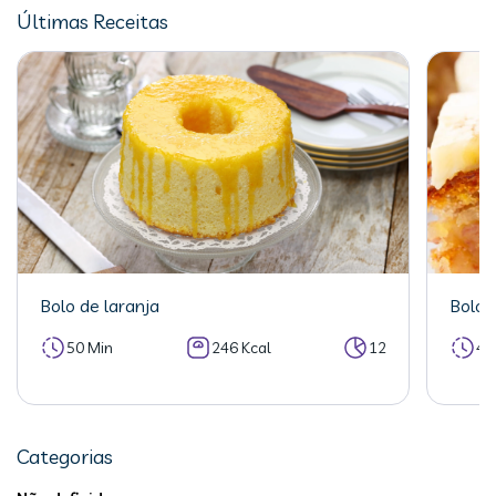
Últimas Receitas
Bolo de laranja
Bolo 
50 Min
246 Kcal
12
40
Categorias