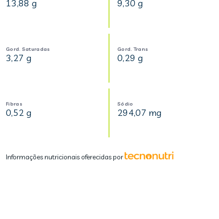
13,88 g
9,30 g
Gord. Saturadas
Gord. Trans
3,27 g
0,29 g
Fibras
Sódio
0,52 g
294,07 mg
Informações nutricionais oferecidas por