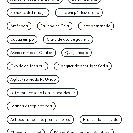
Semente de linhaça
Leite em pó desnatado
Amêndoa
Farinha de Chia
Leite desnatado
Cacau em pó
Clara de ovo de galinha
Aveia em flocos Quaker
Queijo ricota
Ovo de galinha cru
Blanquet de peru light Sadia
Açúcar refinado Fit União
Leite condensado light moça Nestlé
Farinha de tapioca Yoki
Achocolatado diet premium Gold
Batata doce cozida
Chocolate em pó
Pão de forma integral Wickbold