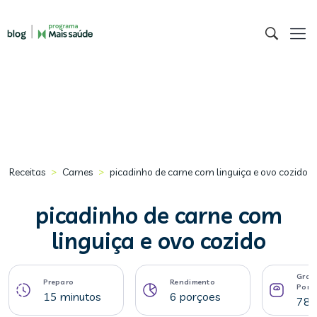
>
>
Receitas
Carnes
picadinho de carne com linguiça e ovo cozido
picadinho de carne com
linguiça e ovo cozido
Gram
Preparo
Rendimento
Porç
15 minutos
6 porçoes
78 