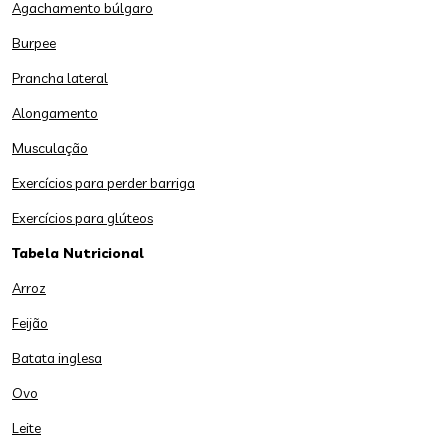
Agachamento búlgaro
Burpee
Prancha lateral
Alongamento
Musculação
Exercícios para perder barriga
Exercícios para glúteos
Tabela Nutricional
Arroz
Feijão
Batata inglesa
Ovo
Leite