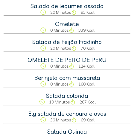
Salada de legumes assada
20 Minutos
93 Kcal
Omelete
0 Minutos
339 Kcal
Salada de Feijão Fradinho
20 Minutos
76 Kcal
OMELETE DE PEITO DE PERU
0 Minutos
124 Kcal
Berinjela com mussarela
0 Minutos
168 Kcal
Salada colorida
10 Minutos
207 Kcal
Ely salada de cenoura e ovos
30 Minutos
69 Kcal
Salada Quinoa