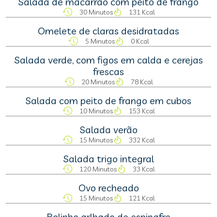
Salada de macarrão com peito de frango
30 Minutos
131 Kcal
Omelete de claras desidratadas
5 Minutos
0 Kcal
Salada verde, com figos em calda e cerejas
frescas
20 Minutos
78 Kcal
Salada com peito de frango em cubos
10 Minutos
153 Kcal
Salada verão
15 Minutos
332 Kcal
Salada trigo integral
120 Minutos
33 Kcal
Ovo recheado
15 Minutos
121 Kcal
Bolinho grlhado de espinafre