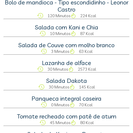
Bolo de mandioca - Tipo escondidinho - Leonor
Castro
120 Minutos
224 Kcal
Salada com Kani e Chia
10 Minutos
87 Kcal
Salada de Couve com molho branco
3 Minutos
63 Kcal
Lazanha de alface
30 Minutos
2573 Kcal
Salada Dakota
30 Minutos
145 Kcal
Panqueca integral caseira
0 Minutos
70 Kcal
Tomate recheado com patê de atum
45 Minutos
80 Kcal