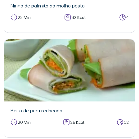
Ninho de palmito ao molho pesto
25 Min
82 Kcal
4
Peito de peru recheado
20 Min
26 Kcal
12