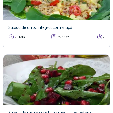
Salada de arroz integral com maçã
20 Min
252 Kcal
2
Salada de rúcula com beterraba e sementes de