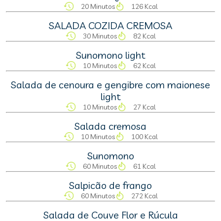
20 Minutos
126 Kcal
SALADA COZIDA CREMOSA
30 Minutos
82 Kcal
Sunomono light
10 Minutos
62 Kcal
Salada de cenoura e gengibre com maionese
light
10 Minutos
27 Kcal
Salada cremosa
10 Minutos
100 Kcal
Sunomono
60 Minutos
61 Kcal
Salpicão de frango
60 Minutos
272 Kcal
Salada de Couve Flor e Rúcula