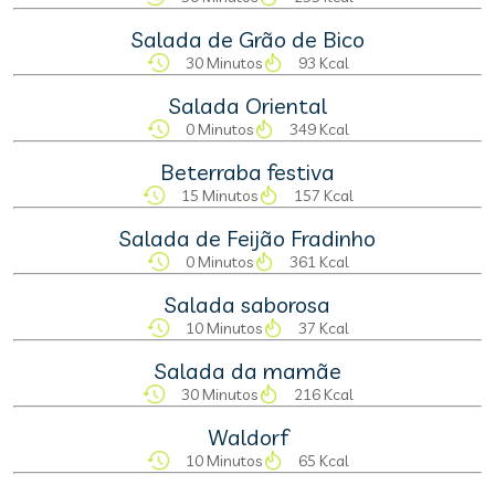
Salada de Grão de Bico
30 Minutos
93 Kcal
Salada Oriental
0 Minutos
349 Kcal
Beterraba festiva
15 Minutos
157 Kcal
Salada de Feijão Fradinho
0 Minutos
361 Kcal
Salada saborosa
10 Minutos
37 Kcal
Salada da mamãe
30 Minutos
216 Kcal
Waldorf
10 Minutos
65 Kcal