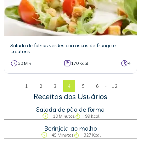
Salada de folhas verdes com iscas de frango e
croutons
30 Min
170 Kcal
4
...
1
2
3
4
5
6
12
Receitas dos Usuários
Salada de pão de forma
10 Minutos
99 Kcal
Berinjela ao molho
45 Minutos
327 Kcal