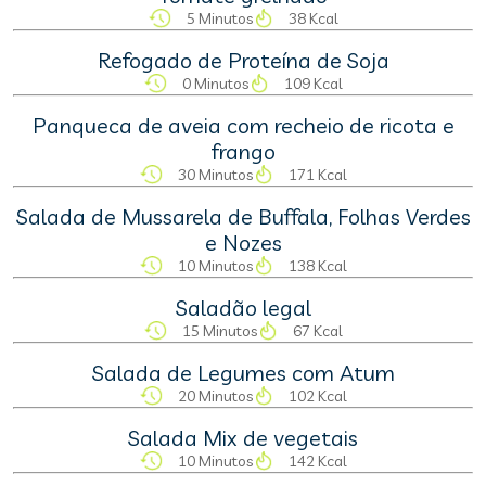
5 Minutos
38 Kcal
Refogado de Proteína de Soja
0 Minutos
109 Kcal
Panqueca de aveia com recheio de ricota e
frango
30 Minutos
171 Kcal
Salada de Mussarela de Buffala, Folhas Verdes
e Nozes
10 Minutos
138 Kcal
Saladão legal
15 Minutos
67 Kcal
Salada de Legumes com Atum
20 Minutos
102 Kcal
Salada Mix de vegetais
10 Minutos
142 Kcal