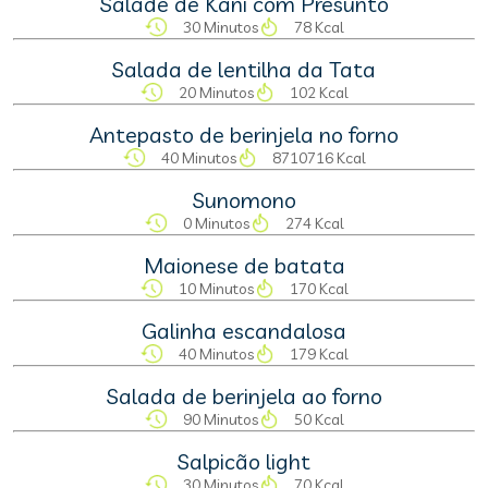
Salade de Kani com Presunto
30 Minutos
78 Kcal
Salada de lentilha da Tata
20 Minutos
102 Kcal
Antepasto de berinjela no forno
40 Minutos
8710716 Kcal
Sunomono
0 Minutos
274 Kcal
Maionese de batata
10 Minutos
170 Kcal
Galinha escandalosa
40 Minutos
179 Kcal
Salada de berinjela ao forno
90 Minutos
50 Kcal
Salpicão light
30 Minutos
70 Kcal