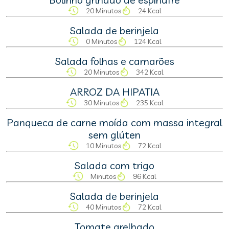
20 Minutos
24 Kcal
Salada de berinjela
0 Minutos
124 Kcal
Salada folhas e camarões
20 Minutos
342 Kcal
ARROZ DA HIPATIA
30 Minutos
235 Kcal
Panqueca de carne moída com massa integral
sem glúten
10 Minutos
72 Kcal
Salada com trigo
Minutos
96 Kcal
Salada de berinjela
40 Minutos
72 Kcal
Tomate grelhado