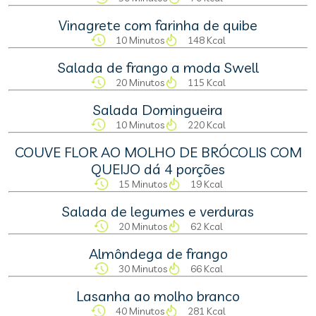
Vinagrete com farinha de quibe
10 Minutos
148 Kcal
Salada de frango a moda Swell
20 Minutos
115 Kcal
Salada Domingueira
10 Minutos
220 Kcal
COUVE FLOR AO MOLHO DE BRÓCOLIS COM
QUEIJO dá 4 porções
15 Minutos
19 Kcal
Salada de legumes e verduras
20 Minutos
62 Kcal
Almôndega de frango
30 Minutos
66 Kcal
Lasanha ao molho branco
40 Minutos
281 Kcal