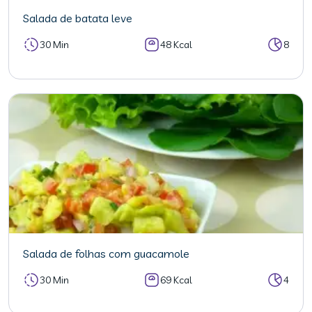
Salada de batata leve
30 Min
48 Kcal
8
Salada de folhas com guacamole
30 Min
69 Kcal
4