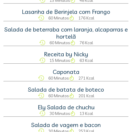
15 Minutos
48 Kcal
Lasanha de Berinjela com Frango
60 Minutos
176 Kcal
Salada de beterraba com laranja, alcaparras e
hortelã
60 Minutos
76 Kcal
Receita by Nicky
15 Minutos
63 Kcal
Caponata
60 Minutos
271 Kcal
Salada de batata de boteco
60 Minutos
201 Kcal
Ely Salada de chuchu
30 Minutos
13 Kcal
Salada de vagem e bacon
30 Minutos
253 Kcal