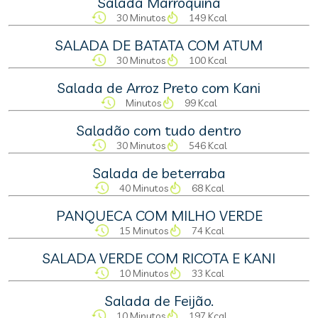
Salada Marroquina
30 Minutos
149 Kcal
SALADA DE BATATA COM ATUM
30 Minutos
100 Kcal
Salada de Arroz Preto com Kani
Minutos
99 Kcal
Saladão com tudo dentro
30 Minutos
546 Kcal
Salada de beterraba
40 Minutos
68 Kcal
PANQUECA COM MILHO VERDE
15 Minutos
74 Kcal
SALADA VERDE COM RICOTA E KANI
10 Minutos
33 Kcal
Salada de Feijão.
10 Minutos
197 Kcal