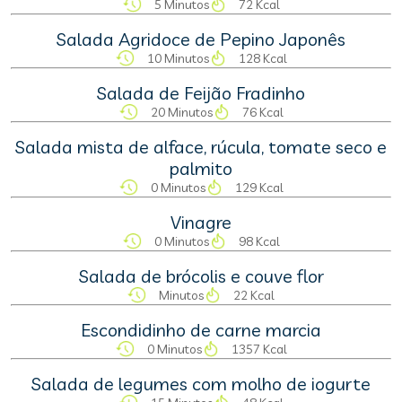
5 Minutos
72 Kcal
Salada Agridoce de Pepino Japonês
10 Minutos
128 Kcal
Salada de Feijão Fradinho
20 Minutos
76 Kcal
Salada mista de alface, rúcula, tomate seco e
palmito
0 Minutos
129 Kcal
Vinagre
0 Minutos
98 Kcal
Salada de brócolis e couve flor
Minutos
22 Kcal
Escondidinho de carne marcia
0 Minutos
1357 Kcal
Salada de legumes com molho de iogurte