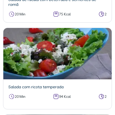
romã
20 Min
75 Kcal
2
Salada com ricota temperada
20 Min
94 Kcal
2