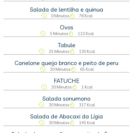
Salada de lentilha e quinua
0 Minutos
76 Kcal
Ovos
5 Minutos
122 Kcal
Tabule
25 Minutos
130 Kcal
Canelone queijo branco e peito de peru
30 Minutos
65 Kcal
FATUCHE
20 Minutos
1 Kcal
Salada sonumono
30 Minutos
317 Kcal
Salada de Abacaxi da Lígia
30 Minutos
145 Kcal