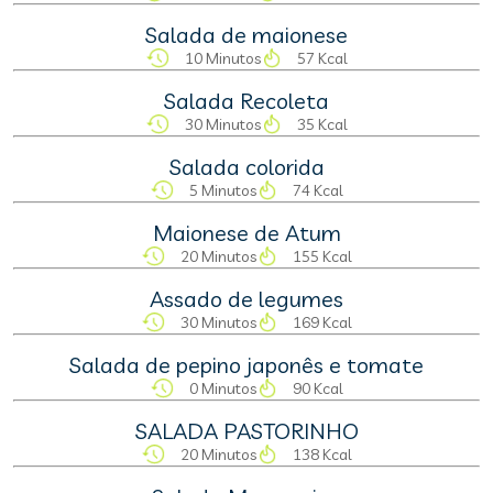
Salada de maionese
10 Minutos
57 Kcal
Salada Recoleta
30 Minutos
35 Kcal
Salada colorida
5 Minutos
74 Kcal
Maionese de Atum
20 Minutos
155 Kcal
Assado de legumes
30 Minutos
169 Kcal
Salada de pepino japonês e tomate
0 Minutos
90 Kcal
SALADA PASTORINHO
20 Minutos
138 Kcal