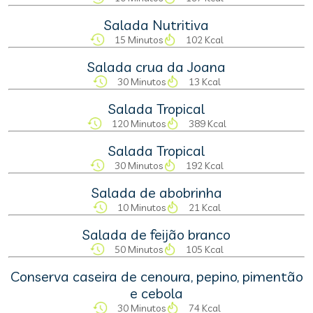
Salada Nutritiva
15 Minutos
102 Kcal
Salada crua da Joana
30 Minutos
13 Kcal
Salada Tropical
120 Minutos
389 Kcal
Salada Tropical
30 Minutos
192 Kcal
Salada de abobrinha
10 Minutos
21 Kcal
Salada de feijão branco
50 Minutos
105 Kcal
Conserva caseira de cenoura, pepino, pimentão
e cebola
30 Minutos
74 Kcal