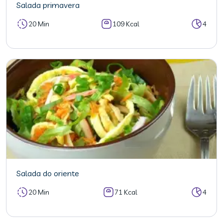
Salada primavera
20 Min
109 Kcal
4
Salada do oriente
20 Min
71 Kcal
4