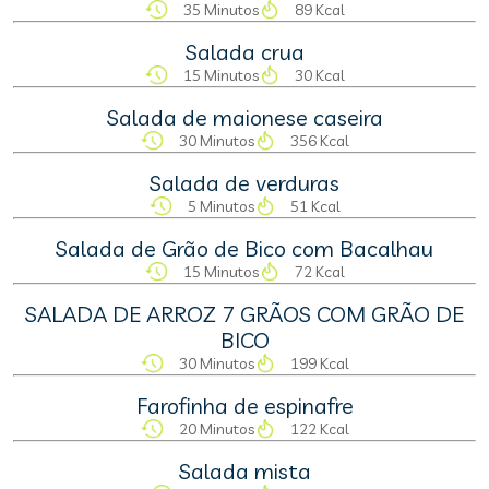
35 Minutos
89 Kcal
Salada crua
15 Minutos
30 Kcal
Salada de maionese caseira
30 Minutos
356 Kcal
Salada de verduras
5 Minutos
51 Kcal
Salada de Grão de Bico com Bacalhau
15 Minutos
72 Kcal
SALADA DE ARROZ 7 GRÃOS COM GRÃO DE
BICO
30 Minutos
199 Kcal
Farofinha de espinafre
20 Minutos
122 Kcal
Salada mista