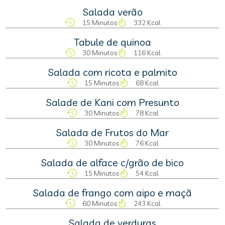
Salada verão
15 Minutos
332 Kcal
Tabule de quinoa
30 Minutos
116 Kcal
Salada com ricota e palmito
15 Minutos
68 Kcal
Salade de Kani com Presunto
30 Minutos
78 Kcal
Salada de Frutos do Mar
30 Minutos
76 Kcal
Salada de alface c/grão de bico
15 Minutos
54 Kcal
Salada de frango com aipo e maçã
60 Minutos
243 Kcal
Salada de verduras