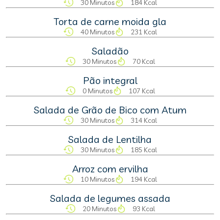
30 Minutos
184 Kcal
Torta de carne moida gla
40 Minutos
231 Kcal
Saladão
30 Minutos
70 Kcal
Pão integral
0 Minutos
107 Kcal
Salada de Grão de Bico com Atum
30 Minutos
314 Kcal
Salada de Lentilha
30 Minutos
185 Kcal
Arroz com ervilha
10 Minutos
194 Kcal
Salada de legumes assada
20 Minutos
93 Kcal