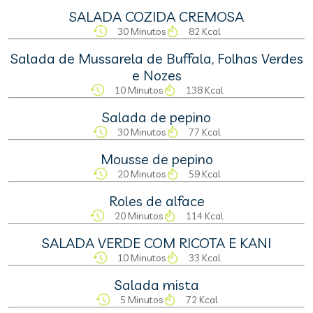
SALADA COZIDA CREMOSA
30 Minutos
82 Kcal
Salada de Mussarela de Buffala, Folhas Verdes
e Nozes
10 Minutos
138 Kcal
Salada de pepino
30 Minutos
77 Kcal
Mousse de pepino
20 Minutos
59 Kcal
Roles de alface
20 Minutos
114 Kcal
SALADA VERDE COM RICOTA E KANI
10 Minutos
33 Kcal
Salada mista
5 Minutos
72 Kcal