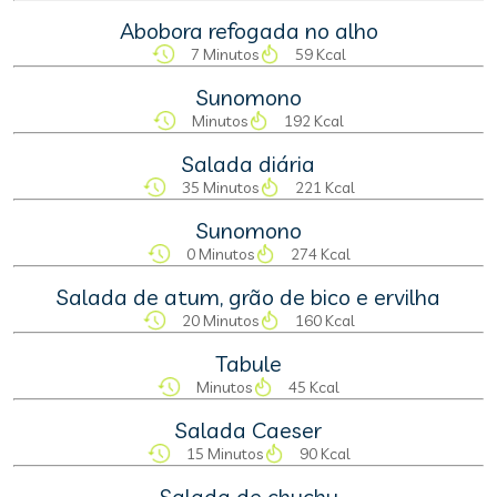
Abobora refogada no alho
7 Minutos
59 Kcal
Sunomono
Minutos
192 Kcal
Salada diária
35 Minutos
221 Kcal
Sunomono
0 Minutos
274 Kcal
Salada de atum, grão de bico e ervilha
20 Minutos
160 Kcal
Tabule
Minutos
45 Kcal
Salada Caeser
15 Minutos
90 Kcal
Salada de chuchu