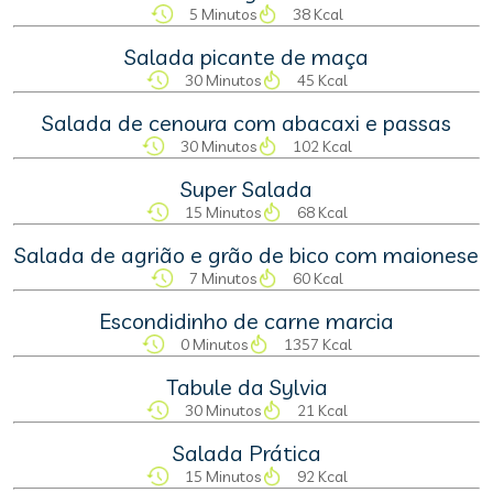
5 Minutos
38 Kcal
Salada picante de maça
30 Minutos
45 Kcal
Salada de cenoura com abacaxi e passas
30 Minutos
102 Kcal
Super Salada
15 Minutos
68 Kcal
Salada de agrião e grão de bico com maionese
7 Minutos
60 Kcal
Escondidinho de carne marcia
0 Minutos
1357 Kcal
Tabule da Sylvia
30 Minutos
21 Kcal
Salada Prática
15 Minutos
92 Kcal