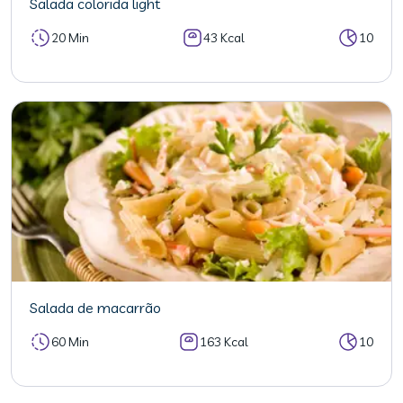
Salada colorida light
20 Min
43 Kcal
10
Salada de macarrão
60 Min
163 Kcal
10