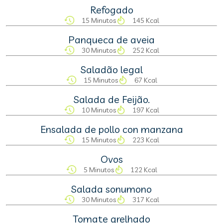
Refogado
15 Minutos
145 Kcal
Panqueca de aveia
30 Minutos
252 Kcal
Saladão legal
15 Minutos
67 Kcal
Salada de Feijão.
10 Minutos
197 Kcal
Ensalada de pollo con manzana
15 Minutos
223 Kcal
Ovos
5 Minutos
122 Kcal
Salada sonumono
30 Minutos
317 Kcal
Tomate grelhado