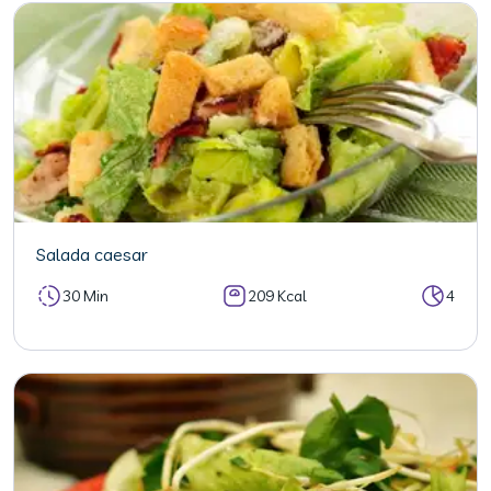
Salada caesar
30 Min
209 Kcal
4