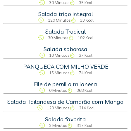
30 Minutos
35 Kcal
Salada trigo integral
120 Minutos
33 Kcal
Salada Tropical
30 Minutos
192 Kcal
Salada saborosa
10 Minutos
37 Kcal
PANQUECA COM MILHO VERDE
15 Minutos
74 Kcal
File de pernil a milanesa
0 Minutos
368 Kcal
Salada Tailandesa de Camarão com Manga
120 Minutos
214 Kcal
Salada favorita
3 Minutos
317 Kcal