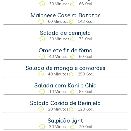
30 Minutos
66 Kcal
Maionese Caseira Batatas
60 Minutos
143 Kcal
Salada de berinjela
30 Minutos
75 Kcal
Omelete fit de forno
40 Minutos
60 Kcal
Salada de manga e camarões
40 Minutos
259 Kcal
Salada com Kani e Chia
10 Minutos
87 Kcal
Salada Cozida de Berinjela
20 Minutos
128 Kcal
Salpicão light
30 Minutos
70 Kcal