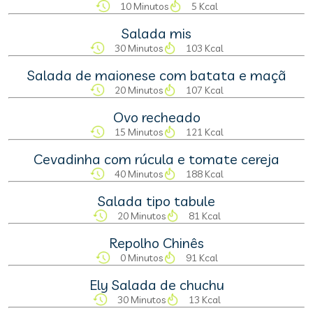
10 Minutos
5 Kcal
Salada mis
30 Minutos
103 Kcal
Salada de maionese com batata e maçã
20 Minutos
107 Kcal
Ovo recheado
15 Minutos
121 Kcal
Cevadinha com rúcula e tomate cereja
40 Minutos
188 Kcal
Salada tipo tabule
20 Minutos
81 Kcal
Repolho Chinês
0 Minutos
91 Kcal
Ely Salada de chuchu
30 Minutos
13 Kcal