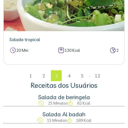
Salada tropical
20 Min
130 Kcal
2
...
1
2
3
4
5
12
Receitas dos Usuários
Salada de beringela
25 Minutos
62 Kcal
Salada Al badah
15 Minutos
169 Kcal