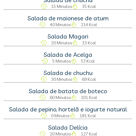
15 Minutos
35 Kcal
Salada de maionese de atum
40 Minutos
214 Kcal
Salada Magari
20 Minutos
33 Kcal
Salada de Acelga
5 Minutos
53 Kcal
Salada de chuchu
30 Minutos
69 Kcal
Salada de batata de boteco
60 Minutos
201 Kcal
Salada de pepino, hortelã e iogurte natural
0 Minutos
181 Kcal
Salada Delícia
20 Minutos
127 Kcal