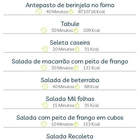
Antepasto de berinjela no forno
40 Minutos
8710716 Kcal
Tabule
30 Minutos
209 Kcal
Seleta caseira
20 Minutos
31 Kcal
Salada de macarrão com peito de frango
30 Minutos
131 Kcal
Salada de beterraba
40 Minutos
68 Kcal
Salada Mil folhas
15 Minutos
35 Kcal
Salada com peito de frango em cubos
10 Minutos
153 Kcal
Salada Recoleta