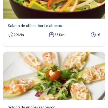
Salada de alface, kani e abacate
20 Min
53 Kcal
16
Salada de endívia recheada