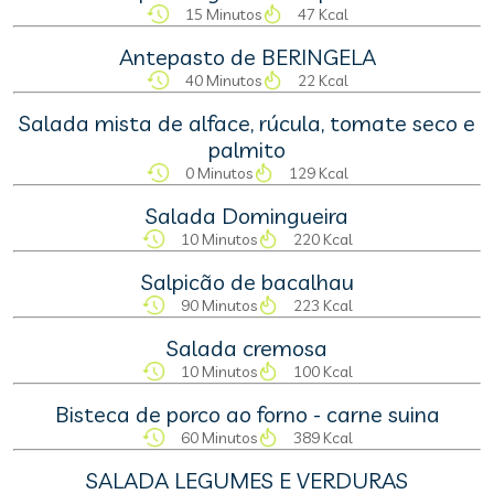
15 Minutos
47 Kcal
Antepasto de BERINGELA
40 Minutos
22 Kcal
Salada mista de alface, rúcula, tomate seco e
palmito
0 Minutos
129 Kcal
Salada Domingueira
10 Minutos
220 Kcal
Salpicão de bacalhau
90 Minutos
223 Kcal
Salada cremosa
10 Minutos
100 Kcal
Bisteca de porco ao forno - carne suina
60 Minutos
389 Kcal
SALADA LEGUMES E VERDURAS