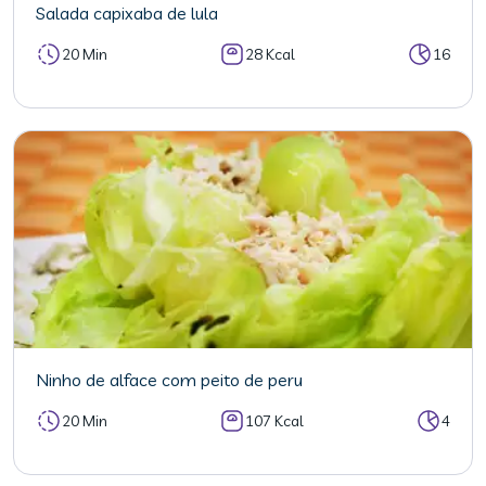
Salada capixaba de lula
20 Min
28 Kcal
16
Ninho de alface com peito de peru
20 Min
107 Kcal
4