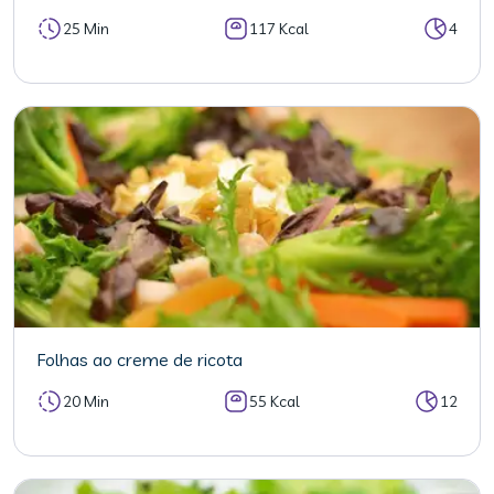
25 Min
117 Kcal
4
Folhas ao creme de ricota
20 Min
55 Kcal
12