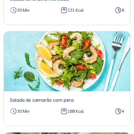
30 Min
131 Kcal
6
Salada de camarão com pera
30 Min
188 Kcal
4