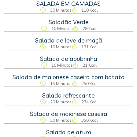
SALADA EM CAMADAS
30 Minutos
118 Kcal
Saladão Verde
10 Minutos
29 Kcal
Salada de leve de maçã
10 Minutos
131 Kcal
Salada de abobrinha
10 Minutos
21 Kcal
Salada de maionese caseira com batata
15 Minutos
250 Kcal
Salada refrescante
20 Minutos
234 Kcal
Salada de maionese caseira
30 Minutos
356 Kcal
Salada de atum