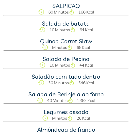
SALPICÃO
60 Minutos
166 Kcal
Salada de batata
10 Minutos
64 Kcal
Quinoa Carrot Slaw
Minutos
68 Kcal
Salada de Pepino
10 Minutos
44 Kcal
Saladão com tudo dentro
30 Minutos
546 Kcal
Salada de Berinjela ao forno
40 Minutos
2383 Kcal
Legumes assado
Minutos
26 Kcal
Almôndega de frango