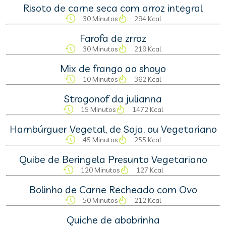
Risoto de carne seca com arroz integral
30 Minutos
294 Kcal
Farofa de zrroz
30 Minutos
219 Kcal
Mix de frango ao shoyo
10 Minutos
362 Kcal
Strogonof da julianna
15 Minutos
1472 Kcal
Hambúrguer Vegetal, de Soja, ou Vegetariano
45 Minutos
255 Kcal
Quibe de Beringela Presunto Vegetariano
120 Minutos
127 Kcal
Bolinho de Carne Recheado com Ovo
50 Minutos
212 Kcal
Quiche de abobrinha