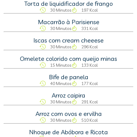
Torta de liquidificador de frango
30 Minutos
197 Kcal
Macarrão à Parisiense
30 Minutos
331 Kcal
Iscas com cream cheeese
30 Minutos
296 Kcal
Omelete colorido com queijo minas
15 Minutos
133 Kcal
Bife de panela
40 Minutos
177 Kcal
Arroz caipira
30 Minutos
291 Kcal
Arroz com ovos e ervilha
30 Minutos
510 Kcal
Nhoque de Abóbora e Ricota