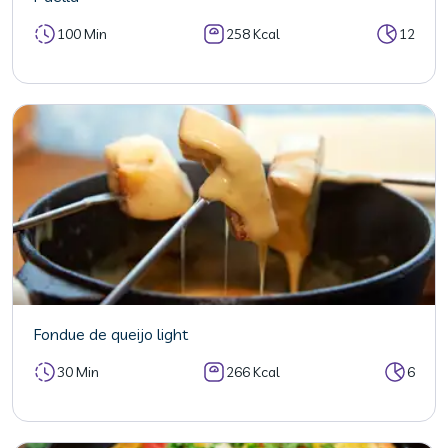
100 Min
258 Kcal
12
Fondue de queijo light
30 Min
266 Kcal
6