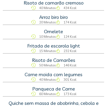
Risoto de camarão cremoso
40 Minutos
434 Kcal
Arroz biro biro
20 Minutos
174 Kcal
Omelete
10 Minutos
124 Kcal
Fritada de escarola light
15 Minutos
232 Kcal
Risoto de Camarões
50 Minutos
146 Kcal
Carne moida com legumes
40 Minutos
301 Kcal
Panqueca de Carne
60 Minutos
173 Kcal
Quiche sem massa de abobrinha, cebola e