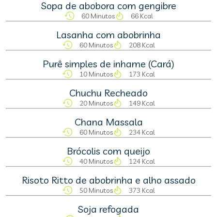
Sopa de abobora com gengibre
60 Minutos
66 Kcal
Lasanha com abobrinha
60 Minutos
208 Kcal
Purê simples de inhame (Cará)
10 Minutos
173 Kcal
Chuchu Recheado
20 Minutos
149 Kcal
Chana Massala
60 Minutos
234 Kcal
Brócolis com queijo
40 Minutos
124 Kcal
Risoto Ritto de abobrinha e alho assado
50 Minutos
373 Kcal
Soja refogada