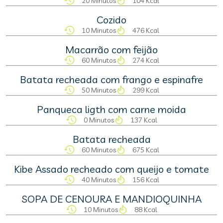
20 Minutos
104 Kcal
Cozido
10 Minutos
476 Kcal
Macarrão com feijão
60 Minutos
274 Kcal
Batata recheada com frango e espinafre
50 Minutos
299 Kcal
Panqueca ligth com carne moida
0 Minutos
137 Kcal
Batata recheada
60 Minutos
675 Kcal
Kibe Assado recheado com queijo e tomate
40 Minutos
156 Kcal
SOPA DE CENOURA E MANDIOQUINHA
10 Minutos
88 Kcal