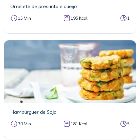
Omelete de presunto e queijo
15 Min
195 Kcal
1
Hambúrguer de Soja
30 Min
181 Kcal
5