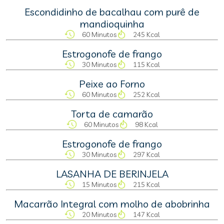
Escondidinho de bacalhau com purê de
mandioquinha
60 Minutos
245 Kcal
Estrogonofe de frango
30 Minutos
115 Kcal
Peixe ao Forno
60 Minutos
252 Kcal
Torta de camarão
60 Minutos
98 Kcal
Estrogonofe de frango
30 Minutos
297 Kcal
LASANHA DE BERINJELA
15 Minutos
215 Kcal
Macarrão Integral com molho de abobrinha
20 Minutos
147 Kcal