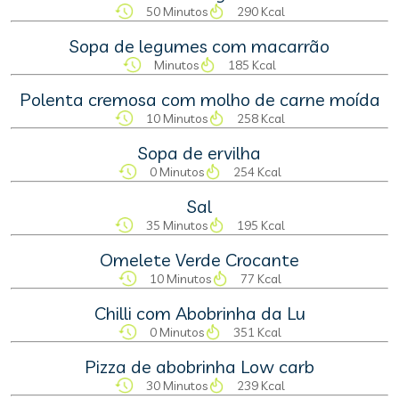
50 Minutos
290 Kcal
Sopa de legumes com macarrão
Minutos
185 Kcal
Polenta cremosa com molho de carne moída
10 Minutos
258 Kcal
Sopa de ervilha
0 Minutos
254 Kcal
Sal
35 Minutos
195 Kcal
Omelete Verde Crocante
10 Minutos
77 Kcal
Chilli com Abobrinha da Lu
0 Minutos
351 Kcal
Pizza de abobrinha Low carb
30 Minutos
239 Kcal