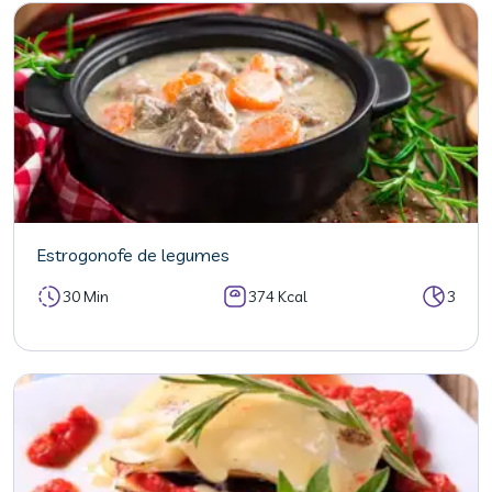
Estrogonofe de legumes
30 Min
374 Kcal
3