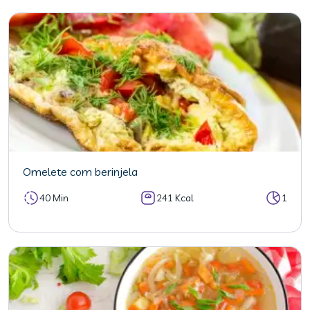
Omelete com berinjela
40 Min
241 Kcal
1