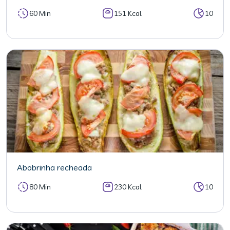
60 Min
151 Kcal
10
Abobrinha recheada
80 Min
230 Kcal
10