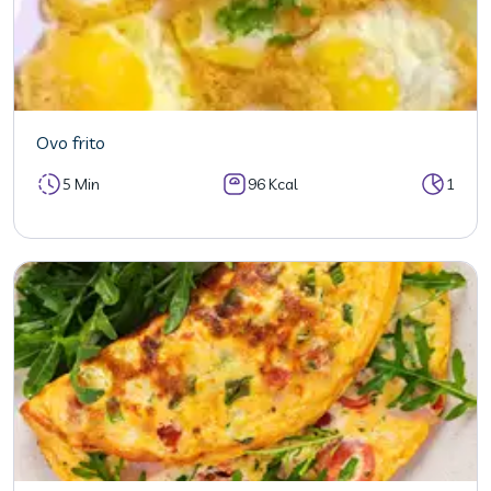
Ovo frito
5 Min
96 Kcal
1