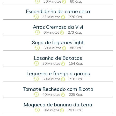
30 Minutos
60 Kcal
Escondidinho de carne seca
45 Minutos
220 Kcal
Arroz Cremoso da Vivi
0 Minutos
273 Kcal
Sopa de legumes light
60 Minutos
88 Kcal
Lasanha de Batatas
50 Minutos
154 Kcal
Legumes e frango a gomes
60 Minutos
218 Kcal
Tomate Recheado com Ricota
40 Minutos
225 Kcal
Moqueca de banana da terra
0 Minutos
203 Kcal