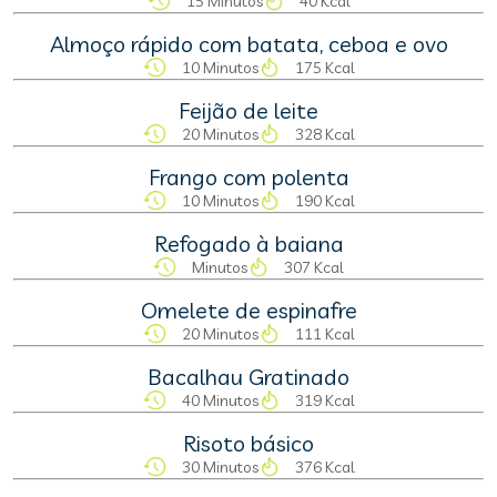
15 Minutos
40 Kcal
Almoço rápido com batata, ceboa e ovo
10 Minutos
175 Kcal
Feijão de leite
20 Minutos
328 Kcal
Frango com polenta
10 Minutos
190 Kcal
Refogado à baiana
Minutos
307 Kcal
Omelete de espinafre
20 Minutos
111 Kcal
Bacalhau Gratinado
40 Minutos
319 Kcal
Risoto básico
30 Minutos
376 Kcal