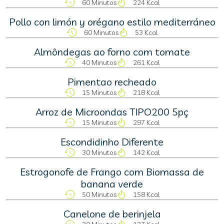
60 Minutos
224 Kcal
Pollo con limón y orégano estilo mediterráneo
60 Minutos
53 Kcal
Almôndegas ao forno com tomate
40 Minutos
261 Kcal
Pimentao recheado
15 Minutos
218 Kcal
Arroz de Microondas TIPO200 5pç
15 Minutos
297 Kcal
Escondidinho Diferente
30 Minutos
142 Kcal
Estrogonofe de Frango com Biomassa de
banana verde
50 Minutos
158 Kcal
Canelone de berinjela