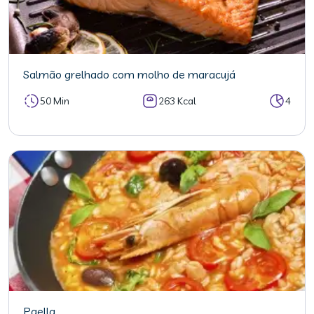
Salmão grelhado com molho de maracujá
50 Min
263 Kcal
4
Paella