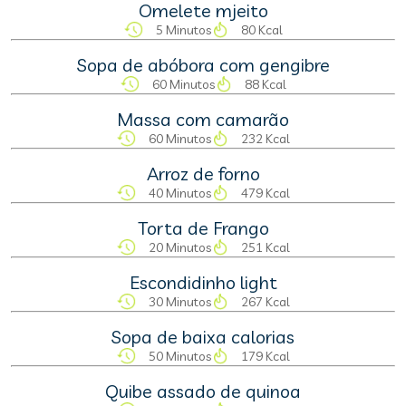
Omelete mjeito
5 Minutos
80 Kcal
Sopa de abóbora com gengibre
60 Minutos
88 Kcal
Massa com camarão
60 Minutos
232 Kcal
Arroz de forno
40 Minutos
479 Kcal
Torta de Frango
20 Minutos
251 Kcal
Escondidinho light
30 Minutos
267 Kcal
Sopa de baixa calorias
50 Minutos
179 Kcal
Quibe assado de quinoa