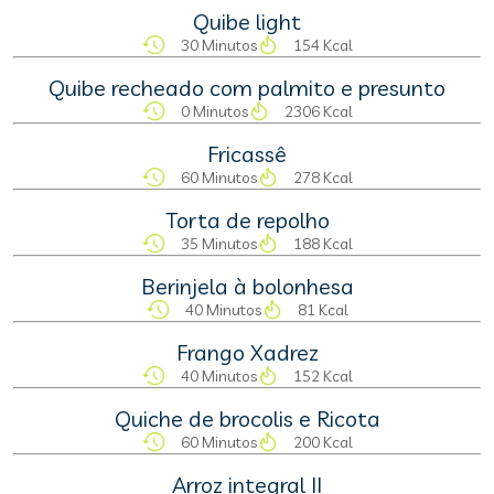
Quibe light
30 Minutos
154 Kcal
Quibe recheado com palmito e presunto
0 Minutos
2306 Kcal
Fricassê
60 Minutos
278 Kcal
Torta de repolho
35 Minutos
188 Kcal
Berinjela à bolonhesa
40 Minutos
81 Kcal
Frango Xadrez
40 Minutos
152 Kcal
Quiche de brocolis e Ricota
60 Minutos
200 Kcal
Arroz integral II