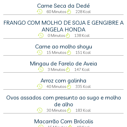
Carne Seca da Dedé
60 Minutos
228 Kcal
FRANGO COM MOLHO DE SOJA E GENGIBRE A
ANGELA HONDA
0 Minutos
138 Kcal
Carne ao molho shoyu
15 Minutos
151 Kcal
Mingau de Farelo de Aveia
3 Minutos
147 Kcal
Arroz com galinha
40 Minutos
335 Kcal
Ovos assados com presunto ao sugo e molho
de alho
30 Minutos
183 Kcal
Macarrão Com Brócolis