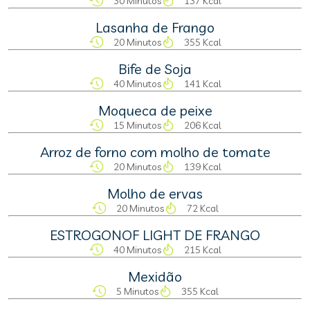
30 Minutos
137 Kcal
Lasanha de Frango
20 Minutos
355 Kcal
Bife de Soja
40 Minutos
141 Kcal
Moqueca de peixe
15 Minutos
206 Kcal
Arroz de forno com molho de tomate
20 Minutos
139 Kcal
Molho de ervas
20 Minutos
72 Kcal
ESTROGONOF LIGHT DE FRANGO
40 Minutos
215 Kcal
Mexidão
5 Minutos
355 Kcal