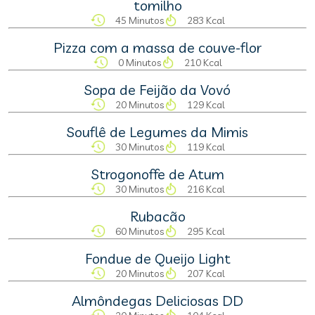
tomilho
45 Minutos
283 Kcal
Pizza com a massa de couve-flor
0 Minutos
210 Kcal
Sopa de Feijão da Vovó
20 Minutos
129 Kcal
Souflê de Legumes da Mimis
30 Minutos
119 Kcal
Strogonoffe de Atum
30 Minutos
216 Kcal
Rubacão
60 Minutos
295 Kcal
Fondue de Queijo Light
20 Minutos
207 Kcal
Almôndegas Deliciosas DD