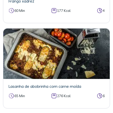
Frango xadrez
60 Min
177 Kcal
4
Lasanha de abobrinha com carne moída
65 Min
276 Kcal
6