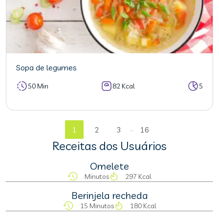
Sopa de legumes
50 Min
82 Kcal
5
...
1
2
3
16
Receitas dos Usuários
Omelete
Minutos
297 Kcal
Berinjela recheda
15 Minutos
180 Kcal