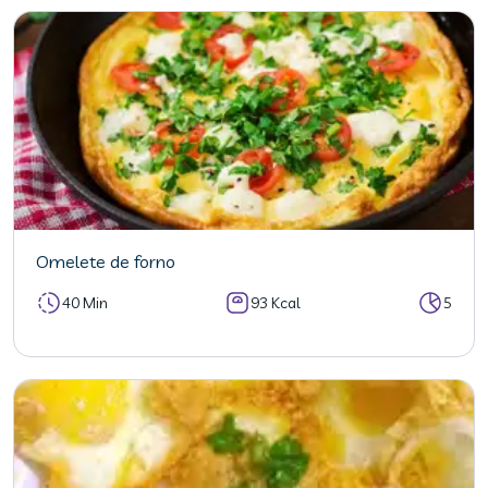
Omelete de forno
40 Min
93 Kcal
5