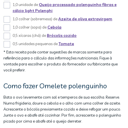
1,0 unidade de
Queijo processado polenguinho fibras e
cálcio light Polenghi
1,0 colher (sobremesa) de
Azeite de oliva extravirgem
1,0 colher (sopa) de
Cebola
0,5 xícaras (chá) de
Brócolis cozido
0,5 unidades pequenas de
Tomate
* Esta receita pode conter sugestões de marcas somente para
referência para o cálculo das informações nutricionais. Fique à
vontade para escolher o produto do fornecedor ou fabricante que
você preferir.
Como fazer Omelete polenguinho
Bata o ovo levemente com sal e temperos de sua escolha. Reserve.
Numa frigideria, doure a cebola e o alho com uma colher de azeite.
Acrescente o bócolis previamente cozido e deixe refogar um pouco.
Junte o ovo e abafe até cozinhar. Por fim, acrescente o polenguinho
picado por cima e abafe até o queijo derreter.