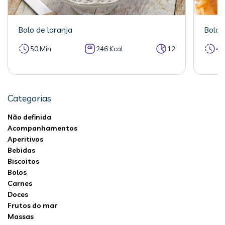
Bolo de laranja
Bolo 
50 Min
246 Kcal
12
40
Categorias
Não definida
Acompanhamentos
Aperitivos
Bebidas
Biscoitos
Bolos
Carnes
Doces
Frutos do mar
Massas