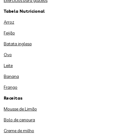
Exercícios para glúteos
Tabela Nutricional
Arroz
Feijão
Batata inglesa
Ovo
Leite
Banana
Frango
Receitas
Mousse de Limão
Bolo de cenoura
Creme de milho