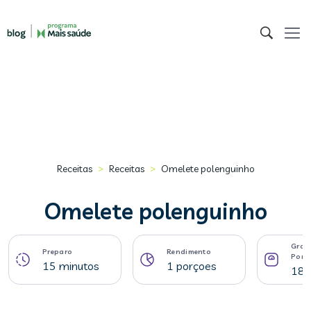
>
>
Receitas
Receitas
Omelete polenguinho
Omelete polenguinho
Gram
Preparo
Rendimento
Porç
15 minutos
1 porçoes
185