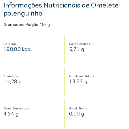
Informações Nutricionais de Omelete
polenguinho
Gramas por Porção:
185 g
Calorias
Carboidratos
198,80 kcal
6,71 g
Proteínas
Gorduras Totais
11,28 g
13,23 g
Gord. Saturadas
Gord. Trans
4,34 g
0,00 g