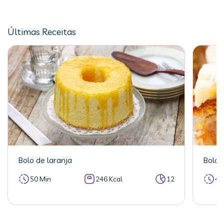
Últimas Receitas
Bolo de laranja
Bolo 
50 Min
246 Kcal
12
40