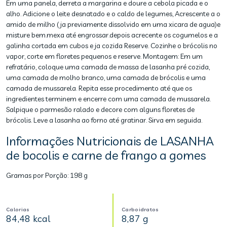
Em uma panela, derreta a margarina e doure a cebola picada e o
alho. Adicione o leite desnatado e o caldo de legumes, Acrescente a o
amido de milho (ja previamente dissolvido em uma xicara de agua)e
misture bem.mexa até engrossar.depois acrecente os cogumelos e a
galinha cortada em cubos e ja cozida Reserve. Cozinhe o brócolis no
vapor, corte em floretes pequenos e reserve. Montagem: Em um
refratário, coloque uma camada de massa de lasanha pré cozida,
uma camada de molho branco, uma camada de brócolis e uma
camada de mussarela. Repita esse procedimento até que os
ingredientes terminem e encerre com uma camada de mussarela.
Salpique o parmesão ralado e decore com alguns floretes de
brócolis. Leve a lasanha ao forno até gratinar. Sirva em seguida.
Informações Nutricionais de LASANHA
de bocolis e carne de frango a gomes
Gramas por Porção:
198 g
Calorias
Carboidratos
84,48 kcal
8,87 g