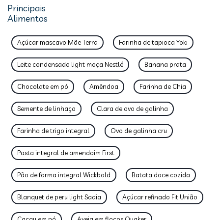
Principais
Alimentos
Açúcar mascavo Mãe Terra
Farinha de tapioca Yoki
Leite condensado light moça Nestlé
Banana prata
Chocolate em pó
Amêndoa
Farinha de Chia
Semente de linhaça
Clara de ovo de galinha
Farinha de trigo integral
Ovo de galinha cru
Pasta integral de amendoim First
Pão de forma integral Wickbold
Batata doce cozida
Blanquet de peru light Sadia
Açúcar refinado Fit União
Cacau em pó
Aveia em flocos Quaker