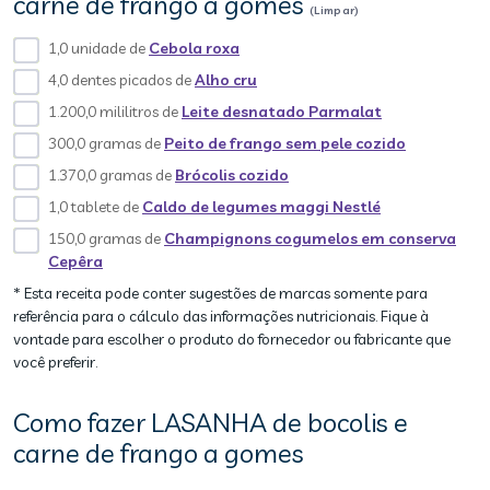
carne de frango a gomes
(Limpar)
1,0 unidade de
Cebola roxa
4,0 dentes picados de
Alho cru
1.200,0 mililitros de
Leite desnatado Parmalat
300,0 gramas de
Peito de frango sem pele cozido
1.370,0 gramas de
Brócolis cozido
1,0 tablete de
Caldo de legumes maggi Nestlé
150,0 gramas de
Champignons cogumelos em conserva
Cepêra
* Esta receita pode conter sugestões de marcas somente para
referência para o cálculo das informações nutricionais. Fique à
vontade para escolher o produto do fornecedor ou fabricante que
você preferir.
Como fazer LASANHA de bocolis e
carne de frango a gomes