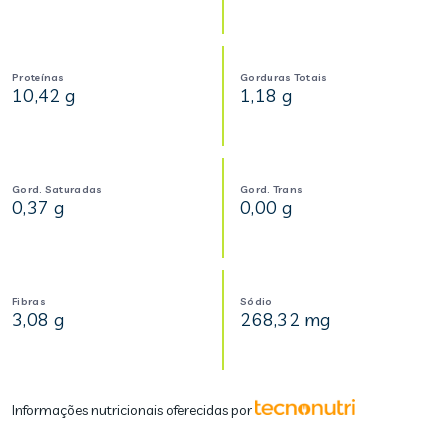
Proteínas
Gorduras Totais
10,42 g
1,18 g
Gord. Saturadas
Gord. Trans
0,37 g
0,00 g
Fibras
Sódio
3,08 g
268,32 mg
Informações nutricionais oferecidas por