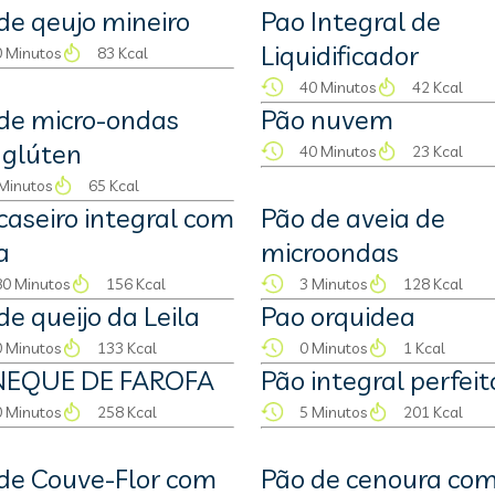
de qeujo mineiro
Pao Integral de
Liquidificador
 Minutos
83 Kcal
40 Minutos
42 Kcal
de micro-ondas
Pão nuvem
 glúten
40 Minutos
23 Kcal
Minutos
65 Kcal
caseiro integral com
Pão de aveia de
a
microondas
0 Minutos
156 Kcal
3 Minutos
128 Kcal
de queijo da Leila
Pao orquidea
 Minutos
133 Kcal
0 Minutos
1 Kcal
NEQUE DE FAROFA
Pão integral perfeit
 Minutos
258 Kcal
5 Minutos
201 Kcal
de Couve-Flor com
Pão de cenoura co