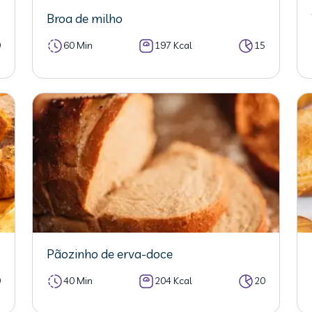
Broa de milho
0
60 Min
197 Kcal
15
Pãozinho de erva-doce
0
40 Min
204 Kcal
20