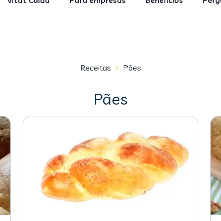
Vitat Cuida
Para empresas
Benefícios
Perg
Receitas
Pães
>
Pães