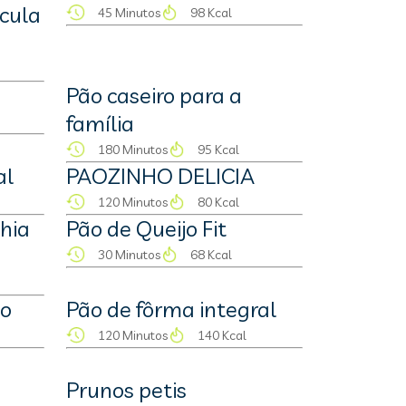
écula
45 Minutos
98 Kcal
Pão caseiro para a
família
180 Minutos
95 Kcal
al
PAOZINHO DELICIA
120 Minutos
80 Kcal
hia
Pão de Queijo Fit
30 Minutos
68 Kcal
jo
Pão de fôrma integral
120 Minutos
140 Kcal
Prunos petis