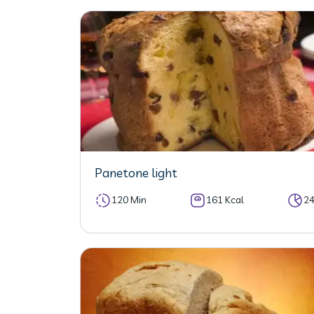
Panetone light
120 Min
161 Kcal
2