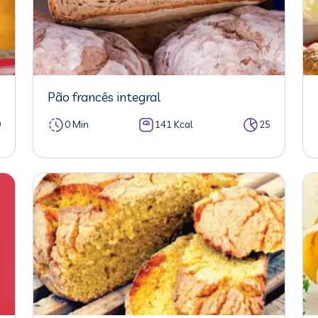
Pão francês integral
0
0 Min
141 Kcal
25