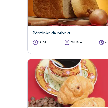
Pãozinho de cebola
30 Min
261 Kcal
2