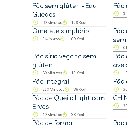
Pão sem glúten - Edu
Pão 
Guedes
30
60 Minutos
129 Kcal
Omelete simplório
Pão 
sem
5 Minutos
109 Kcal
0 
Pão sírio vegano sem
Pão 
glúten
avei
60 Minutos
15 Kcal
18
Pão Integral
Pão 
210 Minutos
86 Kcal
30
Pão de Queijo Light com
CHI
Ervas
30
40 Minutos
38 Kcal
Pão de forma
Pao 