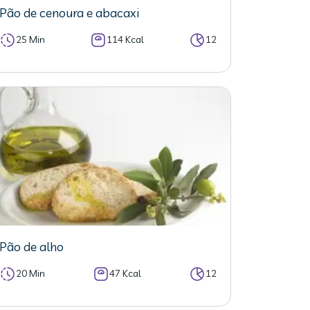
Pão de cenoura e abacaxi
25 Min
114 Kcal
12
Pão de alho
20 Min
47 Kcal
12