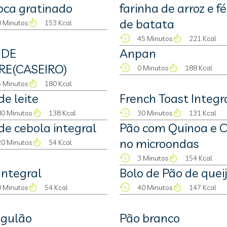
oca gratinado
farinha de arroz e f
de batata
 Minutos
153 Kcal
45 Minutos
221 Kcal
 DE
Anpan
RE(CASEIRO)
0 Minutos
188 Kcal
 Minutos
180 Kcal
de leite
French Toast Integr
0 Minutos
138 Kcal
30 Minutos
131 Kcal
de cebola integral
Pão com Quinoa e C
no microondas
0 Minutos
54 Kcal
3 Minutos
154 Kcal
Integral
Bolo de Pão de quei
 Minutos
54 Kcal
40 Minutos
147 Kcal
gulão
Pão branco