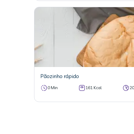
Pãozinho rápido
0 Min
161 Kcal
2