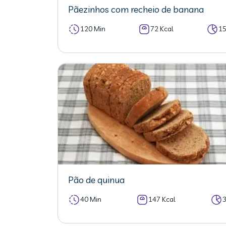
Pãezinhos com recheio de banana
120 Min
72 Kcal
1
Pão de quinua
40 Min
147 Kcal