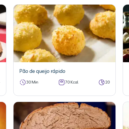
Pão de queijo rápido
4
30 Min
70 Kcal
20