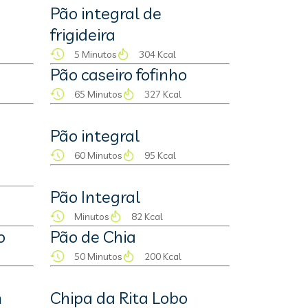
Pão integral de
frigideira
5 Minutos
304 Kcal
Pão caseiro fofinho
65 Minutos
327 Kcal
Pão integral
60 Minutos
95 Kcal
Pão Integral
Minutos
82 Kcal
o
Pão de Chia
50 Minutos
200 Kcal
m
Chipa da Rita Lobo