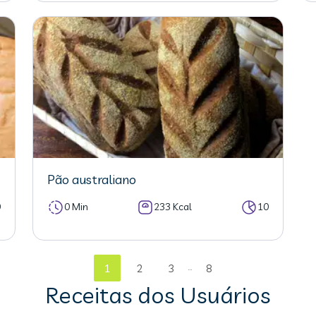
Pão australiano
0
0 Min
233 Kcal
10
...
1
2
3
8
Receitas dos Usuários