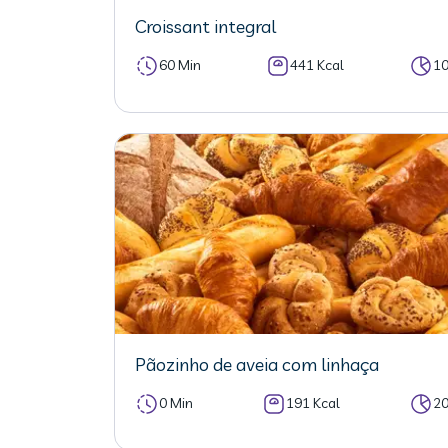
Croissant integral
60 Min
441 Kcal
1
Pãozinho de aveia com linhaça
0 Min
191 Kcal
2