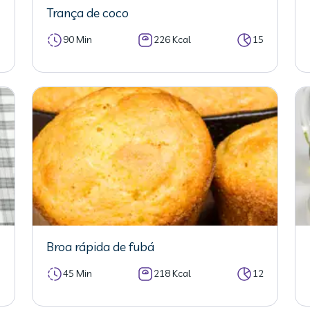
Trança de coco
5
90 Min
226 Kcal
15
Broa rápida de fubá
3
45 Min
218 Kcal
12