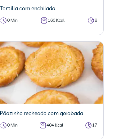
Tortilla com enchilada
0 Min
160 Kcal
8
Pãozinho recheado com goiabada
0 Min
404 Kcal
17