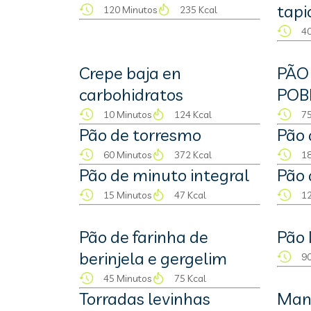
tapi
120 Minutos
235 Kcal
40
Crepe baja en
PÃO
carbohidratos
POB
10 Minutos
124 Kcal
75
Pão de torresmo
Pão 
60 Minutos
372 Kcal
18
Pão de minuto integral
Pão 
15 Minutos
47 Kcal
12
Pão de farinha de
Pão 
berinjela e gergelim
90
45 Minutos
75 Kcal
Torradas levinhas
Man