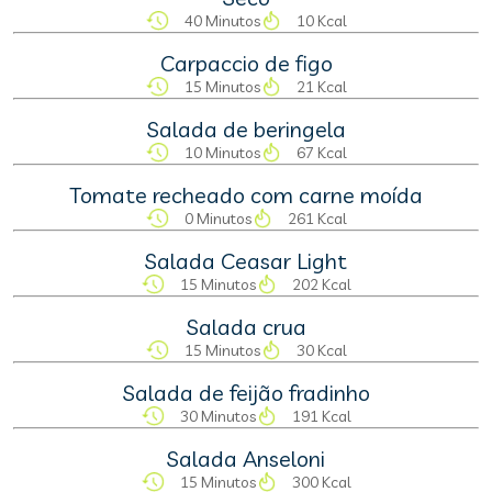
40 Minutos
10 Kcal
Carpaccio de figo
15 Minutos
21 Kcal
Salada de beringela
10 Minutos
67 Kcal
Tomate recheado com carne moída
0 Minutos
261 Kcal
Salada Ceasar Light
15 Minutos
202 Kcal
Salada crua
15 Minutos
30 Kcal
Salada de feijão fradinho
30 Minutos
191 Kcal
Salada Anseloni
15 Minutos
300 Kcal