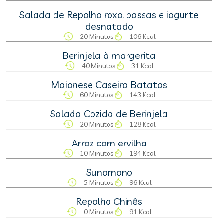
Salada de Repolho roxo, passas e iogurte
desnatado
20 Minutos
106 Kcal
Berinjela à margerita
40 Minutos
31 Kcal
Maionese Caseira Batatas
60 Minutos
143 Kcal
Salada Cozida de Berinjela
20 Minutos
128 Kcal
Arroz com ervilha
10 Minutos
194 Kcal
Sunomono
5 Minutos
96 Kcal
Repolho Chinês
0 Minutos
91 Kcal