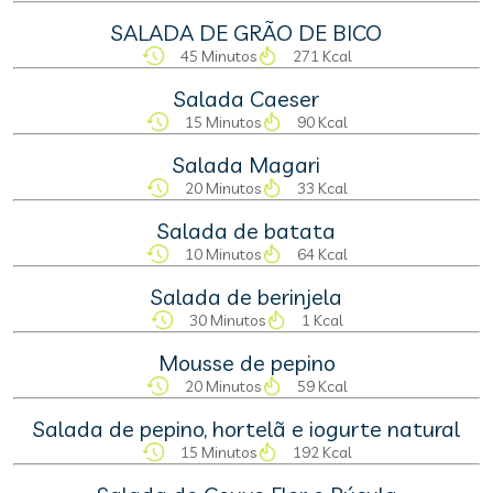
SALADA DE GRÃO DE BICO
45 Minutos
271 Kcal
Salada Caeser
15 Minutos
90 Kcal
Salada Magari
20 Minutos
33 Kcal
Salada de batata
10 Minutos
64 Kcal
Salada de berinjela
30 Minutos
1 Kcal
Mousse de pepino
20 Minutos
59 Kcal
Salada de pepino, hortelã e iogurte natural
15 Minutos
192 Kcal