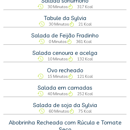
Salada sonumono
30 Minutos
317 Kcal
Tabule da Sylvia
30 Minutos
21 Kcal
Salada de Feijão Fradinho
0 Minutos
361 Kcal
Salada cenoura e acelga
10 Minutos
132 Kcal
Ovo recheado
15 Minutos
121 Kcal
Salada em camadas
40 Minutos
252 Kcal
Salada de soja da Sylvia
60 Minutos
75 Kcal
Abobrinha Recheada com Rúcula e Tomate
Seco