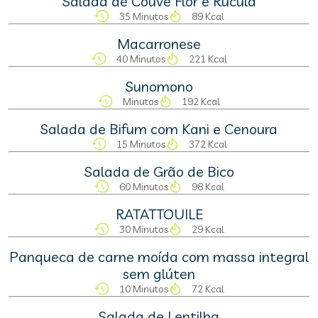
Salada de Couve Flor e Rúcula
35 Minutos
89 Kcal
Macarronese
40 Minutos
221 Kcal
Sunomono
Minutos
192 Kcal
Salada de Bifum com Kani e Cenoura
15 Minutos
372 Kcal
Salada de Grão de Bico
60 Minutos
98 Kcal
RATATTOUILE
30 Minutos
29 Kcal
Panqueca de carne moída com massa integral
sem glúten
10 Minutos
72 Kcal
Salada de Lentilha