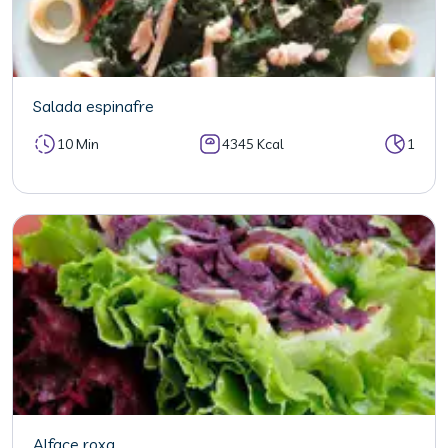
Salada espinafre
10 Min
4345 Kcal
1
Alface roxa