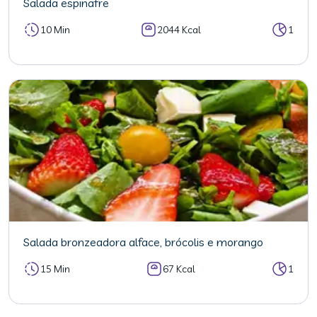
Salada espinafre
10 Min
2044 Kcal
1
Salada bronzeadora alface, brócolis e morango
15 Min
67 Kcal
1