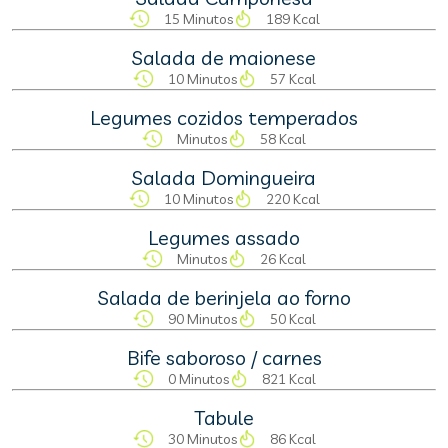
15 Minutos
189 Kcal
Salada de maionese
10 Minutos
57 Kcal
Legumes cozidos temperados
Minutos
58 Kcal
Salada Domingueira
10 Minutos
220 Kcal
Legumes assado
Minutos
26 Kcal
Salada de berinjela ao forno
90 Minutos
50 Kcal
Bife saboroso / carnes
0 Minutos
821 Kcal
Tabule
30 Minutos
86 Kcal