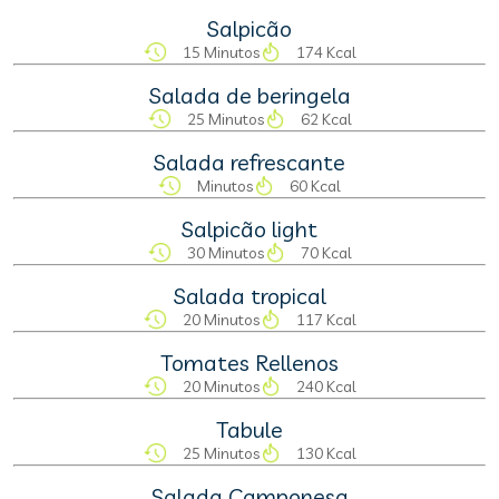
Salpicão
15 Minutos
174 Kcal
Salada de beringela
25 Minutos
62 Kcal
Salada refrescante
Minutos
60 Kcal
Salpicão light
30 Minutos
70 Kcal
Salada tropical
20 Minutos
117 Kcal
Tomates Rellenos
20 Minutos
240 Kcal
Tabule
25 Minutos
130 Kcal
Salada Camponesa