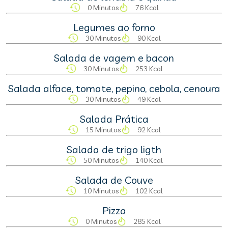
0 Minutos
76 Kcal
Legumes ao forno
30 Minutos
90 Kcal
Salada de vagem e bacon
30 Minutos
253 Kcal
Salada alface, tomate, pepino, cebola, cenoura
30 Minutos
49 Kcal
Salada Prática
15 Minutos
92 Kcal
Salada de trigo ligth
50 Minutos
140 Kcal
Salada de Couve
10 Minutos
102 Kcal
Pizza
0 Minutos
285 Kcal