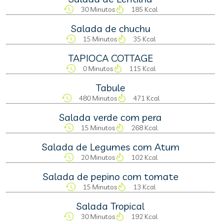
30 Minutos
185 Kcal
Salada de chuchu
15 Minutos
35 Kcal
TAPIOCA COTTAGE
0 Minutos
115 Kcal
Tabule
480 Minutos
471 Kcal
Salada verde com pera
15 Minutos
268 Kcal
Salada de Legumes com Atum
20 Minutos
102 Kcal
Salada de pepino com tomate
15 Minutos
13 Kcal
Salada Tropical
30 Minutos
192 Kcal