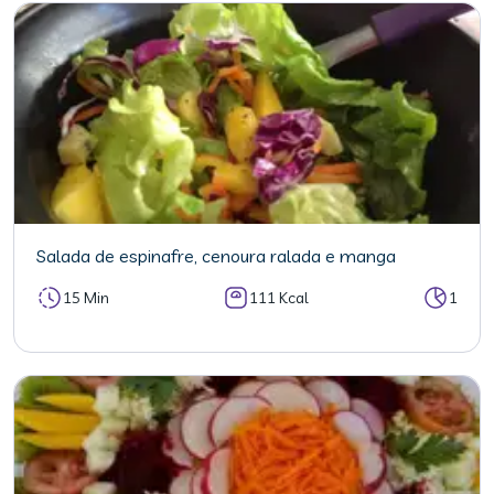
Salada de espinafre, cenoura ralada e manga
15 Min
111 Kcal
1