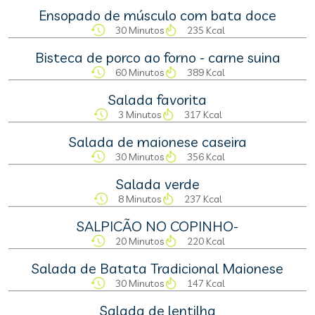
Ensopado de músculo com bata doce
30 Minutos
235 Kcal
Bisteca de porco ao forno - carne suina
60 Minutos
389 Kcal
Salada favorita
3 Minutos
317 Kcal
Salada de maionese caseira
30 Minutos
356 Kcal
Salada verde
8 Minutos
237 Kcal
SALPICÃO NO COPINHO-
20 Minutos
220 Kcal
Salada de Batata Tradicional Maionese
30 Minutos
147 Kcal
Salada de lentilha