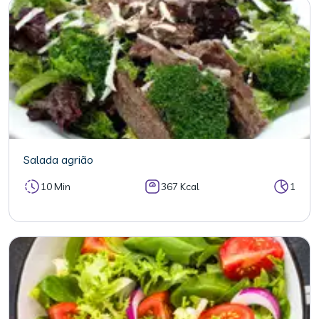
Salada agrião
10 Min
367 Kcal
1