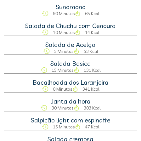
Sunomono
90 Minutos
65 Kcal
Salada de Chuchu com Cenoura
10 Minutos
14 Kcal
Salada de Acelga
5 Minutos
53 Kcal
Salada Basica
15 Minutos
131 Kcal
Bacalhoada dos Laranjeira
0 Minutos
341 Kcal
Janta da hora
30 Minutos
303 Kcal
Salpicão light com espinafre
15 Minutos
47 Kcal
Salada cremosa