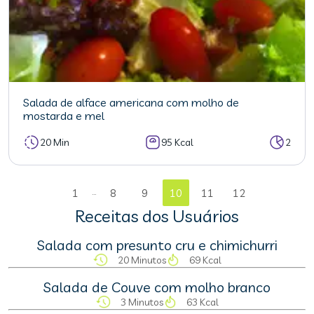
Salada de alface americana com molho de
mostarda e mel
20 Min
95 Kcal
2
...
1
8
9
10
11
12
Receitas dos Usuários
Salada com presunto cru e chimichurri
20 Minutos
69 Kcal
Salada de Couve com molho branco
3 Minutos
63 Kcal