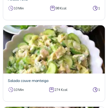
10 Min
98 Kcal
1
Salada couve manteiga
10 Min
274 Kcal
1