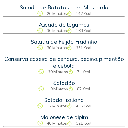
Salada de Batatas com Mostarda
20 Minutos
142 Kcal
Assado de legumes
30 Minutos
169 Kcal
Salada de Feijão Fradinho
30 Minutos
351 Kcal
Conserva caseira de cenoura, pepino, pimentão
e cebola
30 Minutos
74 Kcal
Saladão
10 Minutos
87 Kcal
Salada Italiana
12 Minutos
455 Kcal
Maionese de aipim
40 Minutos
121 Kcal