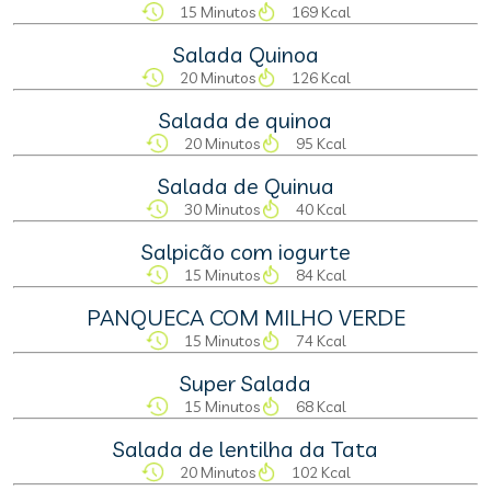
15 Minutos
169 Kcal
Salada Quinoa
20 Minutos
126 Kcal
Salada de quinoa
20 Minutos
95 Kcal
Salada de Quinua
30 Minutos
40 Kcal
Salpicão com iogurte
15 Minutos
84 Kcal
PANQUECA COM MILHO VERDE
15 Minutos
74 Kcal
Super Salada
15 Minutos
68 Kcal
Salada de lentilha da Tata
20 Minutos
102 Kcal