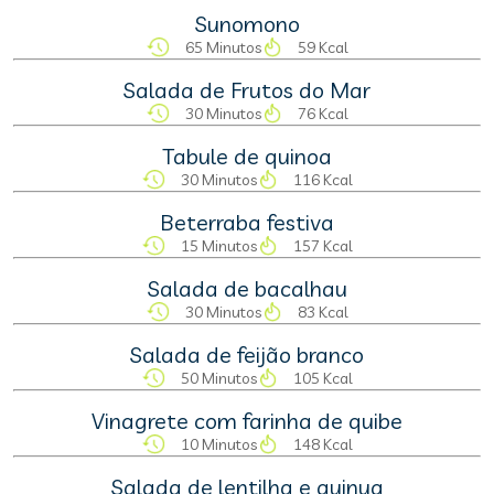
Sunomono
65 Minutos
59 Kcal
Salada de Frutos do Mar
30 Minutos
76 Kcal
Tabule de quinoa
30 Minutos
116 Kcal
Beterraba festiva
15 Minutos
157 Kcal
Salada de bacalhau
30 Minutos
83 Kcal
Salada de feijão branco
50 Minutos
105 Kcal
Vinagrete com farinha de quibe
10 Minutos
148 Kcal
Salada de lentilha e quinua