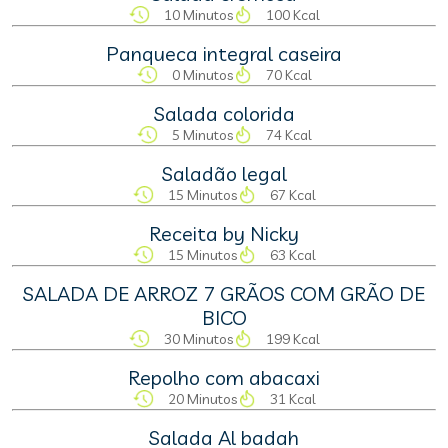
10 Minutos
100 Kcal
Panqueca integral caseira
0 Minutos
70 Kcal
Salada colorida
5 Minutos
74 Kcal
Saladão legal
15 Minutos
67 Kcal
Receita by Nicky
15 Minutos
63 Kcal
SALADA DE ARROZ 7 GRÃOS COM GRÃO DE
BICO
30 Minutos
199 Kcal
Repolho com abacaxi
20 Minutos
31 Kcal
Salada Al badah