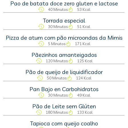
Pao de batata doce zero gluten e lactose
40 Minutos
53 Kcal
Torrada especial
30 Minutos
51 Kcal
Pizza de atum com pão microondas da Mimis
5 Minutos
171 Kcal
Pãezinhos amanteigados
120 Minutos
125 Kcal
Pão de queijo de liquidificador
50 Minutos
124 Kcal
Pan Bajo en Carbohidratos
30 Minutos
49 Kcal
Pão de Leite sem Glúten
180 Minutos
133 Kcal
Tapioca com queijo coalho