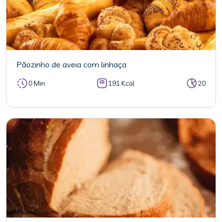
Pãozinho de aveia com linhaça
0 Min
191 Kcal
20