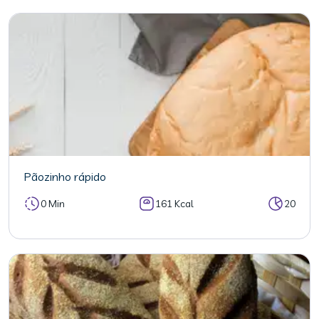
Pãozinho rápido
0 Min
161 Kcal
20