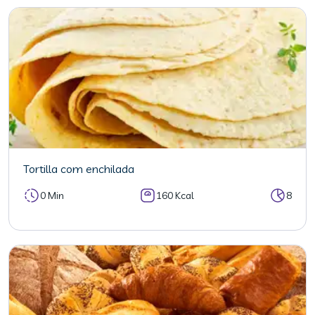
Tortilla com enchilada
0 Min
160 Kcal
8