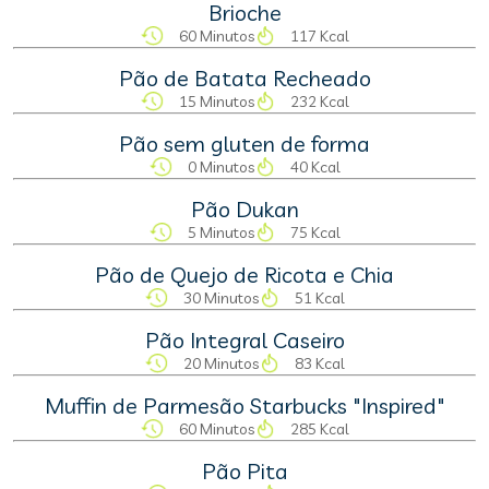
Brioche
60 Minutos
117 Kcal
Pão de Batata Recheado
15 Minutos
232 Kcal
Pão sem gluten de forma
0 Minutos
40 Kcal
Pão Dukan
5 Minutos
75 Kcal
Pão de Quejo de Ricota e Chia
30 Minutos
51 Kcal
Pão Integral Caseiro
20 Minutos
83 Kcal
Muffin de Parmesão Starbucks "Inspired"
60 Minutos
285 Kcal
Pão Pita