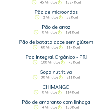
45 Minutos
1527 Kcal
Pão de microondas
2 Minutos
52 Kcal
Pão de arroz
0 Minutos
191 Kcal
Pão de batata doce sem glútem
60 Minutos
117 Kcal
Pao Integral Orgânico - PRI
100 Minutos
75 Kcal
Sopa nutritiva
30 Minutos
211 Kcal
CHIMANGO
0 Minutos
114 Kcal
Pão de amaranto com linhaça
4 Minutos
150 Kcal