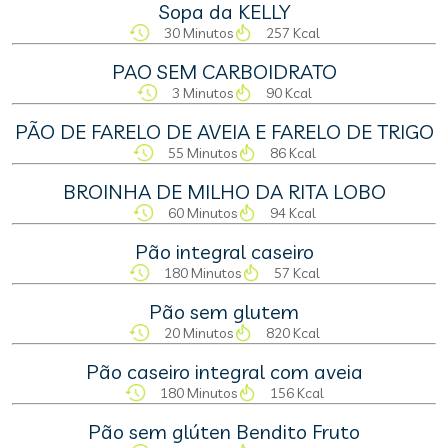
Sopa da KELLY
30 Minutos
257 Kcal
PAO SEM CARBOIDRATO
3 Minutos
90 Kcal
PÃO DE FARELO DE AVEIA E FARELO DE TRIGO
55 Minutos
86 Kcal
BROINHA DE MILHO DA RITA LOBO
60 Minutos
94 Kcal
Pão integral caseiro
180 Minutos
57 Kcal
Pão sem glutem
20 Minutos
820 Kcal
Pão caseiro integral com aveia
180 Minutos
156 Kcal
Pão sem glúten Bendito Fruto