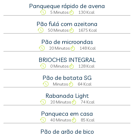
Panqueque rápido de avena
5 Minutos
130 Kcal
Pão fulá com azeitona
50 Minutos
1675 Kcal
Pão de microondas
20 Minutos
148 Kcal
BRIOCHES INTEGRAL
0 Minutos
128 Kcal
Pão de batata SG
Minutos
64 Kcal
Rabanada Light
20 Minutos
74 Kcal
Panqueca em casa
40 Minutos
85 Kcal
Pão de grão de bico