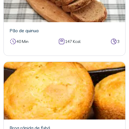
Pão de quinua
40 Min
147 Kcal
3
Broa rápida de fubá