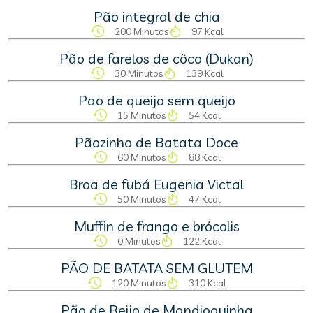
Pão integral de chia
200 Minutos
97 Kcal
Pão de farelos de côco (Dukan)
30 Minutos
139 Kcal
Pao de queijo sem queijo
15 Minutos
54 Kcal
Pãozinho de Batata Doce
60 Minutos
88 Kcal
Broa de fubá Eugenia Victal
50 Minutos
47 Kcal
Muffin de frango e brócolis
0 Minutos
122 Kcal
PÃO DE BATATA SEM GLUTEM
120 Minutos
310 Kcal
Pão de Beijo de Mandioquinha