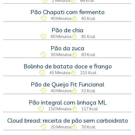
2 Minutos
66 Kcal
Pão Chapati com fermento
40 Minutos
62 Kcal
Pão de chia
60 Minutos
81 Kcal
Pão da zuca
30 Minutos
63 Kcal
Bolinho de batata doce e frango
45 Minutos
215 Kcal
Pão de Queijo Fit Funcional
40 Minutos
52 Kcal
Pão integral com linhaça ML
150 Minutos
117 Kcal
Cloud bread: receita de pão sem carboidrato
20 Minutos
30 Kcal