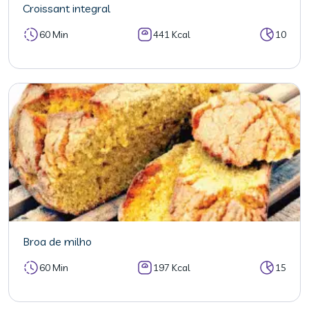
Croissant integral
60 Min
441 Kcal
10
Broa de milho
60 Min
197 Kcal
15