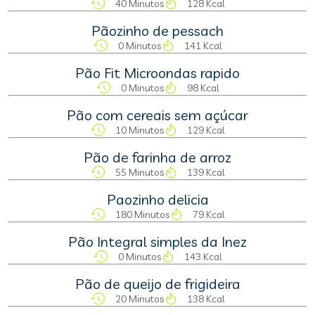
40 Minutos
128 Kcal
Pãozinho de pessach
0 Minutos
141 Kcal
Pão Fit Microondas rapido
0 Minutos
98 Kcal
Pão com cereais sem açúcar
10 Minutos
129 Kcal
Pão de farinha de arroz
55 Minutos
139 Kcal
Paozinho delicia
180 Minutos
79 Kcal
Pão Integral simples da Inez
0 Minutos
143 Kcal
Pão de queijo de frigideira
20 Minutos
138 Kcal