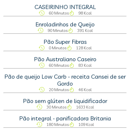
CASEIRINHO INTEGRAL
60 Minutos
98 Kcal
Enroladinhos de Queijo
90 Minutos
391 Kcal
Pão Super Fibras
0 Minutos
128 Kcal
Pão Australiano Caseiro
60 Minutos
83 Kcal
Pão de queijo Low Carb - receita Cansei de ser
Gordo
20 Minutos
46 Kcal
Pão sem glúten de liquidificador
30 Minutos
1633 Kcal
Pão integral - panificadora Britania
180 Minutos
109 Kcal