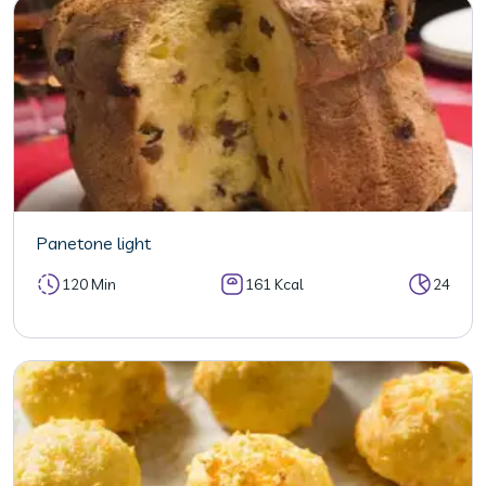
Panetone light
120 Min
161 Kcal
24