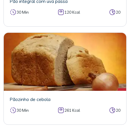
Pão integral com uva passa
30 Min
120 Kcal
20
Pãozinho de cebola
30 Min
261 Kcal
20