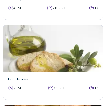
45 Min
218 Kcal
12
Pão de alho
20 Min
47 Kcal
12