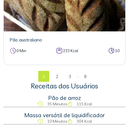
Pão australiano
0 Min
233 Kcal
10
...
1
2
3
8
Receitas dos Usuários
Pão de arroz
35 Minutos
115 Kcal
Massa versátil de liquidificador
10 Minutos
304 Kcal