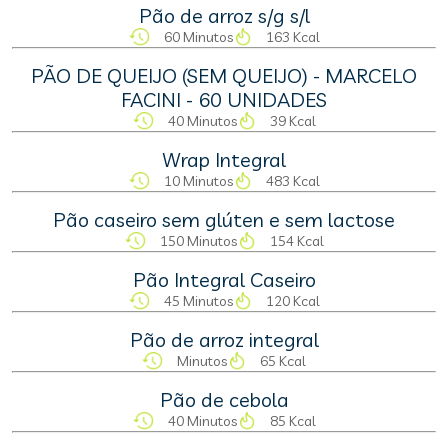
Pão de arroz s/g s/l
60 Minutos
163 Kcal
PÃO DE QUEIJO (SEM QUEIJO) - MARCELO
FACINI - 60 UNIDADES
40 Minutos
39 Kcal
Wrap Integral
10 Minutos
483 Kcal
Pão caseiro sem glúten e sem lactose
150 Minutos
154 Kcal
Pão Integral Caseiro
45 Minutos
120 Kcal
Pão de arroz integral
Minutos
65 Kcal
Pão de cebola
40 Minutos
85 Kcal