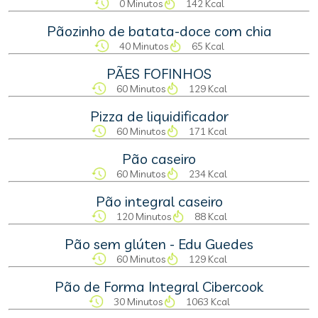
0 Minutos
142 Kcal
Pãozinho de batata-doce com chia
40 Minutos
65 Kcal
PÃES FOFINHOS
60 Minutos
129 Kcal
Pizza de liquidificador
60 Minutos
171 Kcal
Pão caseiro
60 Minutos
234 Kcal
Pão integral caseiro
120 Minutos
88 Kcal
Pão sem glúten - Edu Guedes
60 Minutos
129 Kcal
Pão de Forma Integral Cibercook
30 Minutos
1063 Kcal