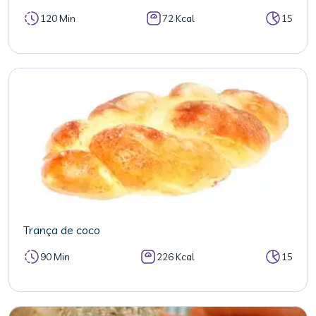
120 Min
72 Kcal
15
Trança de coco
90 Min
226 Kcal
15