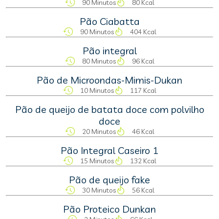
90 Minutos
80 Kcal
Pão Ciabatta
90 Minutos
404 Kcal
Pão integral
80 Minutos
96 Kcal
Pão de Microondas-Mimis-Dukan
10 Minutos
117 Kcal
Pão de queijo de batata doce com polvilho
doce
20 Minutos
46 Kcal
Pão Integral Caseiro 1
15 Minutos
132 Kcal
Pão de queijo fake
30 Minutos
56 Kcal
Pão Proteico Dunkan