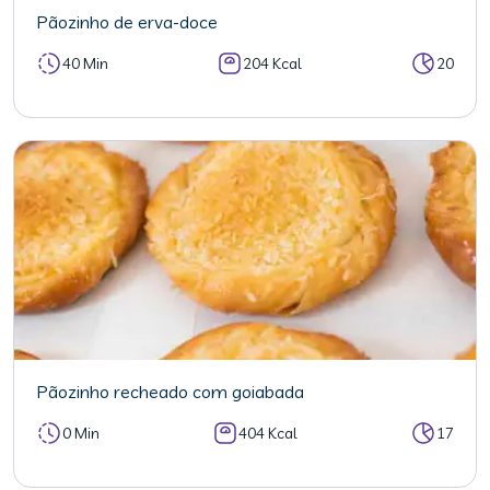
Pãozinho de erva-doce
40 Min
204 Kcal
20
Pãozinho recheado com goiabada
0 Min
404 Kcal
17