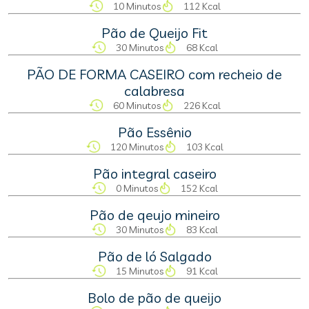
10 Minutos
112 Kcal
Pão de Queijo Fit
30 Minutos
68 Kcal
PÃO DE FORMA CASEIRO com recheio de
calabresa
60 Minutos
226 Kcal
Pão Essênio
120 Minutos
103 Kcal
Pão integral caseiro
0 Minutos
152 Kcal
Pão de qeujo mineiro
30 Minutos
83 Kcal
Pão de ló Salgado
15 Minutos
91 Kcal
Bolo de pão de queijo