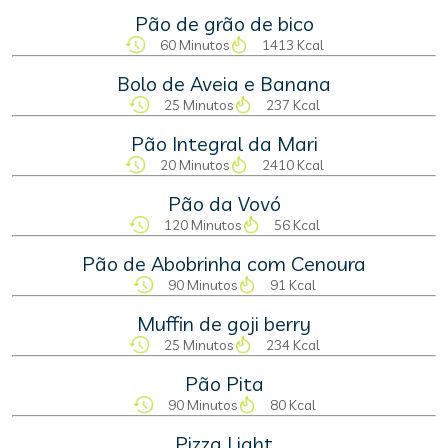
Pão de grão de bico
60 Minutos
1413 Kcal
Bolo de Aveia e Banana
25 Minutos
237 Kcal
Pão Integral da Mari
20 Minutos
2410 Kcal
Pão da Vovó
120 Minutos
56 Kcal
Pão de Abobrinha com Cenoura
90 Minutos
91 Kcal
Muffin de goji berry
25 Minutos
234 Kcal
Pão Pita
90 Minutos
80 Kcal
Pizza Light