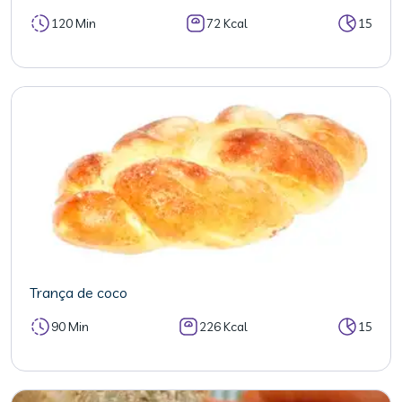
120 Min
72 Kcal
15
Trança de coco
90 Min
226 Kcal
15