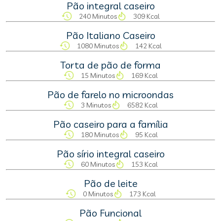
Pão integral caseiro
240 Minutos
309 Kcal
Pão Italiano Caseiro
1080 Minutos
142 Kcal
Torta de pão de forma
15 Minutos
169 Kcal
Pão de farelo no microondas
3 Minutos
6582 Kcal
Pão caseiro para a família
180 Minutos
95 Kcal
Pão sírio integral caseiro
60 Minutos
153 Kcal
Pão de leite
0 Minutos
173 Kcal
Pão Funcional