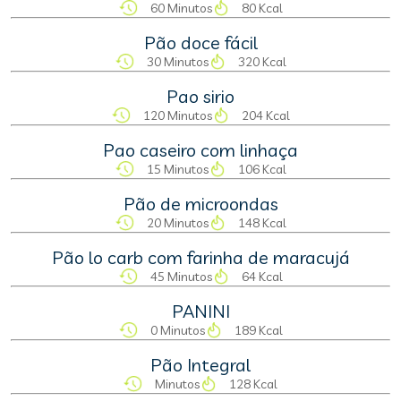
60 Minutos
80 Kcal
Pão doce fácil
30 Minutos
320 Kcal
Pao sirio
120 Minutos
204 Kcal
Pao caseiro com linhaça
15 Minutos
106 Kcal
Pão de microondas
20 Minutos
148 Kcal
Pão lo carb com farinha de maracujá
45 Minutos
64 Kcal
PANINI
0 Minutos
189 Kcal
Pão Integral
Minutos
128 Kcal