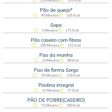
230 Minutos
105 Kcal
Pão de queijo*
40 Minutos
105 Kcal
Sopa
0 Minutos
175 Kcal
Pão caseiro com fibras
180 Minutos
232 Kcal
Pao da manha
10 Minutos
89 Kcal
Pao de forma Sorgo
30 Minutos
128 Kcal
Piadina integral
15 Minutos
57 Kcal
PÃO DE POBRE(CASEIRO)
75 Minutos
180 Kcal