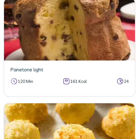
Panetone light
120 Min
161 Kcal
24