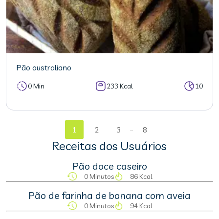
Pão australiano
0 Min
233 Kcal
10
...
1
2
3
8
Receitas dos Usuários
Pão doce caseiro
0 Minutos
86 Kcal
Pão de farinha de banana com aveia
0 Minutos
94 Kcal