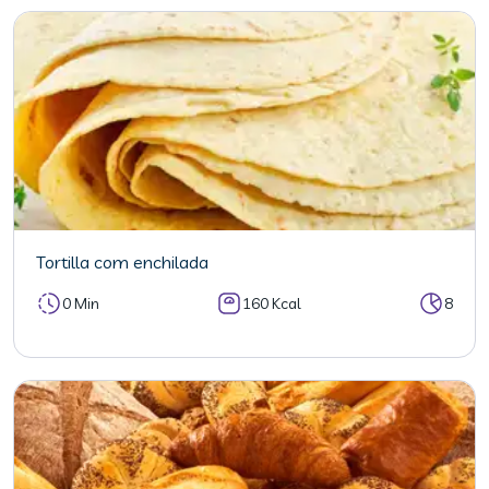
Tortilla com enchilada
0 Min
160 Kcal
8