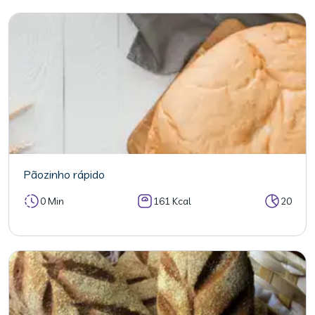
Pãozinho rápido
0 Min
161 Kcal
20