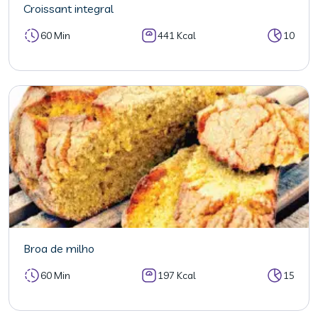
Croissant integral
60 Min
441 Kcal
10
Broa de milho
60 Min
197 Kcal
15