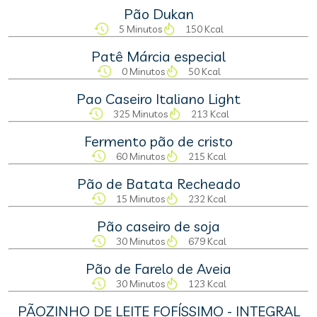
Pão Dukan
5 Minutos
150 Kcal
Patê Márcia especial
0 Minutos
50 Kcal
Pao Caseiro Italiano Light
325 Minutos
213 Kcal
Fermento pão de cristo
60 Minutos
215 Kcal
Pão de Batata Recheado
15 Minutos
232 Kcal
Pão caseiro de soja
30 Minutos
679 Kcal
Pão de Farelo de Aveia
30 Minutos
123 Kcal
PÃOZINHO DE LEITE FOFÍSSIMO - INTEGRAL