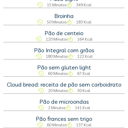
15 Minutos
349 Kcal
Broinha
50 Minutos
183 Kcal
Pão de centeio
120 Minutos
164 Kcal
Pão Integral com grãos
180 Minutos
122 Kcal
Pão sem gluten light
60 Minutos
67 Kcal
Cloud bread: receita de pão sem carboidrato
20 Minutos
30 Kcal
Pão de microondas
2 Minutos
141 Kcal
Pão frances sem trigo
60 Minutos
137 Kcal