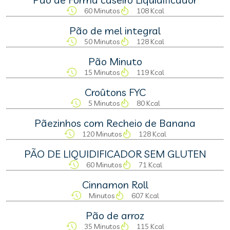
60 Minutos
108 Kcal
Pão de mel integral
50 Minutos
128 Kcal
Pão Minuto
15 Minutos
119 Kcal
Croûtons FYC
5 Minutos
80 Kcal
Pãezinhos com Recheio de Banana
120 Minutos
128 Kcal
PÃO DE LIQUIDIFICADOR SEM GLUTEN
60 Minutos
71 Kcal
Cinnamon Roll
Minutos
607 Kcal
Pão de arroz
35 Minutos
115 Kcal