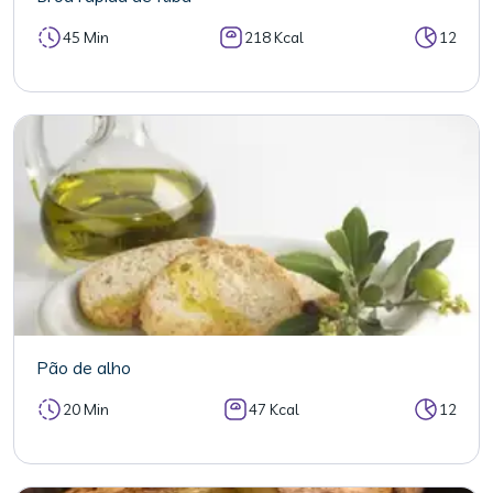
45 Min
218 Kcal
12
Pão de alho
20 Min
47 Kcal
12