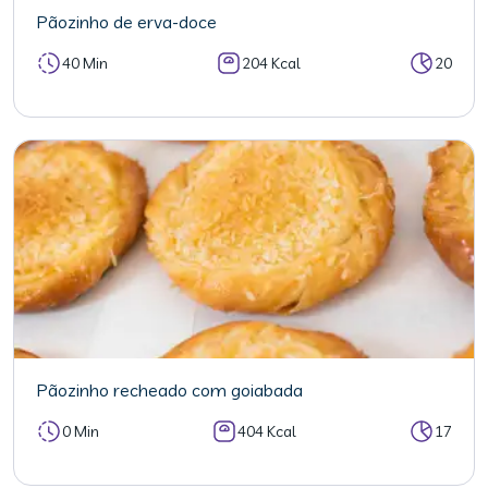
Pãozinho de erva-doce
40 Min
204 Kcal
20
Pãozinho recheado com goiabada
0 Min
404 Kcal
17