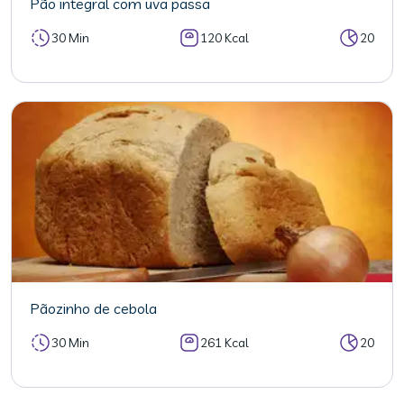
Pão integral com uva passa
30 Min
120 Kcal
20
Pãozinho de cebola
30 Min
261 Kcal
20