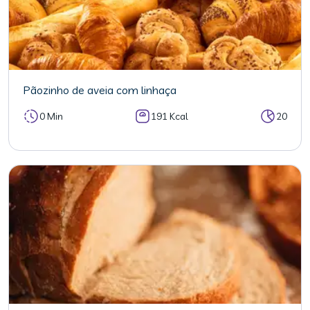
Pãozinho de aveia com linhaça
0 Min
191 Kcal
20