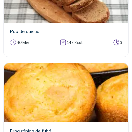
Pão de quinua
40 Min
147 Kcal
3
Broa rápida de fubá