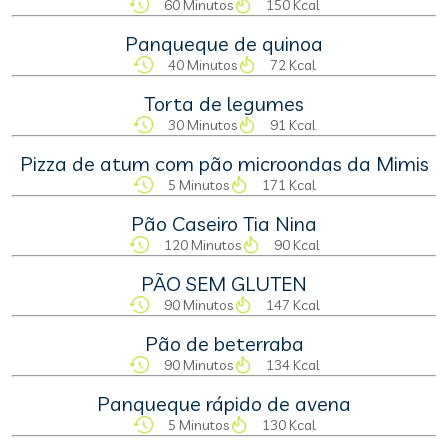
60 Minutos
150 Kcal
Panqueque de quinoa
40 Minutos
72 Kcal
Torta de legumes
30 Minutos
91 Kcal
Pizza de atum com pão microondas da Mimis
5 Minutos
171 Kcal
Pão Caseiro Tia Nina
120 Minutos
90 Kcal
PÃO SEM GLUTEN
90 Minutos
147 Kcal
Pão de beterraba
90 Minutos
134 Kcal
Panqueque rápido de avena
5 Minutos
130 Kcal