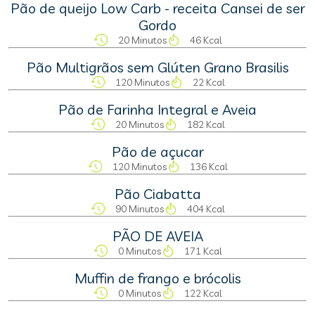
Pão de queijo Low Carb - receita Cansei de ser
Gordo
20 Minutos
46 Kcal
Pão Multigrãos sem Glúten Grano Brasilis
120 Minutos
22 Kcal
Pão de Farinha Integral e Aveia
20 Minutos
182 Kcal
Pão de açucar
120 Minutos
136 Kcal
Pão Ciabatta
90 Minutos
404 Kcal
PÃO DE AVEIA
0 Minutos
171 Kcal
Muffin de frango e brócolis
0 Minutos
122 Kcal