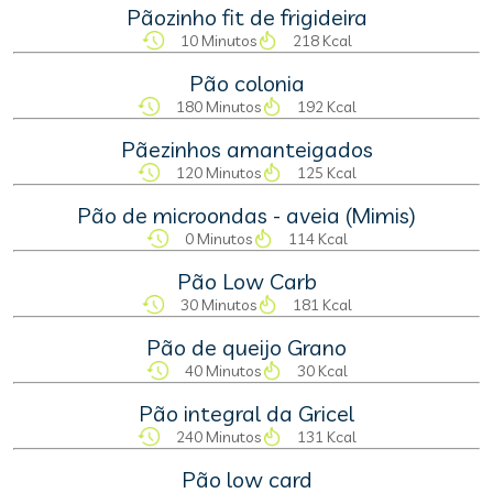
Pãozinho fit de frigideira
10 Minutos
218 Kcal
Pão colonia
180 Minutos
192 Kcal
Pãezinhos amanteigados
120 Minutos
125 Kcal
Pão de microondas - aveia (Mimis)
0 Minutos
114 Kcal
Pão Low Carb
30 Minutos
181 Kcal
Pão de queijo Grano
40 Minutos
30 Kcal
Pão integral da Gricel
240 Minutos
131 Kcal
Pão low card