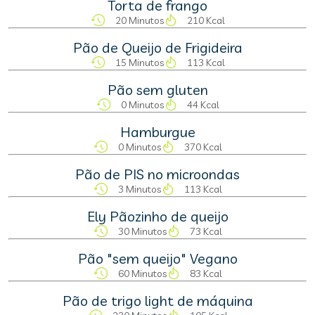
Torta de frango
20 Minutos
210 Kcal
Pão de Queijo de Frigideira
15 Minutos
113 Kcal
Pão sem gluten
0 Minutos
44 Kcal
Hamburgue
0 Minutos
370 Kcal
Pão de PIS no microondas
3 Minutos
113 Kcal
Ely Pãozinho de queijo
30 Minutos
73 Kcal
Pão "sem queijo" Vegano
60 Minutos
83 Kcal
Pão de trigo light de máquina