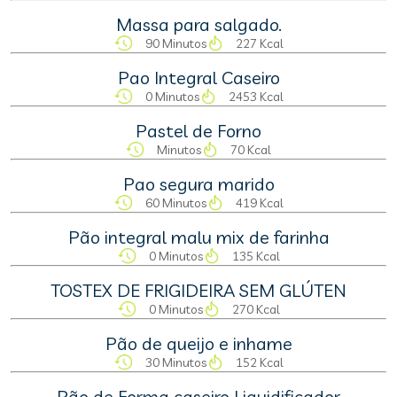
Massa para salgado.
90 Minutos
227 Kcal
Pao Integral Caseiro
0 Minutos
2453 Kcal
Pastel de Forno
Minutos
70 Kcal
Pao segura marido
60 Minutos
419 Kcal
Pão integral malu mix de farinha
0 Minutos
135 Kcal
TOSTEX DE FRIGIDEIRA SEM GLÚTEN
0 Minutos
270 Kcal
Pão de queijo e inhame
30 Minutos
152 Kcal
Pão de Forma caseiro Liquidificador