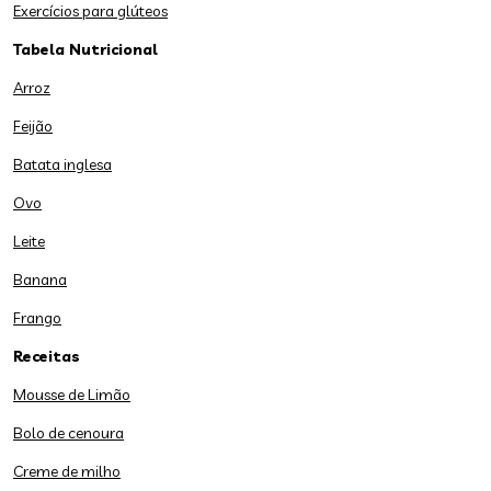
Exercícios para glúteos
Tabela Nutricional
Arroz
Feijão
Batata inglesa
Ovo
Leite
Banana
Frango
Receitas
Mousse de Limão
Bolo de cenoura
Creme de milho