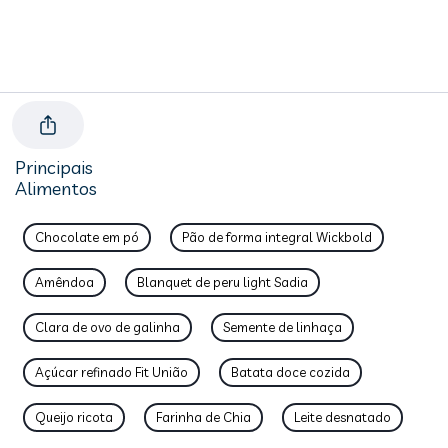
Principais
Alimentos
Chocolate em pó
Pão de forma integral Wickbold
Amêndoa
Blanquet de peru light Sadia
Clara de ovo de galinha
Semente de linhaça
Açúcar refinado Fit União
Batata doce cozida
Queijo ricota
Farinha de Chia
Leite desnatado