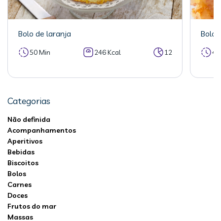
Bolo de laranja
Bolo 
50 Min
246 Kcal
12
40
Categorias
Não definida
Acompanhamentos
Aperitivos
Bebidas
Biscoitos
Bolos
Carnes
Doces
Frutos do mar
Massas