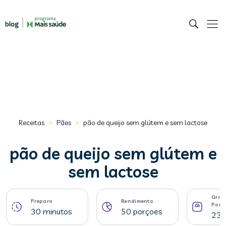
>
>
Receitas
Pães
pão de queijo sem glútem e sem lactose
pão de queijo sem glútem e
sem lactose
Gram
Preparo
Rendimento
Porç
30 minutos
50 porçoes
23 