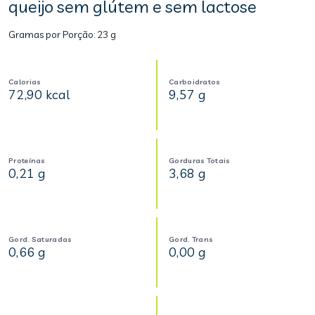
queijo sem glútem e sem lactose
Gramas por Porção:
23 g
Calorias
Carboidratos
72,90 kcal
9,57 g
Proteínas
Gorduras Totais
0,21 g
3,68 g
Gord. Saturadas
Gord. Trans
0,66 g
0,00 g