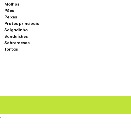
Molhos
Pães
Peixes
Pratos principais
Salgadinho
Sanduíches
Sobremesas
Tortas
;