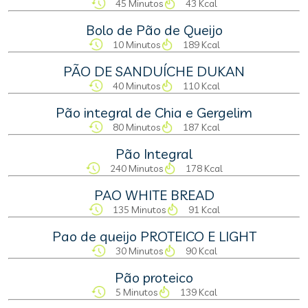
45 Minutos
43 Kcal
Bolo de Pão de Queijo
10 Minutos
189 Kcal
PÃO DE SANDUÍCHE DUKAN
40 Minutos
110 Kcal
Pão integral de Chia e Gergelim
80 Minutos
187 Kcal
Pão Integral
240 Minutos
178 Kcal
PAO WHITE BREAD
135 Minutos
91 Kcal
Pao de queijo PROTEICO E LIGHT
30 Minutos
90 Kcal
Pão proteico
5 Minutos
139 Kcal