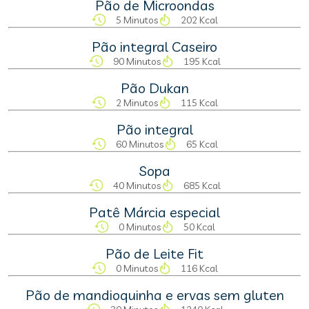
Pão de Microondas
5 Minutos
202 Kcal
Pão integral Caseiro
90 Minutos
195 Kcal
Pão Dukan
2 Minutos
115 Kcal
Pão integral
60 Minutos
65 Kcal
Sopa
40 Minutos
685 Kcal
Patê Márcia especial
0 Minutos
50 Kcal
Pão de Leite Fit
0 Minutos
116 Kcal
Pão de mandioquinha e ervas sem gluten