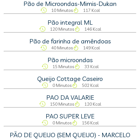
Pão de Microondas-Mimis-Dukan
10 Minutos
117 Kcal
Pão integral ML
120 Minutos
146 Kcal
Pão de farinha de amêndoas
40 Minutos
149 Kcal
Pão microondas
15 Minutos
33 Kcal
Queijo Cottage Caseiro
0 Minutos
502 Kcal
PAO DA VALARIE
150 Minutos
120 Kcal
PAO SUPER LEVE
0 Minutos
156 Kcal
PÃO DE QUEIJO (SEM QUEIJO) - MARCELO