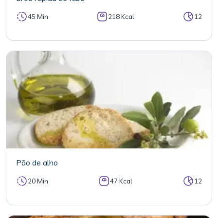
45 Min
218 Kcal
12
Pão de alho
20 Min
47 Kcal
12