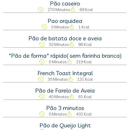
Pão caseiro
270 Minutos
69 Kcal
Pao orquidea
0 Minutos
1 Kcal
Pão de batata doce e aveia
30 Minutos
86 Kcal
"Pão de forma" rápido( sem farinha branca)
0 Minutos
219 Kcal
French Toast Integral
30 Minutos
131 Kcal
Pão de Farelo de Aveia
40 Minutos
61 Kcal
Pão 3 minutos
0 Minutos
402 Kcal
Pão de Queijo Light