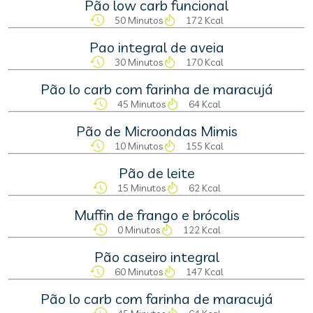
Pão low carb funcional
50 Minutos
172 Kcal
Pao integral de aveia
30 Minutos
170 Kcal
Pão lo carb com farinha de maracujá
45 Minutos
64 Kcal
Pão de Microondas Mimis
10 Minutos
155 Kcal
Pão de leite
15 Minutos
62 Kcal
Muffin de frango e brócolis
0 Minutos
122 Kcal
Pão caseiro integral
60 Minutos
147 Kcal
Pão lo carb com farinha de maracujá