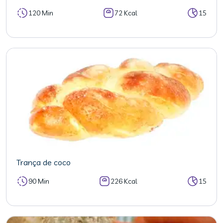
120 Min
72 Kcal
15
Trança de coco
90 Min
226 Kcal
15