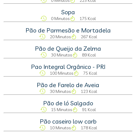
0 Minutos
225 Kcal
Sopa
0 Minutos
175 Kcal
Pão de Parmesão e Mortadela
20 Minutos
267 Kcal
Pão de Queijo da Zelma
30 Minutos
89 Kcal
Pao Integral Orgânico - PRI
100 Minutos
75 Kcal
Pão de Farelo de Aveia
30 Minutos
123 Kcal
Pão de ló Salgado
15 Minutos
91 Kcal
Pão caseiro low carb
10 Minutos
178 Kcal