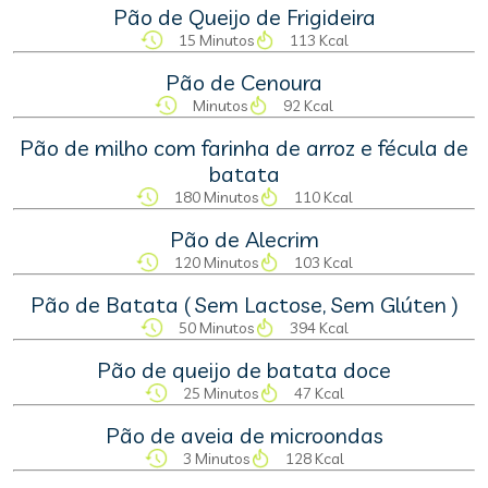
Pão de Queijo de Frigideira
15 Minutos
113 Kcal
Pão de Cenoura
Minutos
92 Kcal
Pão de milho com farinha de arroz e fécula de
batata
180 Minutos
110 Kcal
Pão de Alecrim
120 Minutos
103 Kcal
Pão de Batata ( Sem Lactose, Sem Glúten )
50 Minutos
394 Kcal
Pão de queijo de batata doce
25 Minutos
47 Kcal
Pão de aveia de microondas
3 Minutos
128 Kcal