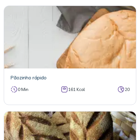
Pãozinho rápido
0 Min
161 Kcal
20