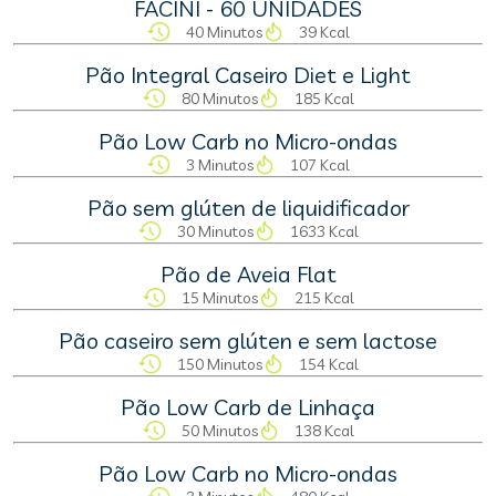
FACINI - 60 UNIDADES
40 Minutos
39 Kcal
Pão Integral Caseiro Diet e Light
80 Minutos
185 Kcal
Pão Low Carb no Micro-ondas
3 Minutos
107 Kcal
Pão sem glúten de liquidificador
30 Minutos
1633 Kcal
Pão de Aveia Flat
15 Minutos
215 Kcal
Pão caseiro sem glúten e sem lactose
150 Minutos
154 Kcal
Pão Low Carb de Linhaça
50 Minutos
138 Kcal
Pão Low Carb no Micro-ondas