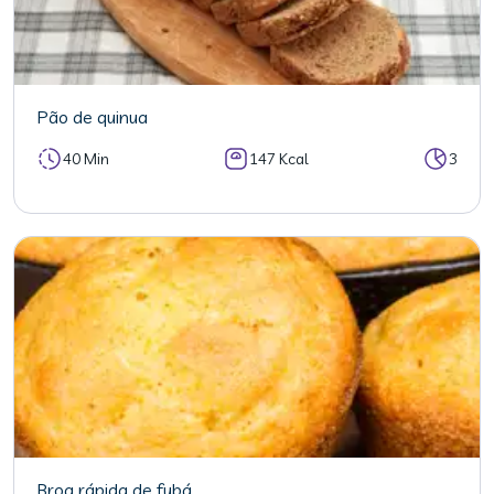
Pão de quinua
40 Min
147 Kcal
3
Broa rápida de fubá