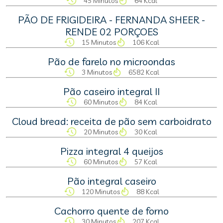
45 Minutos
64 Kcal
PÃO DE FRIGIDEIRA - FERNANDA SHEER -
RENDE 02 PORÇOES
15 Minutos
106 Kcal
Pão de farelo no microondas
3 Minutos
6582 Kcal
Pão caseiro integral II
60 Minutos
84 Kcal
Cloud bread: receita de pão sem carboidrato
20 Minutos
30 Kcal
Pizza integral 4 queijos
60 Minutos
57 Kcal
Pão integral caseiro
120 Minutos
88 Kcal
Cachorro quente de forno
30 Minutos
207 Kcal