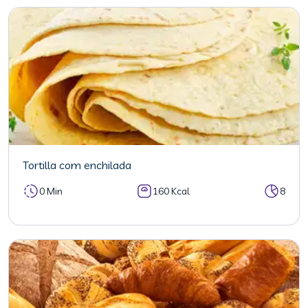
Tortilla com enchilada
0 Min
160 Kcal
8