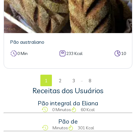
Pão australiano
0 Min
233 Kcal
10
...
1
2
3
8
Receitas dos Usuários
Pão integral da Eliana
0 Minutos
60 Kcal
Pão de
Minutos
301 Kcal