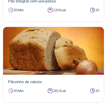
Pão integral com uva passa
30 Min
120 Kcal
20
Pãozinho de cebola
30 Min
261 Kcal
20