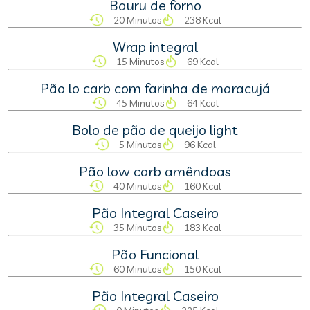
Bauru de forno
20 Minutos
238 Kcal
Wrap integral
15 Minutos
69 Kcal
Pão lo carb com farinha de maracujá
45 Minutos
64 Kcal
Bolo de pão de queijo light
5 Minutos
96 Kcal
Pão low carb amêndoas
40 Minutos
160 Kcal
Pão Integral Caseiro
35 Minutos
183 Kcal
Pão Funcional
60 Minutos
150 Kcal
Pão Integral Caseiro