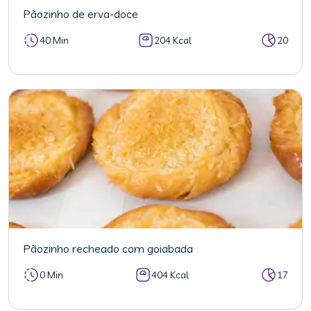
Pãozinho de erva-doce
40 Min
204 Kcal
20
Pãozinho recheado com goiabada
0 Min
404 Kcal
17