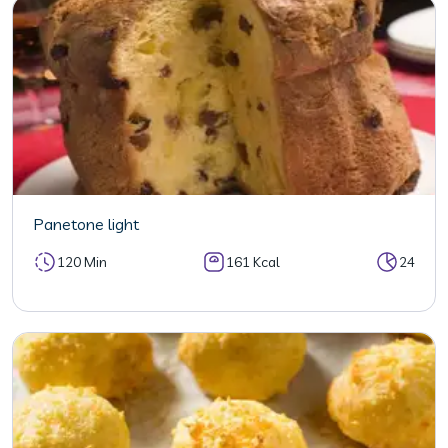
Panetone light
120 Min
161 Kcal
24