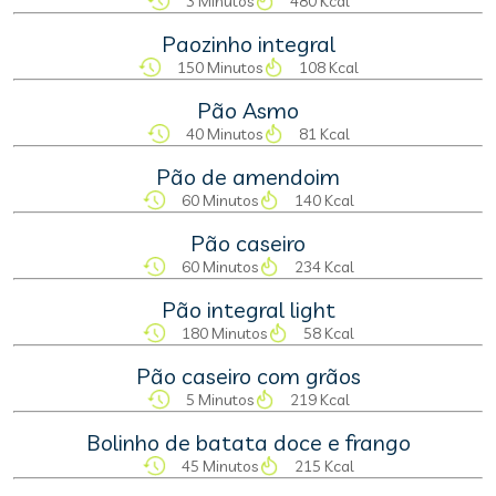
3 Minutos
480 Kcal
Paozinho integral
150 Minutos
108 Kcal
Pão Asmo
40 Minutos
81 Kcal
Pão de amendoim
60 Minutos
140 Kcal
Pão caseiro
60 Minutos
234 Kcal
Pão integral light
180 Minutos
58 Kcal
Pão caseiro com grãos
5 Minutos
219 Kcal
Bolinho de batata doce e frango
45 Minutos
215 Kcal