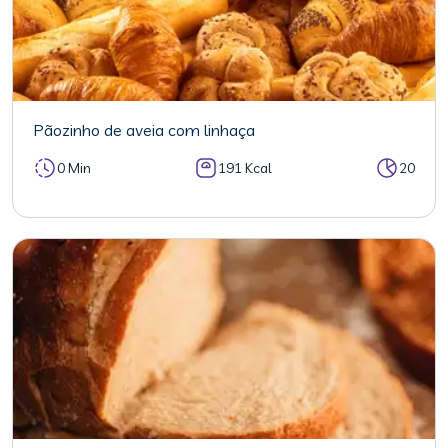
Pãozinho de aveia com linhaça
0 Min
191 Kcal
20