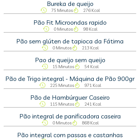
Bureka de queijo
75 Minutos
276 Kcal
Pão Fit Microondas rapido
0 Minutos
98 Kcal
Pão sem glúten de tapioca da Fátima
0 Minutos
213 Kcal
Pao de queijo sem queijo
15 Minutos
54 Kcal
Pão de Trigo integral - Máquina de Pão 900gr
225 Minutos
971 Kcal
Pão de Hambúrguer Caseiro
115 Minutos
241 Kcal
Pão integral de panificadora caseira
0 Minutos
868 Kcal
Pão integral com passas e castanhas