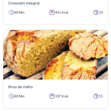
Croissant integral
60 Min
441 Kcal
10
Broa de milho
60 Min
197 Kcal
15