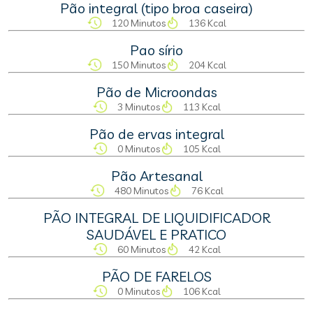
Pão integral (tipo broa caseira)
120 Minutos
136 Kcal
Pao sírio
150 Minutos
204 Kcal
Pão de Microondas
3 Minutos
113 Kcal
Pão de ervas integral
0 Minutos
105 Kcal
Pão Artesanal
480 Minutos
76 Kcal
PÃO INTEGRAL DE LIQUIDIFICADOR
SAUDÁVEL E PRATICO
60 Minutos
42 Kcal
PÃO DE FARELOS
0 Minutos
106 Kcal