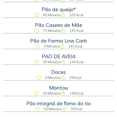
Pão de queijo*
40 Minutos
105 Kcal
Pão Caseiro de Mãe
75 Minutos
145 Kcal
Pão de Forma Low Carb
0 Minutos
141 Kcal
PAO DE AVEIA
30 Minutos
144 Kcal
Doces
0 Minutos
59 Kcal
Mantou
50 Minutos
146 Kcal
Pão integral de forno do tio
50 Minutos
76 Kcal