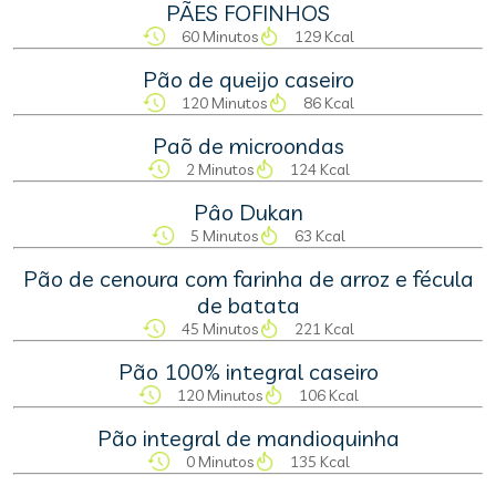
PÃES FOFINHOS
60 Minutos
129 Kcal
Pão de queijo caseiro
120 Minutos
86 Kcal
Paõ de microondas
2 Minutos
124 Kcal
Pâo Dukan
5 Minutos
63 Kcal
Pão de cenoura com farinha de arroz e fécula
de batata
45 Minutos
221 Kcal
Pão 100% integral caseiro
120 Minutos
106 Kcal
Pão integral de mandioquinha
0 Minutos
135 Kcal