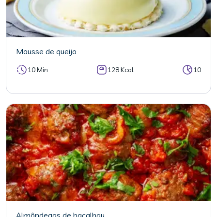
Mousse de queijo
10 Min
128 Kcal
10
Almôndegas de bacalhau