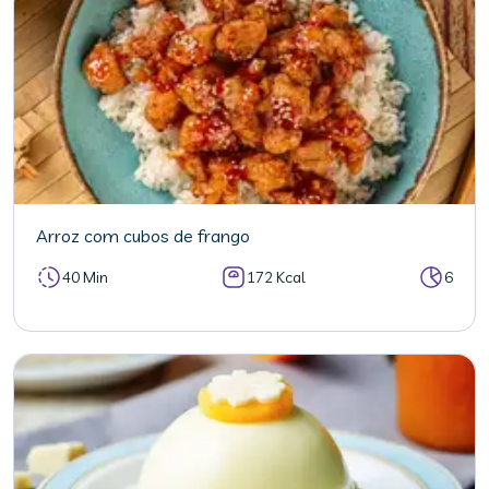
Arroz com cubos de frango
40 Min
172 Kcal
6