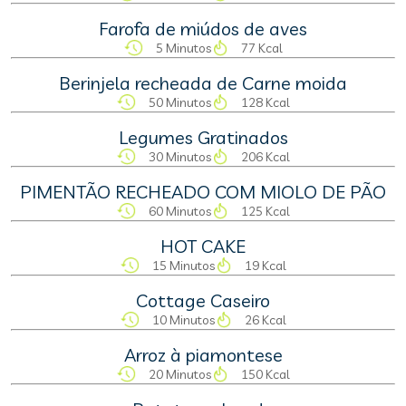
Farofa de miúdos de aves
5 Minutos
77 Kcal
Berinjela recheada de Carne moida
50 Minutos
128 Kcal
Legumes Gratinados
30 Minutos
206 Kcal
PIMENTÃO RECHEADO COM MIOLO DE PÃO
60 Minutos
125 Kcal
HOT CAKE
15 Minutos
19 Kcal
Cottage Caseiro
10 Minutos
26 Kcal
Arroz à piamontese
20 Minutos
150 Kcal