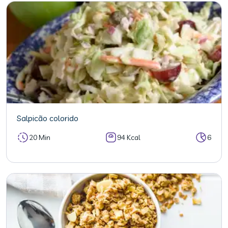
Salpicão colorido
20 Min
94 Kcal
6