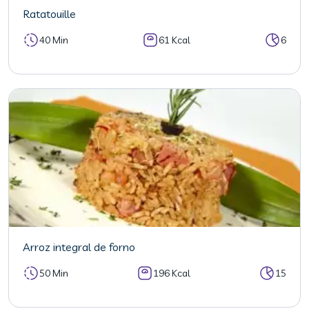
Ratatouille
40 Min
61 Kcal
6
Arroz integral de forno
50 Min
196 Kcal
15