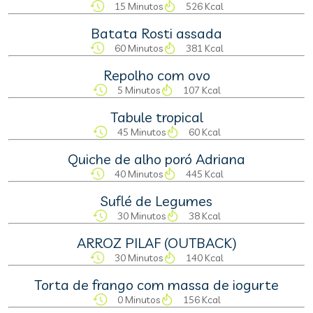
15 Minutos
526 Kcal
Batata Rosti assada
60 Minutos
381 Kcal
Repolho com ovo
5 Minutos
107 Kcal
Tabule tropical
45 Minutos
60 Kcal
Quiche de alho poró Adriana
40 Minutos
445 Kcal
Suflé de Legumes
30 Minutos
38 Kcal
ARROZ PILAF (OUTBACK)
30 Minutos
140 Kcal
Torta de frango com massa de iogurte
0 Minutos
156 Kcal