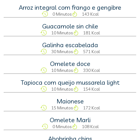
Arroz integral com frango e gengibre
0 Minutos
143 Kcal
Guacamole sin chile
10 Minutos
181 Kcal
Galinha escabelada
30 Minutos
571 Kcal
Omelete doce
10 Minutos
330 Kcal
Tapioca com queijo mussarela light
10 Minutos
154 Kcal
Maionese
15 Minutos
172 Kcal
Omelete Marli
0 Minutos
108 Kcal
Abobrinha chips