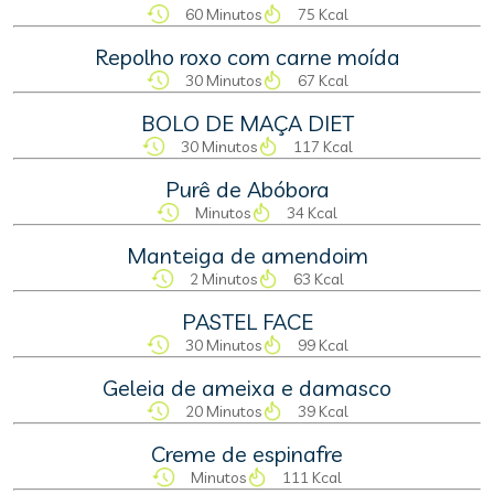
60 Minutos
75 Kcal
Repolho roxo com carne moída
30 Minutos
67 Kcal
BOLO DE MAÇA DIET
30 Minutos
117 Kcal
Purê de Abóbora
Minutos
34 Kcal
Manteiga de amendoim
2 Minutos
63 Kcal
PASTEL FACE
30 Minutos
99 Kcal
Geleia de ameixa e damasco
20 Minutos
39 Kcal
Creme de espinafre
Minutos
111 Kcal