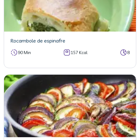
Rocambole de espinafre
90 Min
157 Kcal
8