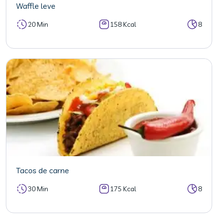
Waffle leve
20 Min
158 Kcal
8
Tacos de carne
30 Min
175 Kcal
8