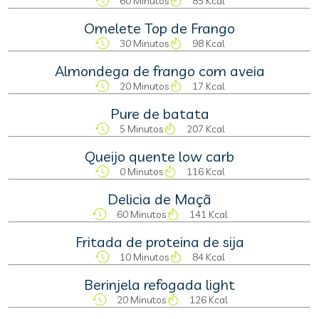
60 Minutos
85 Kcal
Omelete Top de Frango
30 Minutos
98 Kcal
Almondega de frango com aveia
20 Minutos
17 Kcal
Pure de batata
5 Minutos
207 Kcal
Queijo quente low carb
0 Minutos
116 Kcal
Delicia de Maçã
60 Minutos
141 Kcal
Fritada de proteina de sija
10 Minutos
84 Kcal
Berinjela refogada light
20 Minutos
126 Kcal