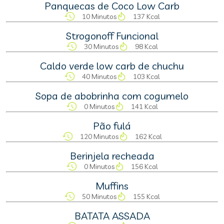
Panquecas de Coco Low Carb
10 Minutos
137 Kcal
Strogonoff Funcional
30 Minutos
98 Kcal
Caldo verde low carb de chuchu
40 Minutos
103 Kcal
Sopa de abobrinha com cogumelo
0 Minutos
141 Kcal
Pão fulá
120 Minutos
162 Kcal
Berinjela recheada
0 Minutos
156 Kcal
Muffins
50 Minutos
155 Kcal
BATATA ASSADA