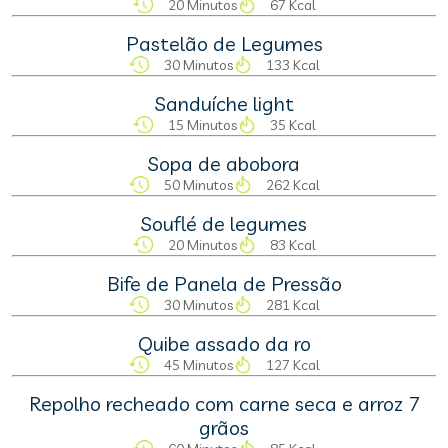
20 Minutos
67 Kcal
Pastelão de Legumes
30 Minutos
133 Kcal
Sanduíche light
15 Minutos
35 Kcal
Sopa de abobora
50 Minutos
262 Kcal
Souflé de legumes
20 Minutos
83 Kcal
Bife de Panela de Pressão
30 Minutos
281 Kcal
Quibe assado da ro
45 Minutos
127 Kcal
Repolho recheado com carne seca e arroz 7
grãos