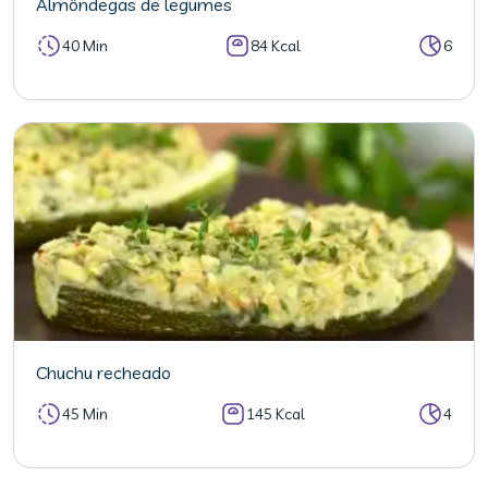
Almôndegas de legumes
40 Min
84 Kcal
6
Chuchu recheado
45 Min
145 Kcal
4