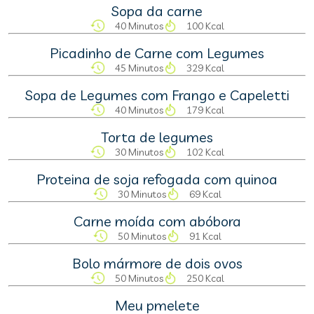
Sopa da carne
40 Minutos
100 Kcal
Picadinho de Carne com Legumes
45 Minutos
329 Kcal
Sopa de Legumes com Frango e Capeletti
40 Minutos
179 Kcal
Torta de legumes
30 Minutos
102 Kcal
Proteina de soja refogada com quinoa
30 Minutos
69 Kcal
Carne moída com abóbora
50 Minutos
91 Kcal
Bolo mármore de dois ovos
50 Minutos
250 Kcal
Meu pmelete