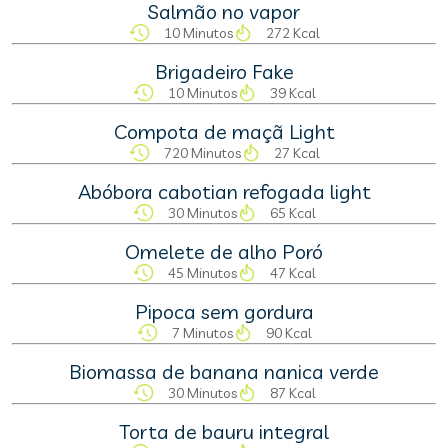
Salmão no vapor
10 Minutos
272 Kcal
Brigadeiro Fake
10 Minutos
39 Kcal
Compota de maçã Light
720 Minutos
27 Kcal
Abóbora cabotian refogada light
30 Minutos
65 Kcal
Omelete de alho Poró
45 Minutos
47 Kcal
Pipoca sem gordura
7 Minutos
90 Kcal
Biomassa de banana nanica verde
30 Minutos
87 Kcal
Torta de bauru integral