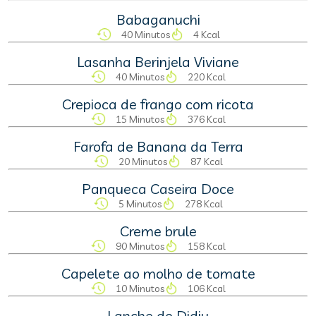
Babaganuchi
40 Minutos
4 Kcal
Lasanha Berinjela Viviane
40 Minutos
220 Kcal
Crepioca de frango com ricota
15 Minutos
376 Kcal
Farofa de Banana da Terra
20 Minutos
87 Kcal
Panqueca Caseira Doce
5 Minutos
278 Kcal
Creme brule
90 Minutos
158 Kcal
Capelete ao molho de tomate
10 Minutos
106 Kcal
Lanche do Didiu