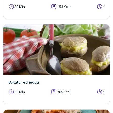
20 Min
153 Kcal
4
Batata recheada
90 Min
385 Kcal
4