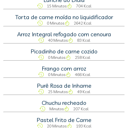
15 Minutos
704 Kcal
Torta de carne moída no liquidificador
0 Minutos
2642 Kcal
Arroz Integral refogado com cenoura
40 Minutos
83 Kcal
Picadinho de carne cozido
0 Minutos
258 Kcal
Frango com arroz
0 Minutos
466 Kcal
Purê Rosa de Inhame
25 Minutos
49 Kcal
Chuchu recheado
Minutos
207 Kcal
Pastel Frito de Carne
20 Minutos
193 Kcal