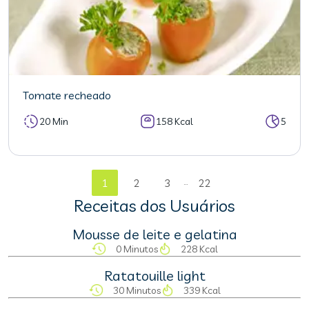
Tomate recheado
20 Min
158 Kcal
5
...
1
2
3
22
Receitas dos Usuários
Mousse de leite e gelatina
0 Minutos
228 Kcal
Ratatouille light
30 Minutos
339 Kcal