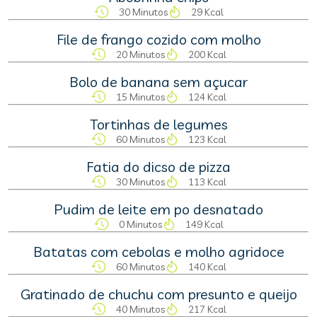
30 Minutos
29 Kcal
File de frango cozido com molho
20 Minutos
200 Kcal
Bolo de banana sem açucar
15 Minutos
124 Kcal
Tortinhas de legumes
60 Minutos
123 Kcal
Fatia do dicso de pizza
30 Minutos
113 Kcal
Pudim de leite em po desnatado
0 Minutos
149 Kcal
Batatas com cebolas e molho agridoce
60 Minutos
140 Kcal
Gratinado de chuchu com presunto e queijo
40 Minutos
217 Kcal