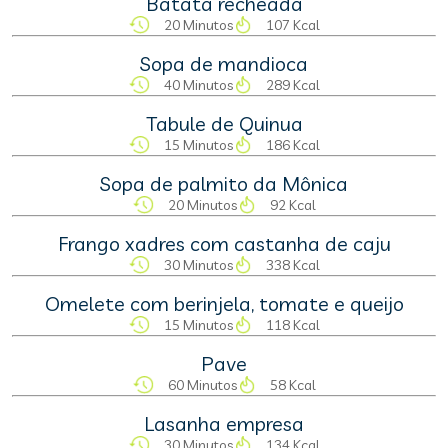
Batata recheada
20 Minutos
107 Kcal
Sopa de mandioca
40 Minutos
289 Kcal
Tabule de Quinua
15 Minutos
186 Kcal
Sopa de palmito da Mônica
20 Minutos
92 Kcal
Frango xadres com castanha de caju
30 Minutos
338 Kcal
Omelete com berinjela, tomate e queijo
15 Minutos
118 Kcal
Pave
60 Minutos
58 Kcal
Lasanha empresa
30 Minutos
134 Kcal