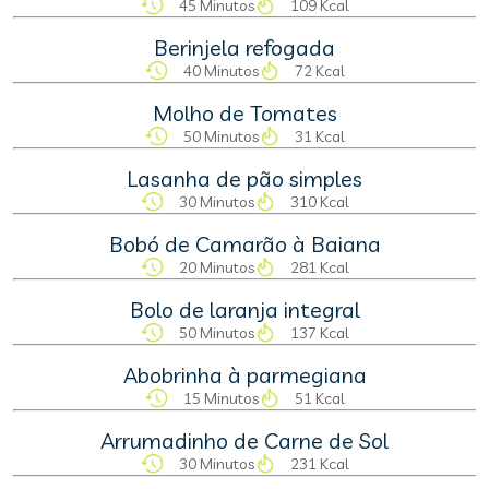
45 Minutos
109 Kcal
Berinjela refogada
40 Minutos
72 Kcal
Molho de Tomates
50 Minutos
31 Kcal
Lasanha de pão simples
30 Minutos
310 Kcal
Bobó de Camarão à Baiana
20 Minutos
281 Kcal
Bolo de laranja integral
50 Minutos
137 Kcal
Abobrinha à parmegiana
15 Minutos
51 Kcal
Arrumadinho de Carne de Sol
30 Minutos
231 Kcal