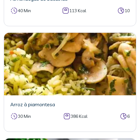
40 Min
113 Kcal
10
Arroz à piamontesa
30 Min
386 Kcal
6