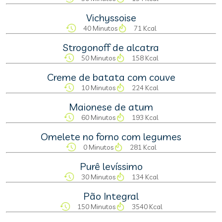
Vichyssoise
40 Minutos
71 Kcal
Strogonoff de alcatra
50 Minutos
158 Kcal
Creme de batata com couve
10 Minutos
224 Kcal
Maionese de atum
60 Minutos
193 Kcal
Omelete no forno com legumes
0 Minutos
281 Kcal
Purê levíssimo
30 Minutos
134 Kcal
Pão Integral
150 Minutos
3540 Kcal