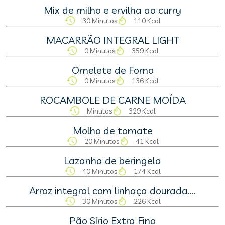
Mix de milho e ervilha ao curry
30 Minutos
110 Kcal
MACARRÃO INTEGRAL LIGHT
0 Minutos
359 Kcal
Omelete de Forno
0 Minutos
136 Kcal
ROCAMBOLE DE CARNE MOÍDA
Minutos
329 Kcal
Molho de tomate
20 Minutos
41 Kcal
Lazanha de beringela
40 Minutos
174 Kcal
Arroz integral com linhaça dourada....
30 Minutos
226 Kcal
Pão Sírio Extra Fino