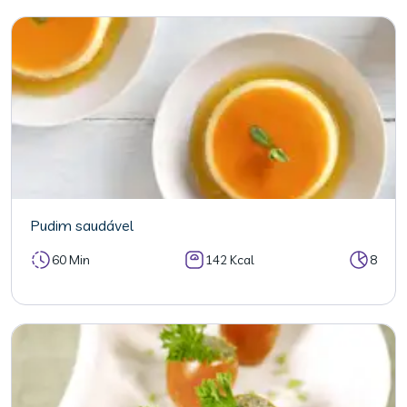
Pudim saudável
60 Min
142 Kcal
8