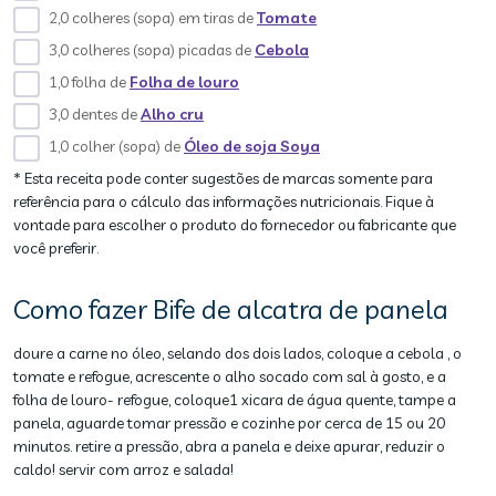
2,0 colheres (sopa) em tiras de
Tomate
3,0 colheres (sopa) picadas de
Cebola
1,0 folha de
Folha de louro
3,0 dentes de
Alho cru
1,0 colher (sopa) de
Óleo de soja Soya
* Esta receita pode conter sugestões de marcas somente para
referência para o cálculo das informações nutricionais. Fique à
vontade para escolher o produto do fornecedor ou fabricante que
você preferir.
Como fazer Bife de alcatra de panela
doure a carne no óleo, selando dos dois lados, coloque a cebola , o
tomate e refogue, acrescente o alho socado com sal à gosto, e a
folha de louro- refogue, coloque1 xicara de água quente, tampe a
panela, aguarde tomar pressão e cozinhe por cerca de 15 ou 20
minutos. retire a pressão, abra a panela e deixe apurar, reduzir o
caldo! servir com arroz e salada!