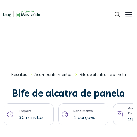
>
>
Receitas
Acompanhamentos
Bife de alcatra de panela
Bife de alcatra de panela
Gram
Preparo
Rendimento
Porç
30 minutos
1 porçoes
218