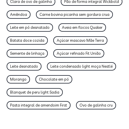
Clara de ovo de galinha
Pão de forma integral Wickbold
Amêndoa
Carne bovina picanha sem gordura crua
Leite em pó desnatado
Aveia em flocos Quaker
Batata doce cozida
Açúcar mascavo Mãe Terra
Semente de linhaça
Açúcar refinado Fit União
Leite desnatado
Leite condensado light moça Nestlé
Morango
Chocolate em pó
Blanquet de peru light Sadia
Pasta integral de amendoim First
Ovo de galinha cru