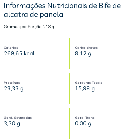
Informações Nutricionais de Bife de
alcatra de panela
Gramas por Porção:
218 g
Calorias
Carboidratos
269,65 kcal
8,12 g
Proteínas
Gorduras Totais
23,33 g
15,98 g
Gord. Saturadas
Gord. Trans
3,30 g
0,00 g