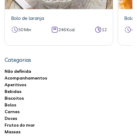
Bolo de laranja
Bolo 
50 Min
246 Kcal
12
40
Categorias
Não definida
Acompanhamentos
Aperitivos
Bebidas
Biscoitos
Bolos
Carnes
Doces
Frutos do mar
Massas