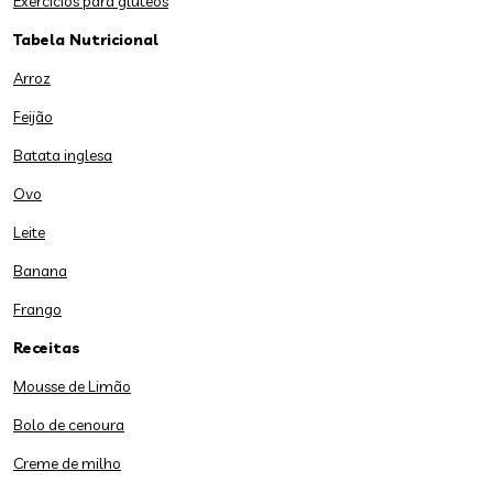
Exercícios para glúteos
Tabela Nutricional
Arroz
Feijão
Batata inglesa
Ovo
Leite
Banana
Frango
Receitas
Mousse de Limão
Bolo de cenoura
Creme de milho