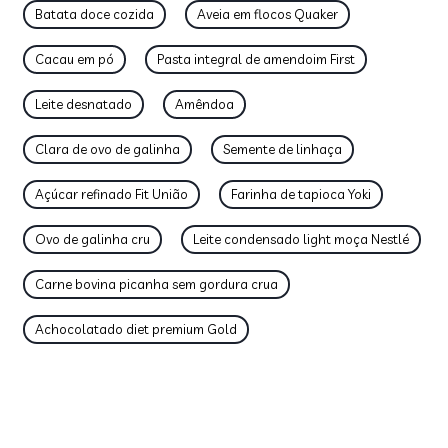
Batata doce cozida
Aveia em flocos Quaker
Cacau em pó
Pasta integral de amendoim First
Leite desnatado
Amêndoa
Clara de ovo de galinha
Semente de linhaça
Açúcar refinado Fit União
Farinha de tapioca Yoki
Ovo de galinha cru
Leite condensado light moça Nestlé
Carne bovina picanha sem gordura crua
Achocolatado diet premium Gold