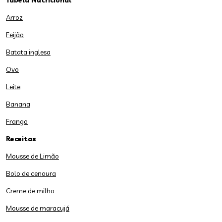
Tabela Nutricional
Arroz
Feijão
Batata inglesa
Ovo
Leite
Banana
Frango
Receitas
Mousse de Limão
Bolo de cenoura
Creme de milho
Mousse de maracujá