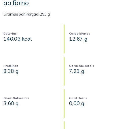
ao forno
Gramas por Porção:
295 g
Calorias
Carboidratos
140,03 kcal
12,67 g
Proteínas
Gorduras Totais
8,38 g
7,23 g
Gord. Saturadas
Gord. Trans
3,60 g
0,00 g