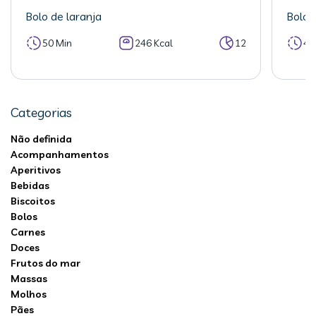
Bolo de laranja
Bolo 
50 Min
246 Kcal
12
40
Categorias
Não definida
Acompanhamentos
Aperitivos
Bebidas
Biscoitos
Bolos
Carnes
Doces
Frutos do mar
Massas
Molhos
Pães