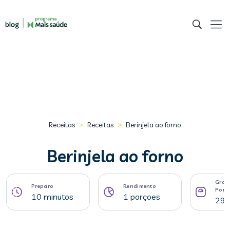
>
>
Receitas
Receitas
Berinjela ao forno
Berinjela ao forno
Gram
Preparo
Rendimento
Porç
10 minutos
1 porçoes
295