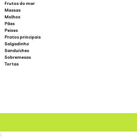
Frutos do mar
Massas
Molhos
Pães
Peixes
Pratos principais
Salgadinho
Sanduíches
Sobremesas
Tortas
;