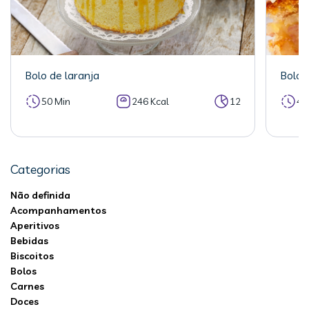
Bolo de laranja
Bolo 
50 Min
246 Kcal
12
40
Categorias
Não definida
Acompanhamentos
Aperitivos
Bebidas
Biscoitos
Bolos
Carnes
Doces