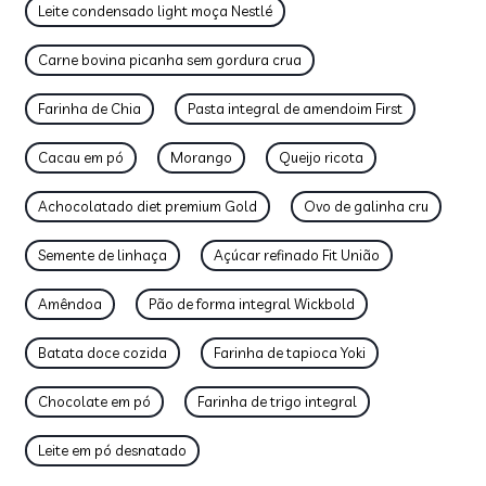
Leite condensado light moça Nestlé
Carne bovina picanha sem gordura crua
Farinha de Chia
Pasta integral de amendoim First
Cacau em pó
Morango
Queijo ricota
Achocolatado diet premium Gold
Ovo de galinha cru
Semente de linhaça
Açúcar refinado Fit União
Amêndoa
Pão de forma integral Wickbold
Batata doce cozida
Farinha de tapioca Yoki
Chocolate em pó
Farinha de trigo integral
Leite em pó desnatado