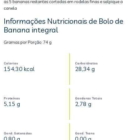
as 5 bananas restantes cortadas em rodelas finas e salpique a
canela
Informações Nutricionais de Bolo de
Banana integral
Gramas por Porção:
74 g
Calorias
Carboidratos
154,30 kcal
28,34 g
Proteínas
Gorduras Totais
5,15 g
2,78 g
Gord. Saturadas
Gord. Trans
0,80 g
0,00 g