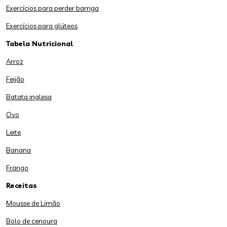
Exercícios para perder barriga
Exercícios para glúteos
Tabela Nutricional
Arroz
Feijão
Batata inglesa
Ovo
Leite
Banana
Frango
Receitas
Mousse de Limão
Bolo de cenoura