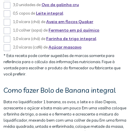
3,0 unidades de
Ovo de galinha cru
0,5 copos de
Leite integral
1,0 xícara (chá) de
Aveia em flocos Quaker
1,0 colher (sopa) de
Fermento em pó químico
1,0 xícara (chá) de
Farinha de trigo integral
2,0 xícaras (café) de
Açúcar mascavo
* Esta receita pode conter sugestões de marcas somente para
referência para o cálculo das informações nutricionais. Fique à
vontade para escolher o produto do fornecedor ou fabricante que
você preferir.
Como fazer Bolo de Banana integral
Bata no liquidificador 1 banana, os ovos, o leite e o óleo Depois,
acrescente o açúcar e bata mais um pouco Em uma vasilha coloque
a farinha de trigo, a aveia e o fermento e acrescente a mistura do
liquidificador, mexendo bem com uma colher de pau Em uma forma
média quadrada, untada e enfarinhada, coloque metade da massa,