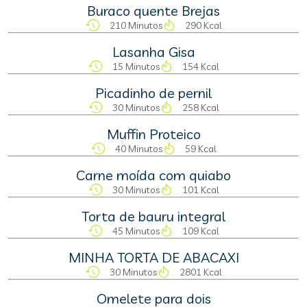
Buraco quente Brejas
210 Minutos
290 Kcal
Lasanha Gisa
15 Minutos
154 Kcal
Picadinho de pernil
30 Minutos
258 Kcal
Muffin Proteico
40 Minutos
59 Kcal
Carne moída com quiabo
30 Minutos
101 Kcal
Torta de bauru integral
45 Minutos
109 Kcal
MINHA TORTA DE ABACAXI
30 Minutos
2801 Kcal
Omelete para dois