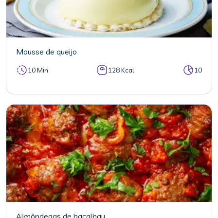
Mousse de queijo
10 Min
128 Kcal
10
Almôndegas de bacalhau