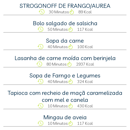
STROGONOFF DE FRANGO/AUREA
30 Minutos
89 Kcal
Bolo salgado de salsicha
50 Minutos
117 Kcal
Sopa da carne
40 Minutos
100 Kcal
Lasanha de carne moída com berinjela
80 Minutos
2937 Kcal
Sopa de Farngo e Legumes
40 Minutos
324 Kcal
Tapioca com recheio de maçã caramelizada
com mel e canela
10 Minutos
430 Kcal
Mingau de aveia
10 Minutos
117 Kcal