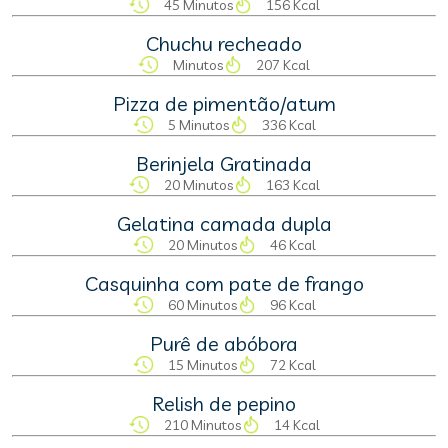
45 Minutos
156 Kcal
Chuchu recheado
Minutos
207 Kcal
Pizza de pimentão/atum
5 Minutos
336 Kcal
Berinjela Gratinada
20 Minutos
163 Kcal
Gelatina camada dupla
20 Minutos
46 Kcal
Casquinha com pate de frango
60 Minutos
96 Kcal
Purê de abóbora
15 Minutos
72 Kcal
Relish de pepino
210 Minutos
14 Kcal