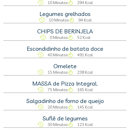
10 Minutos
294 Kcal
Legumes grelhados
10 Minutos
94 Kcal
CHIPS DE BERINJELA
0 Minutos
52 Kcal
Escondidinho de batata doce
40 Minutos
491 Kcal
Omelete
15 Minutos
238 Kcal
MASSA de Pizza Integral.
75 Minutos
165 Kcal
Salgadinho de forno de queijo
20 Minutos
145 Kcal
Suflê de legumes
30 Minutos
123 Kcal