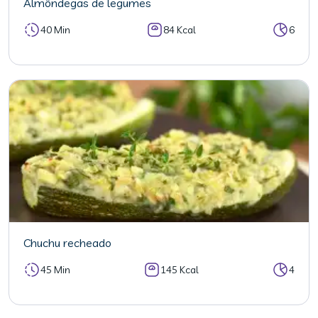
Almôndegas de legumes
40 Min
84 Kcal
6
Chuchu recheado
45 Min
145 Kcal
4