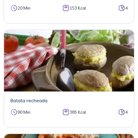
20 Min
153 Kcal
4
Batata recheada
90 Min
385 Kcal
4