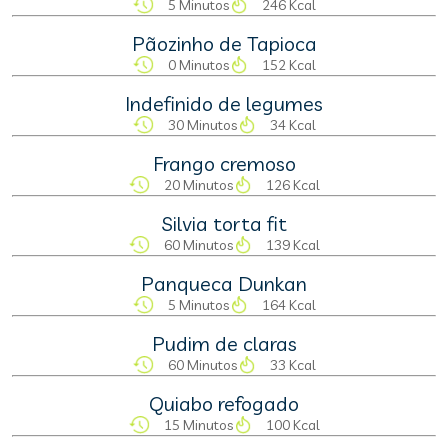
5 Minutos
246 Kcal
Pãozinho de Tapioca
0 Minutos
152 Kcal
Indefinido de legumes
30 Minutos
34 Kcal
Frango cremoso
20 Minutos
126 Kcal
Silvia torta fit
60 Minutos
139 Kcal
Panqueca Dunkan
5 Minutos
164 Kcal
Pudim de claras
60 Minutos
33 Kcal
Quiabo refogado
15 Minutos
100 Kcal