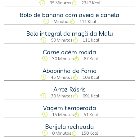
35 Minutos
2342 Kcal
Bolo de banana com aveia e canela
Minutos
111 Kcal
Bolo integral de maçã da Malu
90 Minutos
111 Kcal
Carne acém moida
30 Minutos
67 Kcal
Abobrinha de Forno
45 Minutos
106 Kcal
Arroz Rásris
30 Minutos
691 Kcal
Vagem temperada
15 Minutos
51 Kcal
Berijela recheada
0 Minutos
158 Kcal