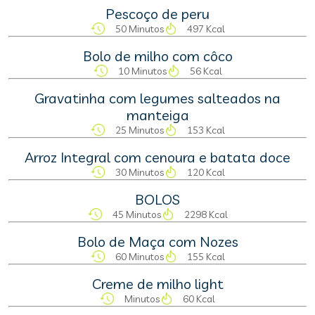
Pescoço de peru
50 Minutos
497 Kcal
Bolo de milho com côco
10 Minutos
56 Kcal
Gravatinha com legumes salteados na
manteiga
25 Minutos
153 Kcal
Arroz Integral com cenoura e batata doce
30 Minutos
120 Kcal
BOLOS
45 Minutos
2298 Kcal
Bolo de Maça com Nozes
60 Minutos
155 Kcal
Creme de milho light
Minutos
60 Kcal