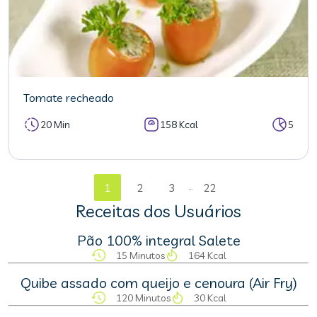
Tomate recheado
20 Min
158 Kcal
5
...
1
2
3
22
Receitas dos Usuários
Pão 100% integral Salete
15 Minutos
164 Kcal
Quibe assado com queijo e cenoura (Air Fry)
120 Minutos
30 Kcal