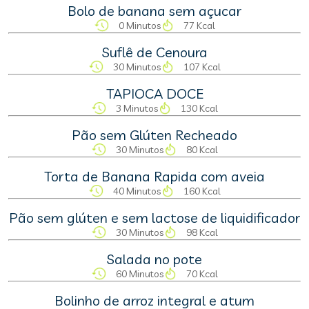
Bolo de banana sem açucar
0 Minutos
77 Kcal
Suflê de Cenoura
30 Minutos
107 Kcal
TAPIOCA DOCE
3 Minutos
130 Kcal
Pão sem Glúten Recheado
30 Minutos
80 Kcal
Torta de Banana Rapida com aveia
40 Minutos
160 Kcal
Pão sem glúten e sem lactose de liquidificador
30 Minutos
98 Kcal
Salada no pote
60 Minutos
70 Kcal
Bolinho de arroz integral e atum