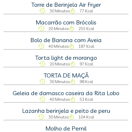
Torre de Berinjela Air Fryer
30 Minutos
77 Kcal
Macarrão com Brócolis
20 Minutos
255 Kcal
Bolo de Banana com Aveia
40 Minutos
187 Kcal
Torta light de morango
20 Minutos
97 Kcal
TORTA DE MAÇÃ
30 Minutos
98 Kcal
Geleia de damasco caseira da Rita Lobo
40 Minutos
53 Kcal
Lazanha berinjela e peito de peru
30 Minutos
104 Kcal
Molho de Pernil