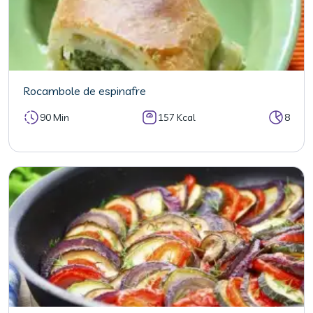
Rocambole de espinafre
90 Min
157 Kcal
8