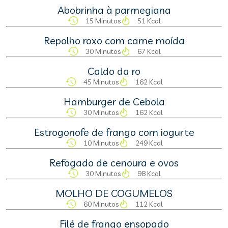
Abobrinha à parmegiana
15 Minutos
51 Kcal
Repolho roxo com carne moída
30 Minutos
67 Kcal
Caldo da ro
45 Minutos
162 Kcal
Hamburger de Cebola
30 Minutos
162 Kcal
Estrogonofe de frango com iogurte
10 Minutos
249 Kcal
Refogado de cenoura e ovos
30 Minutos
98 Kcal
MOLHO DE COGUMELOS
60 Minutos
112 Kcal
Filé de frango ensopado