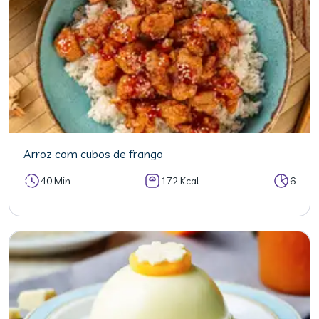
Arroz com cubos de frango
40 Min
172 Kcal
6