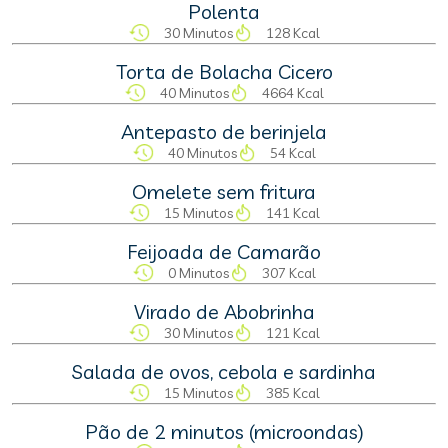
Polenta
30 Minutos
128 Kcal
Torta de Bolacha Cicero
40 Minutos
4664 Kcal
Antepasto de berinjela
40 Minutos
54 Kcal
Omelete sem fritura
15 Minutos
141 Kcal
Feijoada de Camarão
0 Minutos
307 Kcal
Virado de Abobrinha
30 Minutos
121 Kcal
Salada de ovos, cebola e sardinha
15 Minutos
385 Kcal
Pão de 2 minutos (microondas)