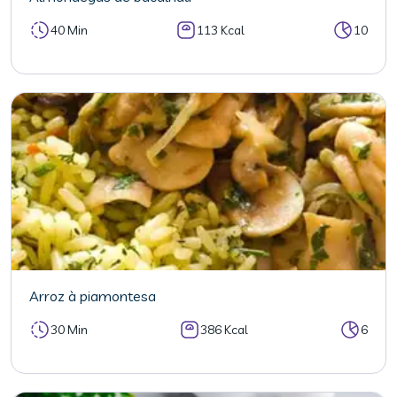
40 Min
113 Kcal
10
Arroz à piamontesa
30 Min
386 Kcal
6