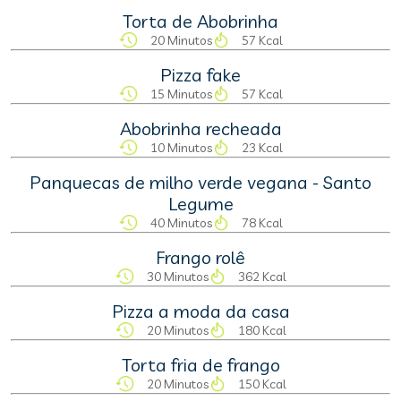
Torta de Abobrinha
20 Minutos
57 Kcal
Pizza fake
15 Minutos
57 Kcal
Abobrinha recheada
10 Minutos
23 Kcal
Panquecas de milho verde vegana - Santo
Legume
40 Minutos
78 Kcal
Frango rolê
30 Minutos
362 Kcal
Pizza a moda da casa
20 Minutos
180 Kcal
Torta fria de frango
20 Minutos
150 Kcal