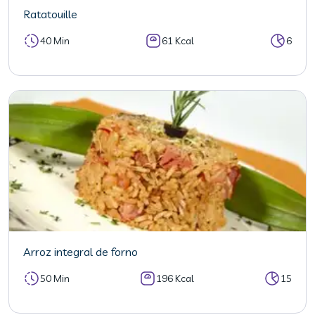
Ratatouille
40 Min
61 Kcal
6
Arroz integral de forno
50 Min
196 Kcal
15