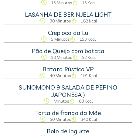
15 Minutos
15 Kcal
LASANHA DE BERINJELA LIGHT
30 Minutos
162 Kcal
Crepioca da Lu
5 Minutos
153 Kcal
Pão de Queijo com batata
30 Minutos
52 Kcal
Batata Rústica VP
40 Minutos
191 Kcal
SUNOMONO 9 SALADA DE PEPINO
JAPONESA )
Minutos
88 Kcal
Torta de frango da Mãe
50 Minutos
340 Kcal
Bolo de Iogurte