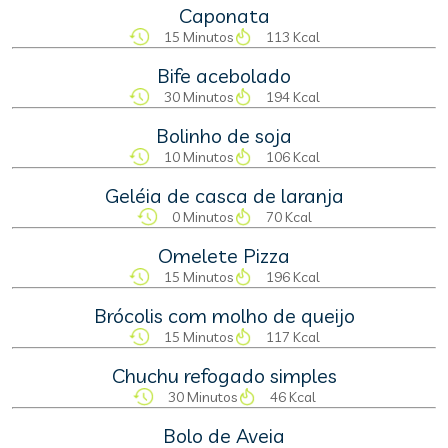
Caponata
15 Minutos
113 Kcal
Bife acebolado
30 Minutos
194 Kcal
Bolinho de soja
10 Minutos
106 Kcal
Geléia de casca de laranja
0 Minutos
70 Kcal
Omelete Pizza
15 Minutos
196 Kcal
Brócolis com molho de queijo
15 Minutos
117 Kcal
Chuchu refogado simples
30 Minutos
46 Kcal
Bolo de Aveia