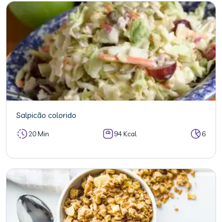
Salpicão colorido
20 Min
94 Kcal
6