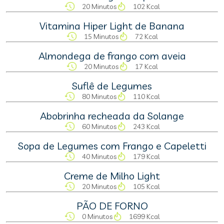
20 Minutos
102 Kcal
Vitamina Hiper Light de Banana
15 Minutos
72 Kcal
Almondega de frango com aveia
20 Minutos
17 Kcal
Suflê de Legumes
80 Minutos
110 Kcal
Abobrinha recheada da Solange
60 Minutos
243 Kcal
Sopa de Legumes com Frango e Capeletti
40 Minutos
179 Kcal
Creme de Milho Light
20 Minutos
105 Kcal
PÃO DE FORNO
0 Minutos
1699 Kcal