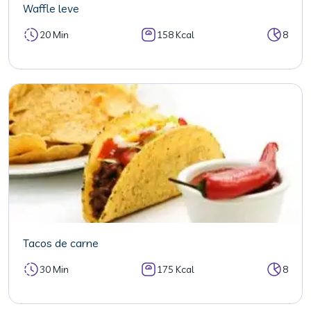
Waffle leve
20 Min
158 Kcal
8
Tacos de carne
30 Min
175 Kcal
8