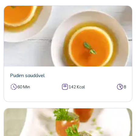
Pudim saudável
60 Min
142 Kcal
8