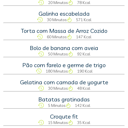
20 Minutos
78 Kcal
Galinha escabelada
30 Minutos
571 Kcal
Torta com Massa de Arroz Cozido
60 Minutos
147 Kcal
Bolo de banana com aveia
50 Minutos
92 Kcal
Pão com farelo e germe de trigo
180 Minutos
190 Kcal
Gelatina com camada de yogurte
30 Minutos
48 Kcal
Batatas gratinadas
5 Minutos
142 Kcal
Croqute fit
15 Minutos
35 Kcal