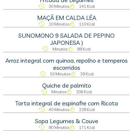
30 Minutos
141 Kcal
MAÇÃ EM CALDA LÉA
10 Minutos
110 Kcal
SUNOMONO 9 SALADA DE PEPINO
JAPONESA )
Minutos
88 Kcal
Arroz integral com quinoa, repolho e temperos
escorridos
50 Minutos
39 Kcal
Quiche de palmito
Minutos
206 Kcal
Torta integral de espinafre com Ricota
40 Minutos
228 Kcal
Sopa Legumes & Couve
90 Minutos
171 Kcal