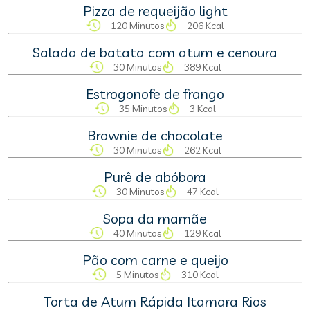
Pizza de requeijão light
120 Minutos
206 Kcal
Salada de batata com atum e cenoura
30 Minutos
389 Kcal
Estrogonofe de frango
35 Minutos
3 Kcal
Brownie de chocolate
30 Minutos
262 Kcal
Purê de abóbora
30 Minutos
47 Kcal
Sopa da mamãe
40 Minutos
129 Kcal
Pão com carne e queijo
5 Minutos
310 Kcal
Torta de Atum Rápida Itamara Rios