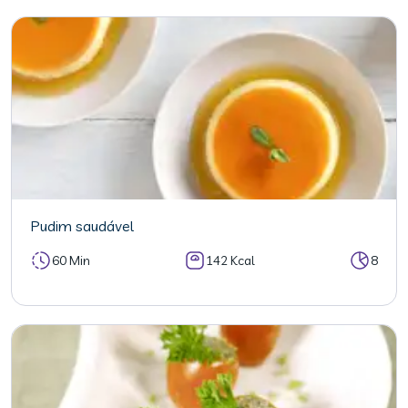
Pudim saudável
60 Min
142 Kcal
8