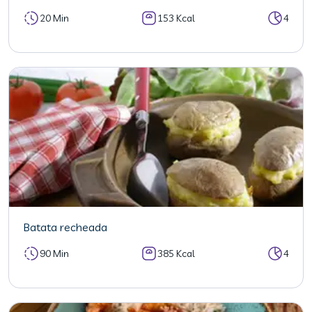
20 Min
153 Kcal
4
Batata recheada
90 Min
385 Kcal
4