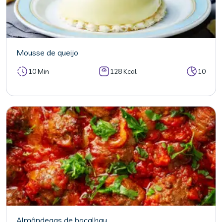
Mousse de queijo
10 Min
128 Kcal
10
Almôndegas de bacalhau