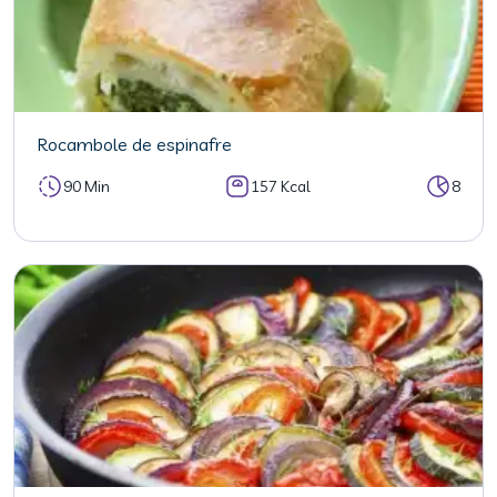
Rocambole de espinafre
90 Min
157 Kcal
8