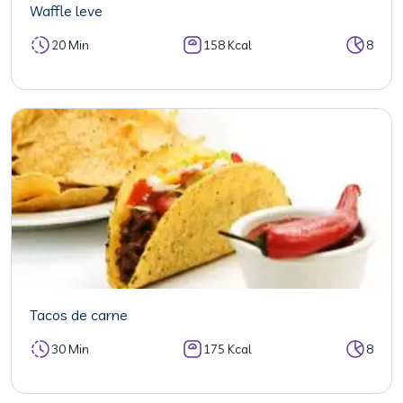
Waffle leve
20 Min
158 Kcal
8
Tacos de carne
30 Min
175 Kcal
8