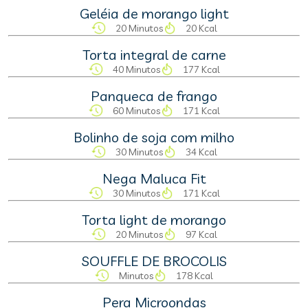
Geléia de morango light
20 Minutos
20 Kcal
Torta integral de carne
40 Minutos
177 Kcal
Panqueca de frango
60 Minutos
171 Kcal
Bolinho de soja com milho
30 Minutos
34 Kcal
Nega Maluca Fit
30 Minutos
171 Kcal
Torta light de morango
20 Minutos
97 Kcal
SOUFFLE DE BROCOLIS
Minutos
178 Kcal
Pera Microondas