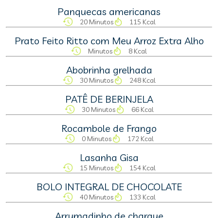
Panquecas americanas
20 Minutos
115 Kcal
Prato Feito Ritto com Meu Arroz Extra Alho
Minutos
8 Kcal
Abobrinha grelhada
30 Minutos
248 Kcal
PATÊ DE BERINJELA
30 Minutos
66 Kcal
Rocambole de Frango
0 Minutos
172 Kcal
Lasanha Gisa
15 Minutos
154 Kcal
BOLO INTEGRAL DE CHOCOLATE
40 Minutos
133 Kcal
Arrumadinho de charque