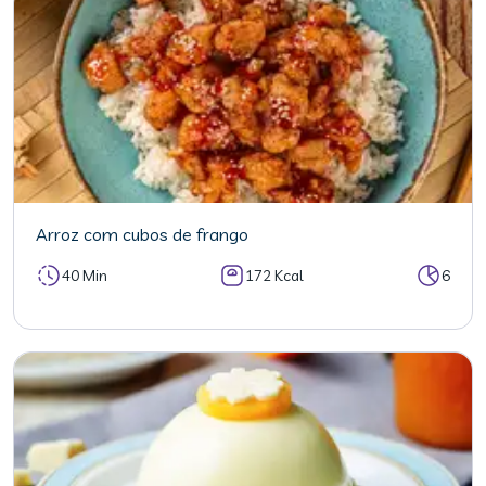
Arroz com cubos de frango
40 Min
172 Kcal
6