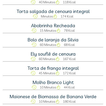
40 Minutos
118 Kcal
Torta salgada de cenoura integral
Minutos
174 Kcal
Abobrinha Recheada
15 Minutos
78 Kcal
Bolo de laranja da Silvia
60 Minutos
68 Kcal
Ely souflê de cenoura
60 Minutos
167 Kcal
Torta de frango integral
45 Minutos
172 Kcal
Molho Branco Light
10 Minutos
44 Kcal
Maionese de Biomassa de Banana Verde
10 Minutos
180 Kcal