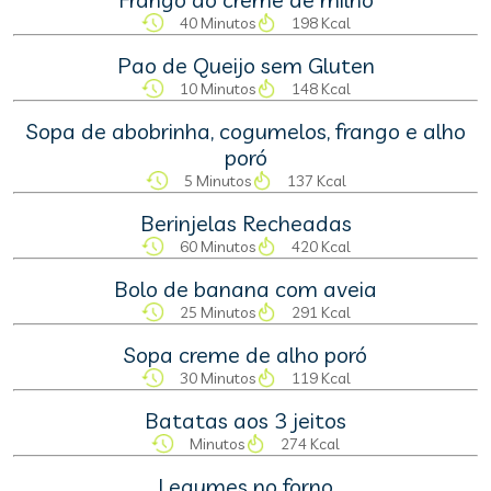
40 Minutos
198 Kcal
Pao de Queijo sem Gluten
10 Minutos
148 Kcal
Sopa de abobrinha, cogumelos, frango e alho
poró
5 Minutos
137 Kcal
Berinjelas Recheadas
60 Minutos
420 Kcal
Bolo de banana com aveia
25 Minutos
291 Kcal
Sopa creme de alho poró
30 Minutos
119 Kcal
Batatas aos 3 jeitos
Minutos
274 Kcal
Legumes no forno