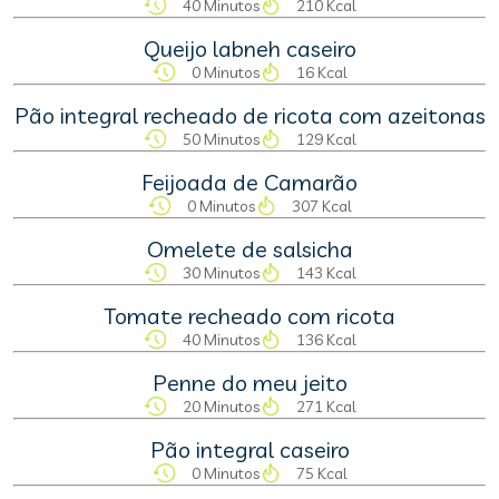
40 Minutos
210 Kcal
Queijo labneh caseiro
0 Minutos
16 Kcal
Pão integral recheado de ricota com azeitonas
50 Minutos
129 Kcal
Feijoada de Camarão
0 Minutos
307 Kcal
Omelete de salsicha
30 Minutos
143 Kcal
Tomate recheado com ricota
40 Minutos
136 Kcal
Penne do meu jeito
20 Minutos
271 Kcal
Pão integral caseiro
0 Minutos
75 Kcal