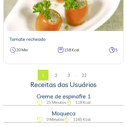
Tomate recheado
20 Min
158 Kcal
5
...
1
2
3
22
Receitas dos Usuários
Creme de espinafre 1
25 Minutos
118 Kcal
Moqueca
0 Minutos
1165 Kcal