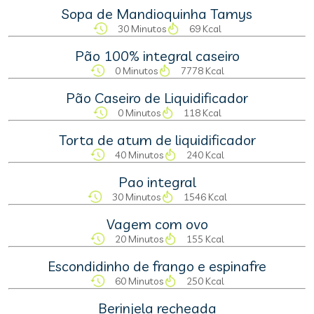
Sopa de Mandioquinha Tamys
30 Minutos
69 Kcal
Pão 100% integral caseiro
0 Minutos
7778 Kcal
Pão Caseiro de Liquidificador
0 Minutos
118 Kcal
Torta de atum de liquidificador
40 Minutos
240 Kcal
Pao integral
30 Minutos
1546 Kcal
Vagem com ovo
20 Minutos
155 Kcal
Escondidinho de frango e espinafre
60 Minutos
250 Kcal
Berinjela recheada