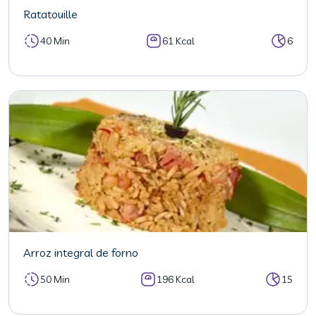
Ratatouille
40 Min
61 Kcal
6
Arroz integral de forno
50 Min
196 Kcal
15