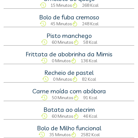
15 Minutos
268 Kcal
Bolo de fuba cremoso
45 Minutos
248 Kcal
Pisto manchego
60 Minutos
58 Kcal
Frittata de abobrinha da Mimis
0 Minutos
136 Kcal
Recheio de pastel
0 Minutos
82 Kcal
Carne moída com abóbora
50 Minutos
91 Kcal
Batata ao alecrim
60 Minutos
46 Kcal
Bolo de Milho funcional
35 Minutos
2582 Kcal