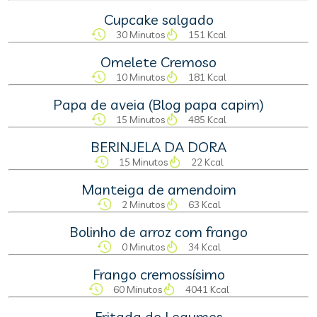
Cupcake salgado
30 Minutos
151 Kcal
Omelete Cremoso
10 Minutos
181 Kcal
Papa de aveia (Blog papa capim)
15 Minutos
485 Kcal
BERINJELA DA DORA
15 Minutos
22 Kcal
Manteiga de amendoim
2 Minutos
63 Kcal
Bolinho de arroz com frango
0 Minutos
34 Kcal
Frango cremossísimo
60 Minutos
4041 Kcal
Fritada de Legumes