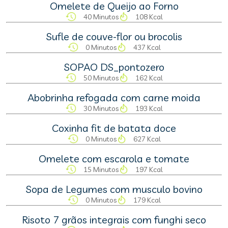
Omelete de Queijo ao Forno
40 Minutos
108 Kcal
Sufle de couve-flor ou brocolis
0 Minutos
437 Kcal
SOPAO DS_pontozero
50 Minutos
162 Kcal
Abobrinha refogada com carne moida
30 Minutos
193 Kcal
Coxinha fit de batata doce
0 Minutos
627 Kcal
Omelete com escarola e tomate
15 Minutos
197 Kcal
Sopa de Legumes com musculo bovino
0 Minutos
179 Kcal
Risoto 7 grãos integrais com funghi seco