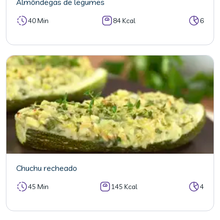
Almôndegas de legumes
40 Min
84 Kcal
6
Chuchu recheado
45 Min
145 Kcal
4