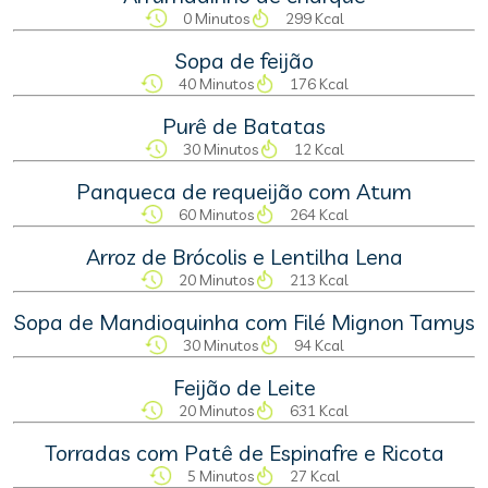
0 Minutos
299 Kcal
Sopa de feijão
40 Minutos
176 Kcal
Purê de Batatas
30 Minutos
12 Kcal
Panqueca de requeijão com Atum
60 Minutos
264 Kcal
Arroz de Brócolis e Lentilha Lena
20 Minutos
213 Kcal
Sopa de Mandioquinha com Filé Mignon Tamys
30 Minutos
94 Kcal
Feijão de Leite
20 Minutos
631 Kcal
Torradas com Patê de Espinafre e Ricota
5 Minutos
27 Kcal