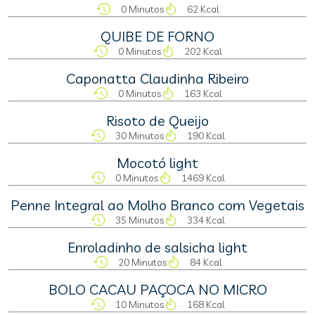
0 Minutos
62 Kcal
QUIBE DE FORNO
0 Minutos
202 Kcal
Caponatta Claudinha Ribeiro
0 Minutos
163 Kcal
Risoto de Queijo
30 Minutos
190 Kcal
Mocotó light
0 Minutos
1469 Kcal
Penne Integral ao Molho Branco com Vegetais
35 Minutos
334 Kcal
Enroladinho de salsicha light
20 Minutos
84 Kcal
BOLO CACAU PAÇOCA NO MICRO
10 Minutos
168 Kcal