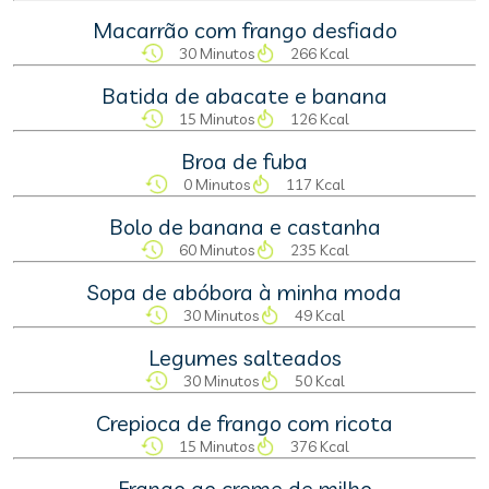
Macarrão com frango desfiado
30 Minutos
266 Kcal
Batida de abacate e banana
15 Minutos
126 Kcal
Broa de fuba
0 Minutos
117 Kcal
Bolo de banana e castanha
60 Minutos
235 Kcal
Sopa de abóbora à minha moda
30 Minutos
49 Kcal
Legumes salteados
30 Minutos
50 Kcal
Crepioca de frango com ricota
15 Minutos
376 Kcal
Frango ao creme de milho