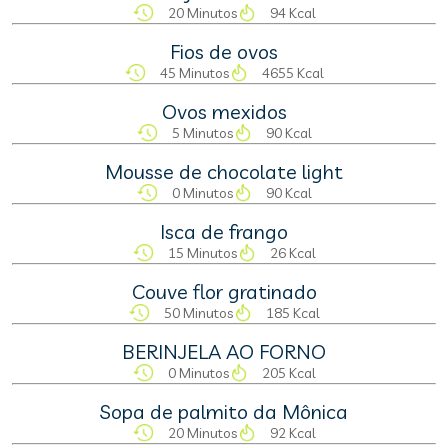
20 Minutos
94 Kcal
Fios de ovos
45 Minutos
4655 Kcal
Ovos mexidos
5 Minutos
90 Kcal
Mousse de chocolate light
0 Minutos
90 Kcal
Isca de frango
15 Minutos
26 Kcal
Couve flor gratinado
50 Minutos
185 Kcal
BERINJELA AO FORNO
0 Minutos
205 Kcal
Sopa de palmito da Mônica
20 Minutos
92 Kcal