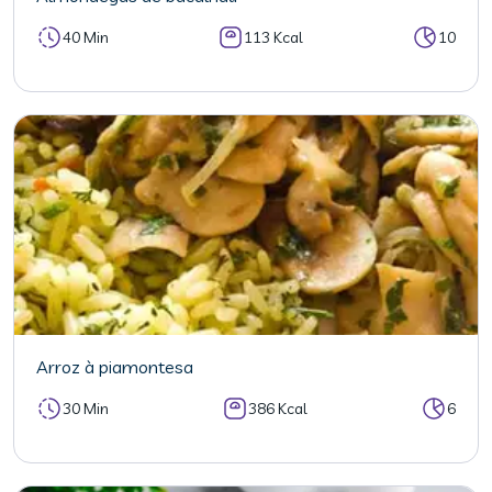
40 Min
113 Kcal
10
Arroz à piamontesa
30 Min
386 Kcal
6