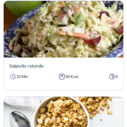
Salpicão colorido
20 Min
94 Kcal
6