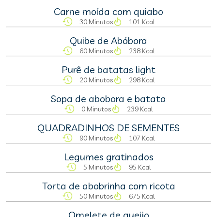
Carne moída com quiabo
30 Minutos
101 Kcal
Quibe de Abóbora
60 Minutos
238 Kcal
Purê de batatas light
20 Minutos
298 Kcal
Sopa de abobora e batata
0 Minutos
239 Kcal
QUADRADINHOS DE SEMENTES
90 Minutos
107 Kcal
Legumes gratinados
5 Minutos
95 Kcal
Torta de abobrinha com ricota
50 Minutos
675 Kcal
Omelete de queijo