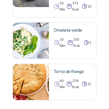
50
374
10
Min
Kcal
Omelete verde
10
150
1
Min
Kcal
Torta de frango
40
279
15
Min
Kcal