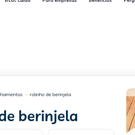
Vitat Cuida
Para empresas
Benefícios
Perg
hamentos
rolinho de berinjela
>
de berinjela