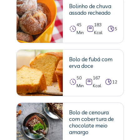
Bolinho de chuva
assado recheado
45
183
5
Min
Kcal
Bolo de fubá com
erva doce
50
167
12
Min
Kcal
Bolo de cenoura
com cobertura de
chocolate meio
amargo