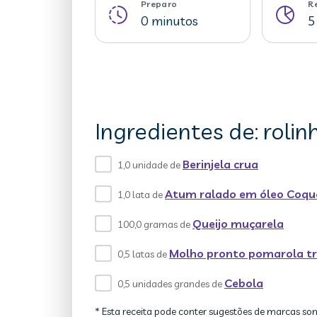
Preparo
R
0 minutos
5
Ingredientes de: rolin
Berinjela crua
1,0 unidade de
Atum ralado em óleo Coqu
1,0 lata de
Queijo muçarela
100,0 gramas de
Molho pronto pomarola tr
0,5 latas de
Cebola
0,5 unidades grandes de
* Esta receita pode conter sugestões de marcas so