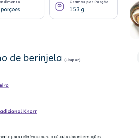
endimento
Gramas por Porção
 porçoes
153 g
ho de berinjela
(Limpar)
eiro
adicional Knorr
mente para referência para o cálculo das informações