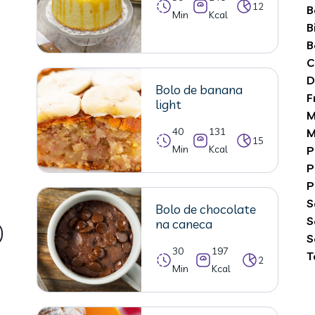
12
B
Min
Kcal
B
B
C
D
Bolo de banana
F
light
M
40
131
M
15
Min
Kcal
P
P
P
S
Bolo de chocolate
S
na caneca
S
30
197
T
2
Min
Kcal