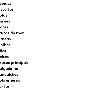
ebidas
iscoitos
olos
arnes
oces
rutos do mar
assas
olhos
ães
eixes
ratos principais
algadinho
anduíches
obremesas
ortas