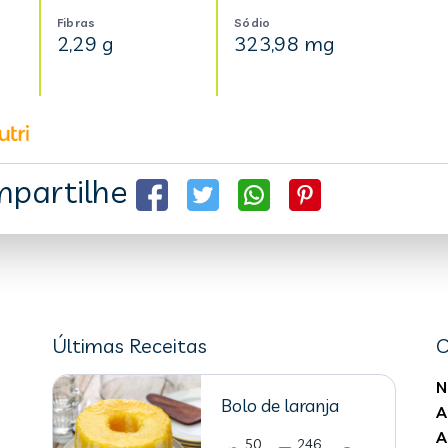
Fibras
Sódio
2,29 g
323,98 mg
partilhe
Últimas Receitas
C
N
Bolo de laranja
A
A
50
246