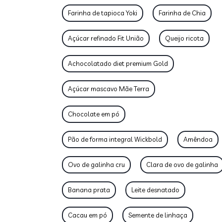
Farinha de tapioca Yoki
Farinha de Chia
Açúcar refinado Fit União
Queijo ricota
Achocolatado diet premium Gold
Açúcar mascavo Mãe Terra
Chocolate em pó
Pão de forma integral Wickbold
Amêndoa
Ovo de galinha cru
Clara de ovo de galinha
Banana prata
Leite desnatado
Cacau em pó
Semente de linhaça